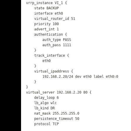
vrrp_instance VI_1 {

    state BACKUP

    interface eth0

    virtual_router_id 51

    priority 100

    advert_int 1

    authentication {

        auth_type PASS

        auth_pass 1111

    }

    track_interface {  

		eth0    

    }  

    virtual_ipaddress {

        192.168.2.20/24 dev eth0 label eth0:0

    }

}

virtual_server 192.168.2.20 80 {

    delay_loop 6              

    lb_algo wlc                

    lb_kind DR                

    nat_mask 255.255.255.0

    persistence_timeout 50     

    protocol TCP            
