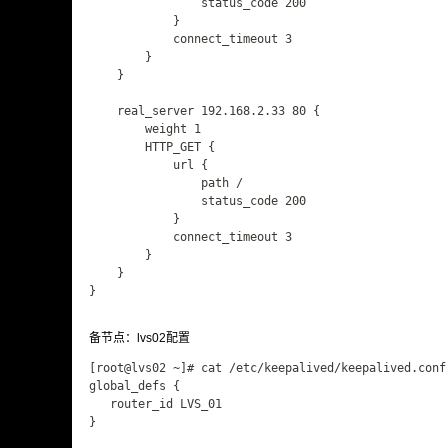
                status_code 200

            }

            connect_timeout 3

        }

    }

    real_server 192.168.2.33 80 {

        weight 1              

        HTTP_GET {

            url {

                path /

                status_code 200

            }

            connect_timeout 3

        }

    }

}

备节点：lvs02配置
[root@lvs02 ~]# cat /etc/keepalived/keepalived.conf

global_defs {

   router_id LVS_01

}
