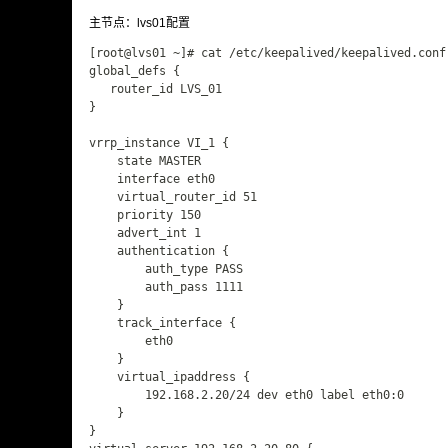
主节点：lvs01配置
[root@lvs01 ~]# cat /etc/keepalived/keepalived.conf

global_defs {

   router_id LVS_01

}

vrrp_instance VI_1 {

    state MASTER

    interface eth0

    virtual_router_id 51

    priority 150

    advert_int 1

    authentication {

        auth_type PASS

        auth_pass 1111

    }

    track_interface {  

		eth0    

    }  

    virtual_ipaddress {

        192.168.2.20/24 dev eth0 label eth0:0

    }

}
