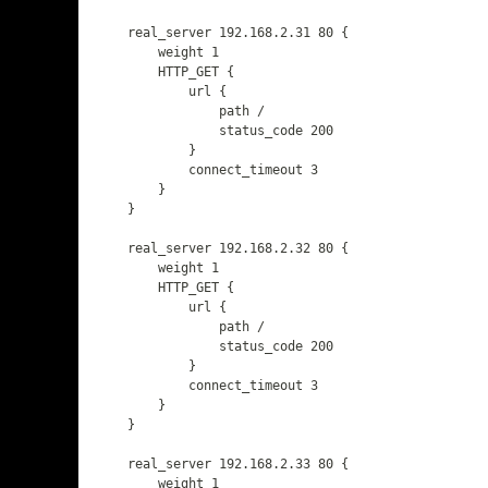
    real_server 192.168.2.31 80 {

        weight 1              

        HTTP_GET {

            url {

                path /

                status_code 200

            }

            connect_timeout 3

        }

    }

    real_server 192.168.2.32 80 {

        weight 1              

        HTTP_GET {

            url {

                path /

                status_code 200

            }

            connect_timeout 3

        }

    }

    real_server 192.168.2.33 80 {

        weight 1              
