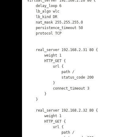
virtual_server 192.168.2.20 80 {

    delay_loop 6              

    lb_algo wlc                

    lb_kind DR                

    nat_mask 255.255.255.0

    persistence_timeout 50     

    protocol TCP            

    real_server 192.168.2.31 80 {

        weight 1              

        HTTP_GET {

            url {

                path /

                status_code 200

            }

            connect_timeout 3

        }

    }

    real_server 192.168.2.32 80 {

        weight 1              

        HTTP_GET {

            url {

                path /
