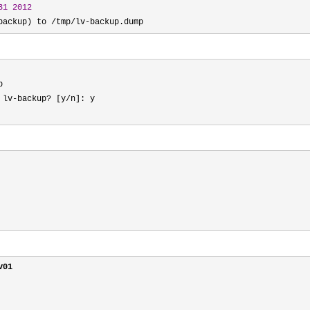
31
2012
backup) to /tmp/lv-backup.dump


 lv
-backup? [y/
n]: y

v01
