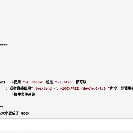
====
lv01   #使用 
"
-L +300M
"
 或是 
"
-l +490
"
 都可以

      # 或者直接使用
"
 lvextend -l +100%FREE /dev/vg0/lv0 
"
命令，即使用
       #拉伸文件系统

t

  #大小变成了 800M