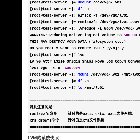
[root@test-server ~]# 
umount
 /dev/vg0/lv01     
[root@test
-server ~]# 
df
 -
h                       
[root@test
-server ~]# e2fsck -f /dev/vg0/
lv01    
[root@test
-server ~]# resize2fs /dev/vg0/
lv01 500
[root@test
-server ~]# lvreduce -L 500M /dev/vg0/
lv
WARNING: Reducing active logical volume to 
500.00
 
THIS MAY DESTROY YOUR DATA (filesystem etc.)

Do you really want to reduce lv01
? [y/
n]: y

[root@test
-server ~
]# lvs

LV VG Attr LSize Origin Snap
% Move Log Copy%
 Conver
lv01 vg0 
-wi-a- 
500.00M
                         
[root@test
-server ~]# 
mount
 /dev/vg0/lv01 /mnt/
lv
[root@test
-server ~]# 
df
 -
h                       
[root@test
-server ~]# 
ls
 /mnt/
lv01               
==================================================
特别注意的是：

resize2fs命令     针对的是ext2、ext3、ext4文件系统。

==================================================
LVM的系统快照