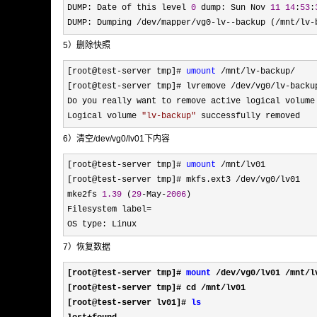
DUMP: Date of this level 
0
 dump: Sun Nov 
11
14
:
53
:
DUMP: Dumping 
/dev/mapper/vg0-lv--backup (/mnt/lv-
5）删除快照
[root@test-server tmp]# 
umount
 /mnt/lv-backup/
[root@test
-server tmp]# lvremove /dev/vg0/lv-
backup
Do you really want to remove active logical volume
Logical volume 
"
lv-backup
"
 successfully removed
6）清空/dev/vg0/lv01下内容
[root@test-server tmp]# 
umount
 /mnt/
lv01

[root@test
-server tmp]# mkfs.ext3 /dev/vg0/
lv01

mke2fs 
1.39
 (
29
-May-
2006
)

Filesystem label
=
OS type: Linux
7）恢复数据
[root@test-server tmp]# 
mount
 /dev/vg0/lv01 /mnt/
l
[root@test
-server tmp]# cd /mnt/
lv01

[root@test
-server lv01]# 
ls