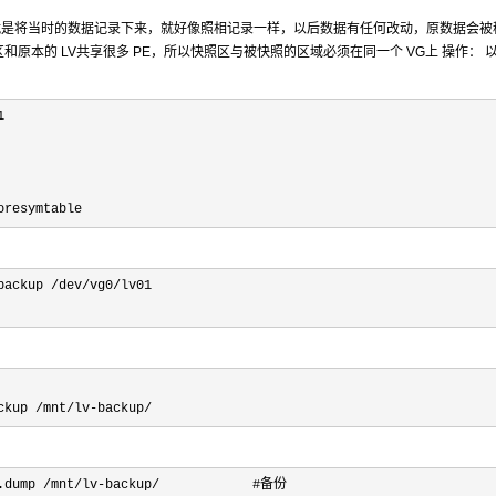
，快照就是将当时的数据记录下来，就好像照相记录一样，以后数据有任何改动，原数据会被
原本的 LV共享很多 PE，所以快照区与被快照的区域必须在同一个 VG上 操作： 


oresymtable
backup /dev/vg0/
lv01

ckup /mnt/lv-backup/
.dump /mnt/lv-backup/
            #备份
