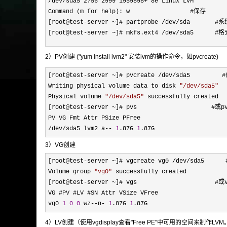
/dev/sda5 2756 2999 1959898+ 8e Linux LVM
Command (m for help): w #保存
[root@test-server ~]# partprobe /dev/sd
[root@test-server ~]# mkfs.ext4 /dev/sda5
2）PV创建 ("yum install lvm2" 安装lvm的操作命令，如pvcreate)
[root@test-server ~]# pvcreate /dev/
sda5         #
Writing physical volume data to disk 
"
/dev/sda5
"
Physical volume 
"
/dev/sda5
"
 successfully created

[root@test
-server ~
]# pvs                     #
/dev/sda5 lvm2 a-- 
1
.87G 
1
.87G
3）VG创建
[root@test-server ~]# vgcreate vg0 /dev/
sda5     
Volume group 
"
vg0
"
 successfully created

[root@test
-server ~
]# vgs                     
VG #PV #LV #SN Attr VSize VFree

vg0 
1
0
0
 wz--n- 
1
.87G 
1
.87G
4）LV创建（使用vgdisplay查看"Free PE"中可用的空间来制作L