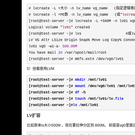
# lvcreate -L +大小 -n lv_name vg_name   (指定
# lvcreate 
-l +PE数 -n lv_name vg_name   (或
"
lvcre
[root@test
-server ~]# lvcreate -L +500M -
n lv01 vg0
Logical volume 
"
lv01
"
 created

[root@test
-server ~
]# lvs                     #或
LV VG Attr LSize Origin Snap
% Move Log Copy%
 Conver
lv01 vg0 
-wi-a- 
500.00M
You have mail 
in
 /var/spool/mail/
root

[root@test
-server ~]# mkfs.ext4 /dev/vg0/lv01   
5）挂载使用LVM
[root@test-server ~]# 
mkdir
 /mnt/
lv01           
[root@test
-server ~]# 
mount
 /dev/vg0/lv01 /mnt/
lv
[root@test
-server ~]# 
df
 -
h

[root@test
-server ~]# 
touch
 /mnt/lv01/lv.
file
[root@test
-server ~]#
ls
 /mnt/lv01
LV扩容
比如原来lv大小500M ，现在要拉伸分区到 800M。 前提是vg0里面还有