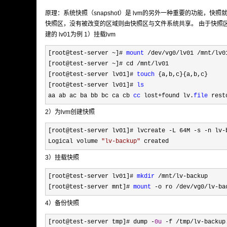
原理：系统快照（snapshot）是 lvm的另外一种重要的功能
快照区，没有被改变的区域则由快照区与文件系统共享。 由于快照区和
建的 lv01为例 1）挂载lvm
[root@test-server ~]# 
mount
 /dev/vg0/lv01 /mnt/
lv01
[root@test
-server ~]# cd /mnt/
lv01

[root@test
-server lv01]# 
touch
 {a,b,c}{a,b,c}

[root@test
-server lv01]# 
ls
aa ab ac ba bb bc ca cb 
cc
 lost+found lv.
file
 rest
2）为lvm创建快照
[root@test-server lv01]# lvcreate -L 64M -s -n lv-
Logical volume 
"
lv-backup
"
 created
3）挂载快照
[root@test-server lv01]# 
mkdir
 /mnt/lv-
backup

[root@test
-server mnt]# 
mount
 -o ro /dev/vg0/lv-ba
4）备份快照
[root@test-server tmp]# dump -
0u
 -f /tmp/lv-backup