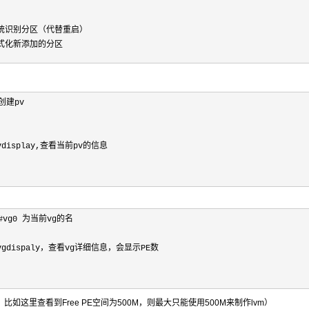
a #系统识别分区（代替重启）
 #格式化新添加的分区
创建pv

或pvdisplay,查看当前pv的信息

 #vg0 为当前vg的名

 #或vgdispaly，查看vg详细信息，会显示PE数

VM。比如这里查看到Free PE空间为500M，则最大只能使用500M来制作lvm）