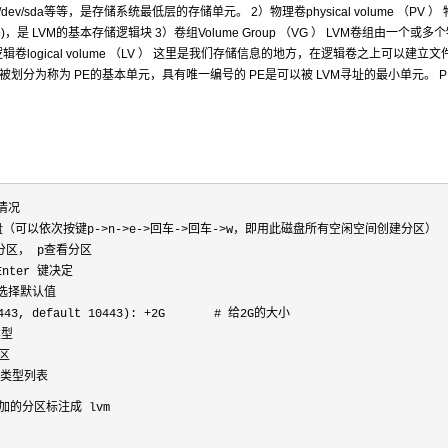
v/sda等等，是存储系统最低层的存储单元。 2）物理卷physical volume （PV ）
 LVM的基本存储逻辑块 3）卷组Volume Group （VG ） LVM卷组由一个或多
ogical volume （LV ） 这里是我们存储信息的地方，在逻辑卷之上可以建立文
） 每一个物理卷被划分为称为 PE的基本单元，具有唯一编号的 PE是可以被 LVM寻址的最小单元。 
盘情况
#进入磁盘（可以依次按键p->n->e->回车->回车->w，即用此磁盘所有空闲空间创建分区）
分区， p查看分区
按Enter 键决定
选择默认值
89810443, default 10443): +2G # 给2G的大小
类型
区
分区类型列表
添加的分区标注成 lvm