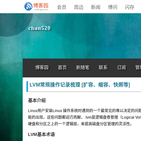
会员
周边
新闻
博问
闪存
chan520
博客园
首页
新随笔
联系
订阅
管
LVM常规操作记录梳理 [扩容、缩容、快照等]
基本介绍
Linux用户安装Linux 操作系统时遇到的一个最常见的难以决定
能的出现，这些问题都迎刃而解， lvm是逻辑盘卷管理（Logical Vo
硬盘和分区之上的一个逻辑层，来提高磁盘分区管理的灵活性。
LVM基本术语