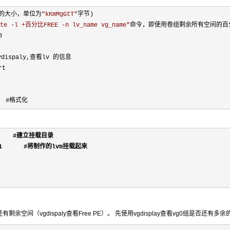
逻辑卷的大小，单位为
"
kKmMgGtT
"
字节)

ate -l +百分比FREE -n lv_name vg_name
"
命令，即使用卷组剩余所有空间的百分


lvdispaly,查看lv 的信息

t

    #格式化
      #建立挂载目录

01      #将制作的lvm挂载起来

剩余空间（vgdispaly查看Free PE）。 先使用vgdisplay查看vg0组是否还有多