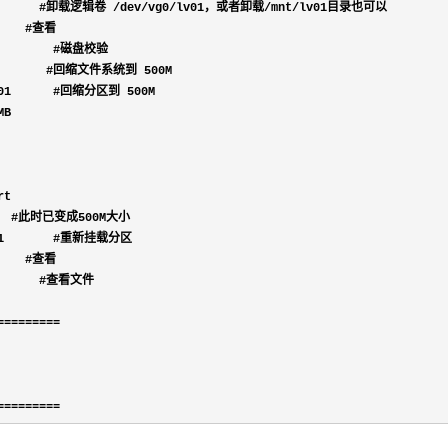
         #卸载逻辑卷 /dev/vg0/lv01，或者卸载/mnt/
lv01目录也可以

    #查看

         #磁盘校验

M       #回缩文件系统到 500M

01      #回缩分区到 500M

MB

t

    #此时已变成500M大小

01       #重新挂载分区

    #查看

       #查看文件

=========
=========