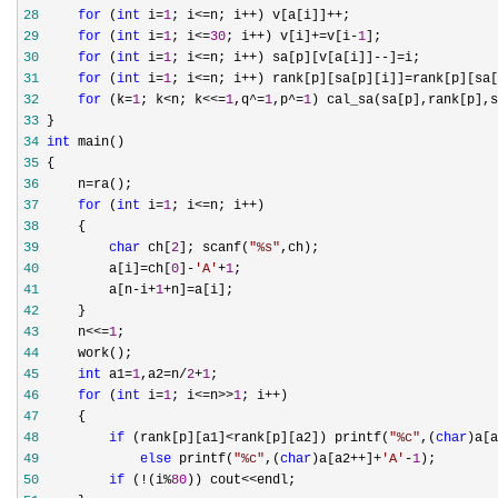
28
for
 (
int
 i=
1
; i<=n; i++) v[a[i]]++
29
for
 (
int
 i=
1
; i<=
30
; i++) v[i]+=v[i-
1
30
for
 (
int
 i=
1
; i<=n; i++) sa[p][v[a[i]]--]=
31
for
 (
int
 i=
1
; i<=n; i++) rank[p][sa[p][i]]=rank[p][sa[
32
for
 (k=
1
; k<n; k<<=
1
,q^=
1
,p^=
1
33
34
int
35
36
     n=
37
for
 (
int
 i=
1
; i<=n; i++
38
39
char
 ch[
2
]; scanf(
"
%s
"
40
         a[i]=ch[
0
]-
'
A
'
+
1
41
         a[n-i+
1
+n]=
42
43
     n<<=
1
44
45
int
 a1=
1
,a2=n/
2
+
1
46
for
 (
int
 i=
1
; i<=n>>
1
; i++
47
48
if
 (rank[p][a1]<rank[p][a2]) printf(
"
%c
"
,(
char
)a[a
49
else
 printf(
"
%c
"
,(
char
)a[a2++]+
'
A
'
-
1
50
if
 (!(i%
80
)) cout<<