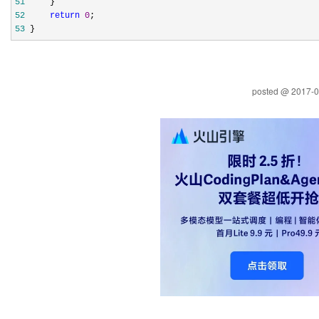
51
52
return
0
53
 }
posted @
2017-0