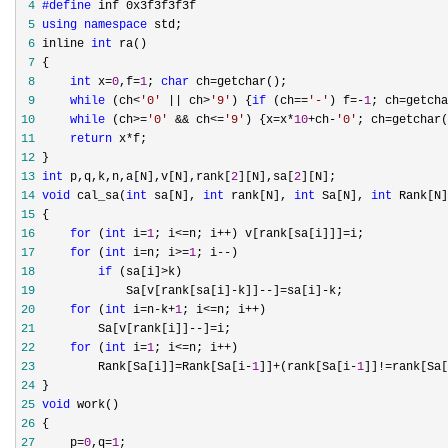
 4
#define
 5
using
namespace
 6
 inline 
int
 7
 8
int
 x=
0
,f=
1
; 
char
 ch=
 9
while
 (ch<
'
0
'
 || ch>
'
9
'
) {
if
 (ch==
'
-
'
) f=-
1
; ch=
10
while
 (ch>=
'
0
'
 && ch<=
'
9
'
) {x=x*
10
+ch-
'
0
'
; ch=
11
return
 x*
12
13
int
 p,q,k,n,a[N],v[N],rank[
2
][N],sa[
2
14
void
 cal_sa(
int
 sa[N], 
int
 rank[N], 
int
 Sa[N], 
int
15
16
for
 (
int
 i=
1
; i<=n; i++) v[rank[sa[i]]]=
17
for
 (
int
 i=n; i>=
1
; i--
18
if
 (sa[i]>
19
             Sa[v[rank[sa[i]-k]]--]=sa[i]-
20
for
 (
int
 i=n-k+
1
; i<=n; i++
21
         Sa[v[rank[i]]--]=
22
for
 (
int
 i=
1
; i<=n; i++
23
         Rank[Sa[i]]=Rank[Sa[i-
1
]]+(rank[Sa[i-
1
]]!=rank[Sa[
24
25
void
26
27
     p=
0
,q=
1