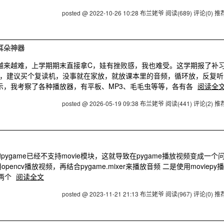
posted @ 2022-10-26 10:28 布兰姥爷
阅读(689)
评论(0)
推荐
磨耳朵神器
语越来越难，上学期期末直接拿C，娃有挫败感，我也难受。这学期报了补
，建议买个复读机，没事就在家放，就放课本里的音频，循环放，反复听
指示，我考察了各种播放器，有平板、MP3、毛毛虫等等，各有各
阅读全
posted @ 2026-05-19 09:38 布兰姥爷
阅读(441)
评论(2)
推荐
pygame已经不支持movie模块，这就导致在pygame播放视频变成一个
ncv播放视频，再结合pygame.mixer来播放音频 二是使用moviepy
述两个
阅读全文
posted @ 2023-11-21 21:13 布兰姥爷
阅读(967)
评论(0)
推荐