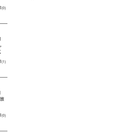
(0)
习
，
文
(1)
问
播放
(0)