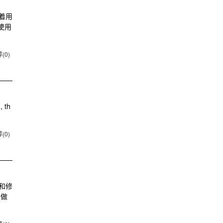
着用
使用
(0)
, th
(0)
和修
是做