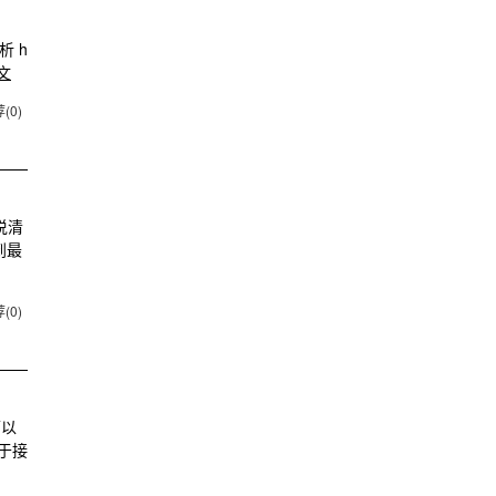
析 h
文
(0)
说清
到最
(0)
可以
于接