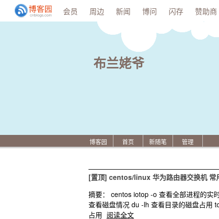
会员
周边
新闻
博问
闪存
赞助商
布兰姥爷
博客园
首页
新随笔
管理
[置顶]
centos/linux 华为路由器交换机 
摘要： centos iotop -o 查看全部进程的实时I
查看磁盘情况 du -lh 查看目录的磁盘占用 t
占用
阅读全文