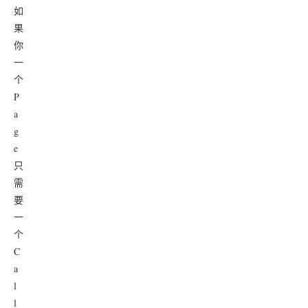
如
果
你
一
个
P
a
g
e
只
需
要
一
个
C
a
l
l