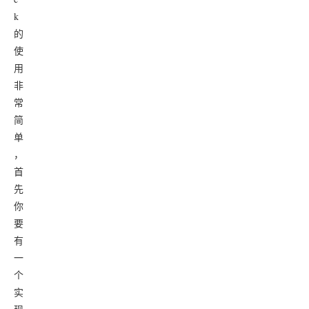
k
的
使
用
非
常
简
单
，
首
先
你
要
有
一
个
实