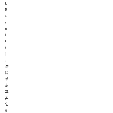
k
R
e
s
u
l
t
(
)
，
讲
简
单
点
其
实
它
们