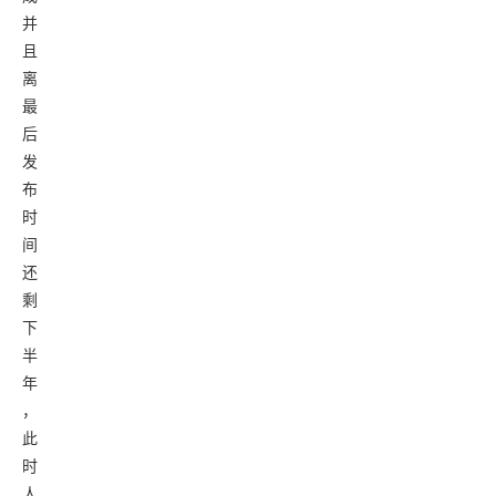
并
且
离
最
后
发
布
时
间
还
剩
下
半
年
，
此
时
人