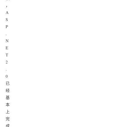
，
A
S
P
.
N
E
T
2
.
0
已
经
基
本
上
完
成