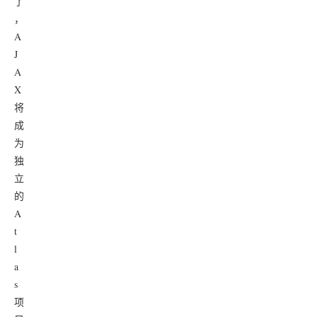
了
，
A
J
A
X
将
成
为
独
立
的
A
t
l
a
s
项