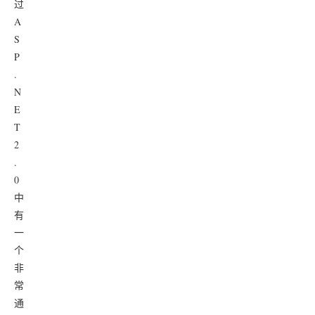
过
A
S
P
.
N
E
T
2
.
0
中
有
一
个
非
常
通