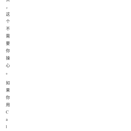
，
这
个
不
需
要
你
操
心
。
如
果
你
用
C
a
l