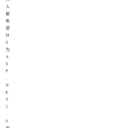
人
都
希
望
M
S
为
A
S
P
.
N
E
T
2
.
0
加