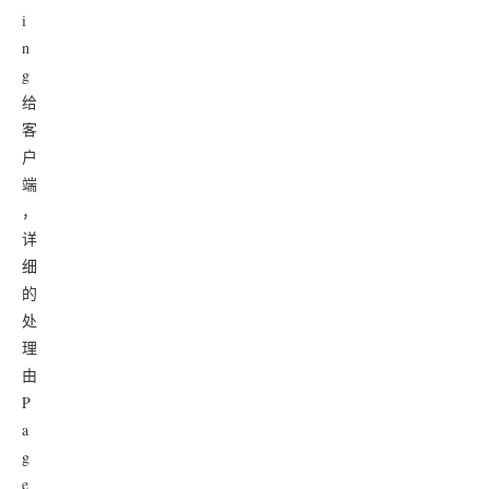
i
n
g
给
客
户
端
，
详
细
的
处
理
由
P
a
g
e