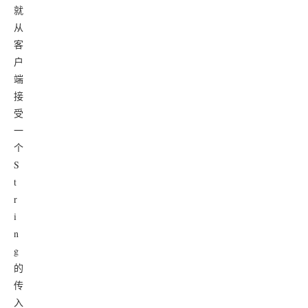
就
从
客
户
端
接
受
一
个
S
t
r
i
n
g
的
传
入