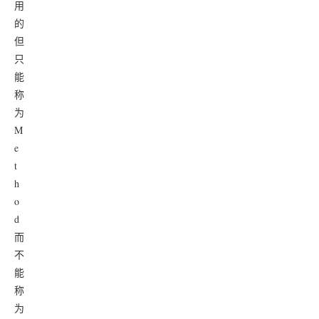
用
的
但
只
能
称
为
M
e
t
h
o
d
而
不
能
称
为