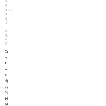
阅
读
(
1123
)
评
论
(
2
)
收
藏
举
报
当
A
J
A
X
出
名
的
时
候