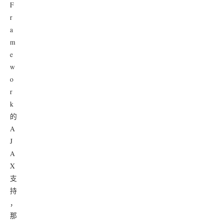
F
r
a
m
e
w
o
r
k
的
A
J
A
X
支
持
，
那