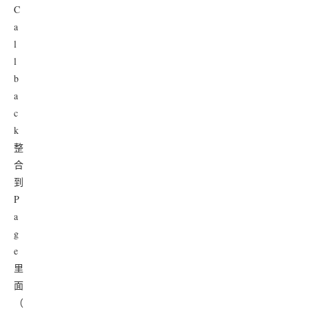
C
a
l
l
b
a
c
k
整
合
到
P
a
g
e
里
面
（