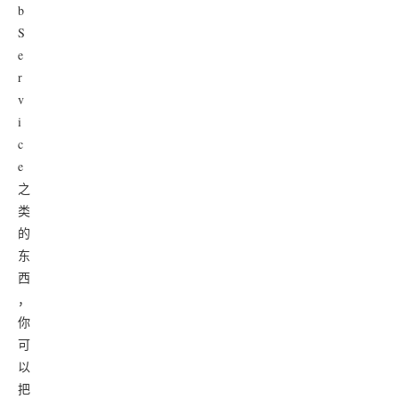
b
S
e
r
v
i
c
e
之
类
的
东
西
，
你
可
以
把