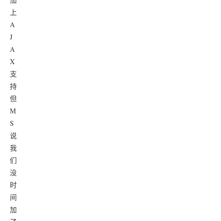
上
A
J
A
X
支
持
但
M
S
说
我
们
没
时
间
加