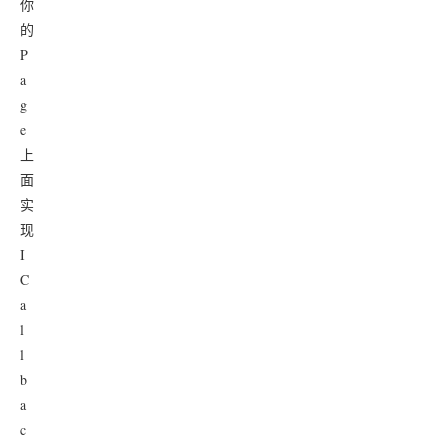
你
的
P
a
g
e
上
面
实
现
I
C
a
l
l
b
a
c