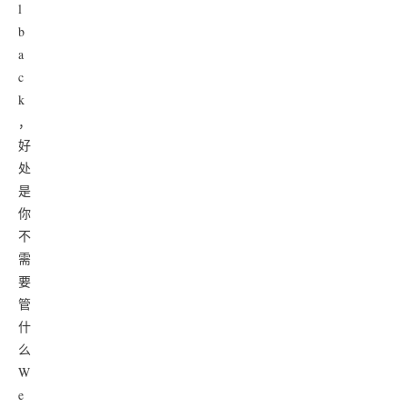
l
b
a
c
k
，
好
处
是
你
不
需
要
管
什
么
W
e