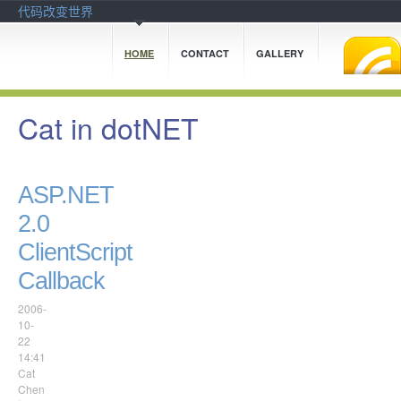
代码改变世界
HOME
CONTACT
GALLERY
Cat in dotNET
ASP.NET
2.0
ClientScript
Callback
2006-
10-
22
14:41
Cat
Chen