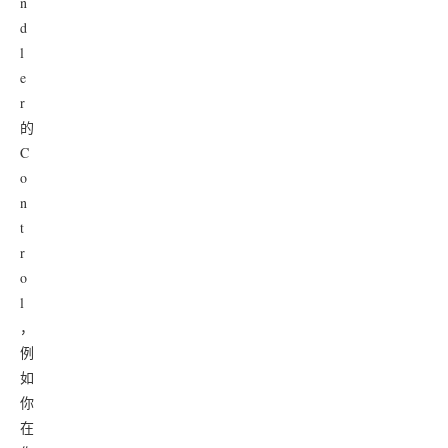
n
d
l
e
r
的
C
o
n
t
r
o
l
，
例
如
你
在