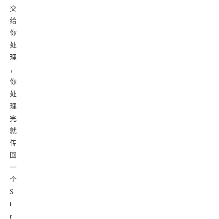
交
给
你
处
理
，
你
处
理
完
就
传
回
一
个
S
t
r