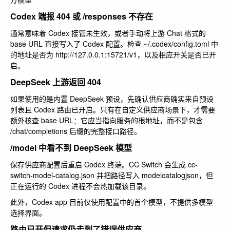
Codex 端报 404 或
/responses
不存在
通常意味着 Codex 接管未生效，或者手动将上游 Chat 格式的
base URL 直接写入了 Codex 配置。检查
~/.codex/config.toml
中
的地址是否为
http://127.0.0.1:15721/v1
，以及相应开关是否已开
启。
DeepSeek 上游返回 404
如果使用的是内置 DeepSeek 预设，先确认供应商确实来自预设
列表且 Codex 路由已开启。只有在自定义供应商场景下，才需要
额外核查 base URL：它应当指向服务的根地址，而不是包含
/chat/completions
后缀的完整接口路径。
/model
中看不到 DeepSeek 模型
保存供应商配置后重启 Codex 终端。CC Switch 会生成
cc-
switch-model-catalog.json
并把路径写入
modelcatalogjson
，但
正在运行的 Codex 进程不会热加载该目录。
此外，Codex app 目前仅使用配置中的首个模型，不提供多模型
选择界面。
路由已开但请求仍走到了错误供应商