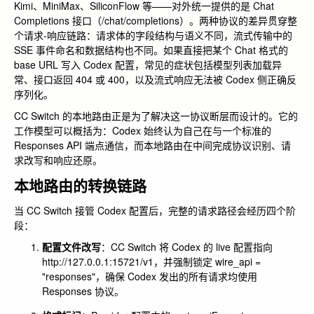
Kimi、MiniMax、SiliconFlow 等——对外统一提供的是 Chat
Completions 接口（
/chat/completions
）。两种协议的差异贯穿整
个请求-响应链路：请求体的字段结构与语义不同，流式传输中的
SSE 事件命名和数据结构也不同。如果直接把某个 Chat 格式的
base URL 写入 Codex 配置，常见的症状包括模型列表加载异
常、接口返回 404 或 400，以及流式响应无法被 Codex 侧正确反
序列化。
CC Switch
的本地路由正是为了解决这一协议断层而设计的。它的
工作模型可以概括为：Codex 始终认为自己在与一个标准的
Responses API 端点通信，而本地路由在中间完成协议识别、请
求改写和响应还原。
本地路由的转换链路
当 CC Switch 接管 Codex 配置后，完整的请求路径会经历四个阶
段：
配置文件改写
：CC Switch 将 Codex 的 live 配置指向
http://127.0.0.1:15721/v1
，并强制锁定
wire_api =
"responses"
，确保 Codex 发出的所有请求均使用
Responses 协议。