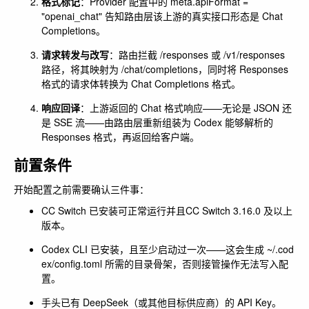
格式标记
：Provider 配置中的
meta.apiFormat =
"openai_chat"
告知路由层该上游的真实接口形态是 Chat
Completions。
请求转发与改写
：路由拦截
/responses
或
/v1/responses
路径，将其映射为
/chat/completions
，同时将 Responses
格式的请求体转换为 Chat Completions 格式。
响应回译
：上游返回的 Chat 格式响应——无论是 JSON 还
是 SSE 流——由路由层重新组装为 Codex 能够解析的
Responses 格式，再返回给客户端。
前置条件
开始配置之前需要确认三件事：
CC Switch 已安装可正常运行并且CC Switch 3.16.0 及以上
版本。
Codex CLI 已安装，且至少启动过一次——这会生成
~/.cod
ex/config.toml
所需的目录骨架，否则接管操作无法写入配
置。
手头已有 DeepSeek（或其他目标供应商）的 API Key。