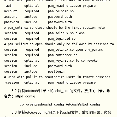
# Used with polkit to reauthorize users in remote sessions

-auth      optional     pam_reauthorize.so prepare

account    required     pam_nologin.so

account    include      password-auth

password   include      password-auth

# pam_selinux.so close should be the first session rule

session    required     pam_selinux.so close

session    required     pam_loginuid.so

# pam_selinux.so open should only be followed by sessions to b
session    required     pam_selinux.so open env_params

session    required     pam_namespace.so

session    optional     pam_keyinit.so force revoke

session    include      password-auth

session    include      postlogin

# Used with polkit to reauthorize users in remote sessions

3.2 复制/etc/ssh/目录下的sshd_config文件，放到同目录，命
名为：sftpd_config
cp -a /etc/ssh/sshd_config /etc/ssh/sftpd_config
3.3 复制/etc/sysconfig/目录下的sshd文件，放到同目录，命名