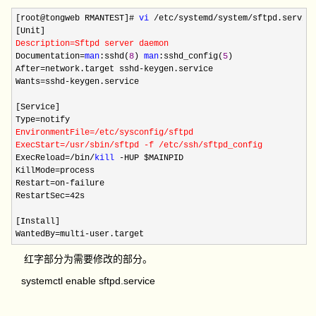
[root@tongweb RMANTEST]# 
vi
 /etc/systemd/system/
sftpd.service
Description
=
Sftpd server daemon
Documentation
=
man
:sshd(
8
) 
man
:sshd_config(
5
)

After
=network.target sshd-
keygen.service

Wants
=sshd-
keygen.service

[Service]

Type
=
EnvironmentFile
=/etc/sysconfig/sftpd

ExecStart=/usr/sbin/sftpd -f /etc/ssh/
sftpd_config
ExecReload
=/bin/
kill
 -
HUP $MAINPID

KillMode
=
process

Restart
=on-
failure

RestartSec
=
42s

[Install]

WantedBy
=multi-user.target
红字部分为需要修改的部分。
systemctl enable sftpd.service