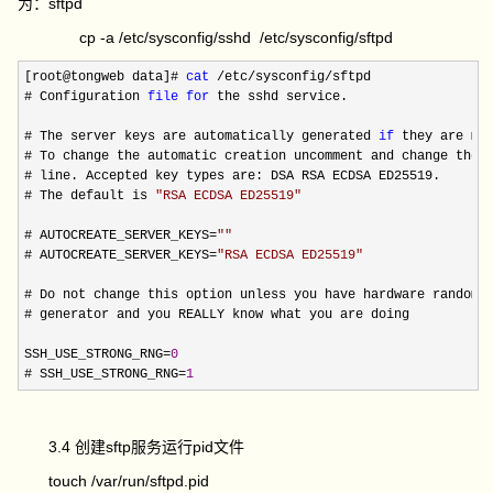
为：sftpd
cp -a /etc/sysconfig/sshd /etc/sysconfig/sftpd
[root@tongweb data]# 
cat
 /etc/sysconfig/
sftpd 

# Configuration 
file
for
 the sshd service.

# The server keys are automatically generated 
if
 they are mis
# To change the automatic creation uncomment and change the a
# line. Accepted key types are: DSA RSA ECDSA ED25519.

# The default is 
"
RSA ECDSA ED25519
"
# AUTOCREATE_SERVER_KEYS
=
""
# AUTOCREATE_SERVER_KEYS
=
"
RSA ECDSA ED25519
"
# Do not change this option unless you have hardware random

# generator and you REALLY know what you are doing

SSH_USE_STRONG_RNG
=
0
# SSH_USE_STRONG_RNG
=
1
3.4 创建sftp服务运行pid文件
touch /var/run/sftpd.pid