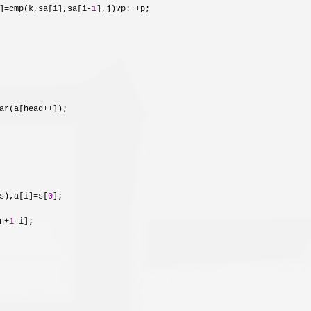
]=cmp(k,sa[i],sa[i-
1
],j)?p:++
p;

ar(a[head++
]);

s),a[i]=s[
0
];

n+
1
-
i];
