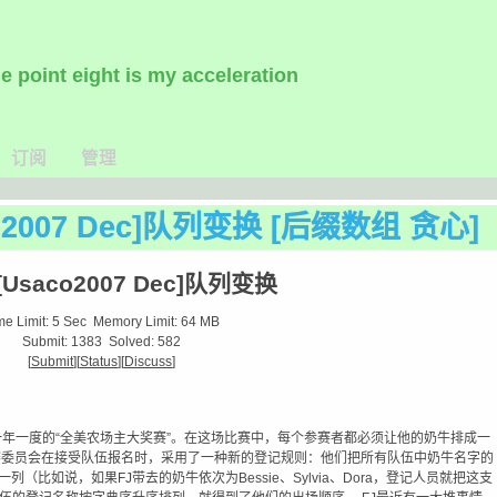
e point eight is my acceleration
订阅
管理
aco2007 Dec]队列变换 [后缀数组 贪心]
 [Usaco2007 Dec]队列变换
me Limit: 5 Sec
Memory Limit: 64 MB
Submit: 1383
Solved: 582
[
Submit
][
Status
][
Discuss
]
头奶牛去参加一年一度的“全美农场主大奖赛”。在这场比赛中，每个参赛者都必须让他的奶牛排成一
赛委员会在接受队伍报名时，采用了一种新的登记规则：他们把所有队伍中奶牛名字的
比如说，如果FJ带去的奶牛依次为Bessie、Sylvia、Dora，登记人员就把这支