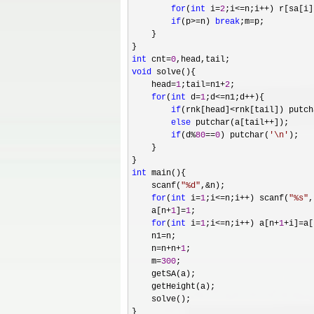
for
(
int
 i=
2
;i<=n;i++) r[sa[i]
if
(p>=n) 
break
;m=
p;

    }

int
 cnt=
0
void
 solve(){

    head
=
1
;tail=n1+
2
;

for
(
int
 d=
1
;d<=n1;d++
){

if
(rnk[head]<rnk[tail]) putch
else
 putchar(a[tail++
]);

if
(d%
80
==
0
) putchar(
'
\n
'
);

    }

int
 main(){

    scanf(
"
%d
"
,&
n);

for
(
int
 i=
1
;i<=n;i++) scanf(
"
%s
"
,
    a[n
+
1
]=
1
;

for
(
int
 i=
1
;i<=n;i++) a[n+
1
+i]=a[
    n1
=
n;

    n
=n+n+
1
;

    m
=
300
;

    getSA(a);

    getHeight(a);

    solve();

}