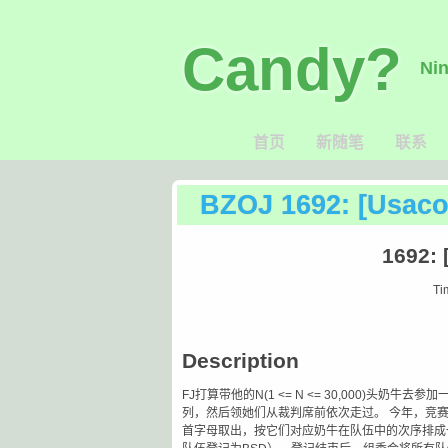
Candy?
Nin
首页
新随笔
联系
BZOJ 1692: [Us
1692:
Ti
Description
FJ打算带他的N(1 <= N <= 30,000)
列，然后领她们从裁判席前依次走过。 今年，竞
首字母取出，按它们对应奶牛在队伍中的次序排成一列（