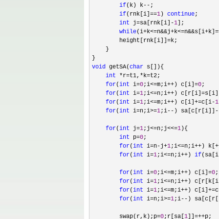
if
(k) k--
;

if
(rnk[i]==
1
) 
continue
;

int
 j=sa[rnk[i]-
1
];

while
(i+k<=n&&j+k<=n&&s[i+k]=
        height[rnk[i]]
=
k;

    }

void
 getSA(
char
 s[]){

int
 *r=t1,*k=
t2;

for
(
int
 i=
0
;i<=m;i++) c[i]=
0
;

for
(
int
 i=
1
;i<=n;i++) c[r[i]=s[i]
for
(
int
 i=
1
;i<=m;i++) c[i]+=c[i-
1
for
(
int
 i=n;i>=
1
;i--) sa[c[r[i]]-
for
(
int
 j=
1
;j<=n;j<<=
1
){

int
 p=
0
;

for
(
int
 i=n-j+
1
;i<=n;i++) k[+
for
(
int
 i=
1
;i<=n;i++) 
if
(sa[i
for
(
int
 i=
0
;i<=m;i++) c[i]=
0
;

for
(
int
 i=
1
;i<=n;i++) c[r[k[i
for
(
int
 i=
1
;i<=m;i++) c[i]+=c
for
(
int
 i=n;i>=
1
;i--) sa[c[r[
        swap(r,k);p
=
0
;r[sa[
1
]]=++
p;
