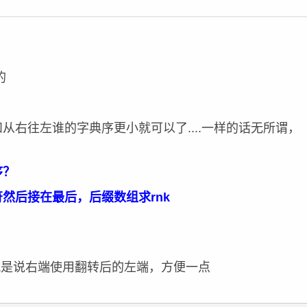
的
从右往左谁的字典序更小就可以了....一样的话无所谓，
序？
然后接在最后，后缀数组求rnk
+2，也就是说右端使用翻转后的左端，方便一点