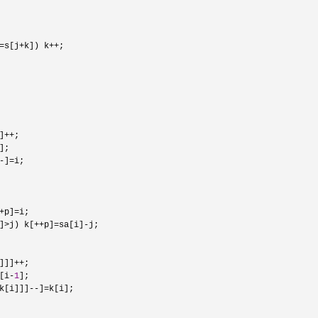
=s[j+k]) k++
;

]++
;

];

-]=
i;

+p]=
i;

]>j) k[++p]=sa[i]-
j;

]]]++
;

[i-
1
];

k[i]]]--]=
k[i];
