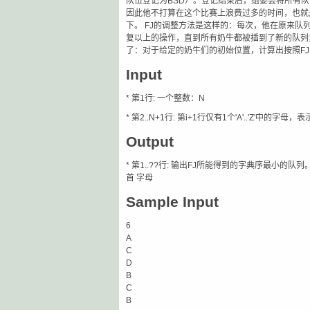
队伍登记为BSD）。登记结束后，组委会将所有队
因此他不打算在这个比赛上浪费过多的时间，也就
下。 FJ的调整方法是这样的：每次，他在原来
复以上的操作，直到所有奶牛都被插到了新的队列
了：对于给定的奶牛们的初始位置，计算出按照F
Input
* 第1行: 一个整数：N
* 第2..N+1行: 第i+1行仅有1个'A'..'Z'中
Output
* 第1..??行: 输出FJ所能得到的字典序最小的队
首 字母
Sample Input
6
A
C
D
B
C
B