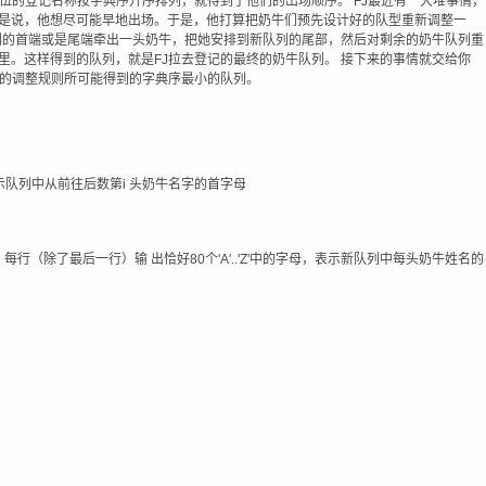
伍的登记名称按字典序升序排列，就得到了他们的出场顺序。 FJ最近有一大堆事情，
是说，他想尽可能早地出场。于是，他打算把奶牛们预先设计好的队型重新调整一
队列的首端或是尾端牵出一头奶牛，把她安排到新队列的尾部，然后对剩余的奶牛队列重
里。这样得到的队列，就是FJ拉去登记的最终的奶牛队列。 接下来的事情就交给你
J的调整规则所可能得到的字典序最小的队列。
的字母，表示队列中从前往后数第i 头奶牛名字的首字母
列。每行（除了最后一行）输 出恰好80个'A'..'Z'中的字母，表示新队列中每头奶牛姓名的