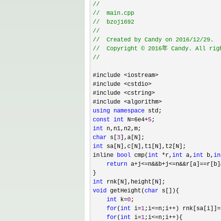
//
//
//
//
//
//
#include 
<iostream>
#include 
<cstdio>
#include 
<cstring>
#include 
using
namespace
const
int
 N=6e4+
5
int
char
 s[
3
int
 sa[N],c[N],t1[N],t2[N];

inline 
bool
 cmp(
int
 *r,
int
 a,
int
 b,
in
return
 a+j<=n&&b+j<=n&&r[a]==r[b]
int
void
 getHeight(
char
 s[]){

int
 k=
0
;

for
(
int
 i=
1
;i<=n;i++) rnk[sa[i]]=
for
(
int
 i=
1
;i<=n;i++
){
