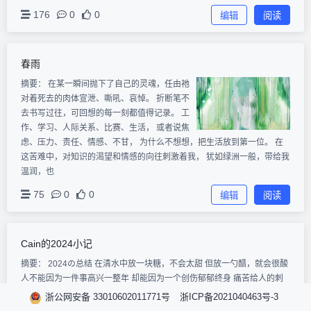
176
0
0
编辑
阅读
春雨
摘要：
在某一瞬间抛下了自己的灵魂，任由祂
对着死去的肉体宣泄、嘶吼、哀悼。 折断笔不
去书写过往，可回想的每一刻都值得记录。 工
作、学习、人际关系、比赛、生活， 或者说焦
虑、压力、责任、情感、不甘， 为什么不想想，把生活放到第一位。 在
这苦难中，对知识的渴望和情感的向往刺激着我， 犹如绿洲一般，带给我
温润，也
75
0
0
编辑
阅读
Cain的2024小记
摘要： 2024の总结 在清水中放一块糖，不会太甜 但放一勺醋，就会很酸
人不能因为一件事高兴一整年 却能因为一个创伤郁郁终身 痛苦给人的刺
激总是远远大于快乐 所以人们宁可不得到，也不愿失去 渐渐的 不喜不悲
浙公网安备 33010602011771号
浙ICP备2021040463号-3
又到了一年一度的破壳日，祝我生日快乐的同时，写下拖延许久的年度总