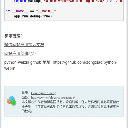
return
 Markup(
'
<a href="%s">weixin login!</a>
'
) % 
'
/login
if
__name__
 == 
"
__main__
"
:

    app.run(debug
=True)
参考链接：
微信网站应用接入文档
网站应用创建
地址
python-weixin github 地址
https://github.com/zongxiao/python-
weixin
作者：
GoodSpeed Cheng
出处：
http://www.cnblogs.com/cacique/
本文版权归作者和博客园共有，欢迎转载，但未经作者同意必须保留此
段声明，且在文章页面明显位置给出原文连接，否则保留追究法律责任
的权利。