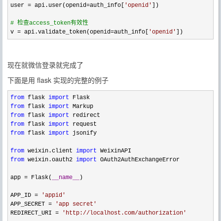
user = api.user(openid=auth_info[
'
openid
'
])

#
 检查access_token有效性
v = api.validate_token(openid=auth_info[
'
openid
'
])
现在就微信登录就完成了
下面是用 flask 实现的完整的例子
from
 flask 
import
from
 flask 
import
from
 flask 
import
from
 flask 
import
from
 flask 
import
 jsonify

from
 weixin.client 
import
from
 weixin.oauth2 
import
 OAuth2AuthExchangeError

app 
= Flask(
__name__
)

APP_ID 
= 
'appid
'
APP_SECRET 
= 
'app secret
'
REDIRECT_URI 
= 
'
http://localhost.com/authorization
'