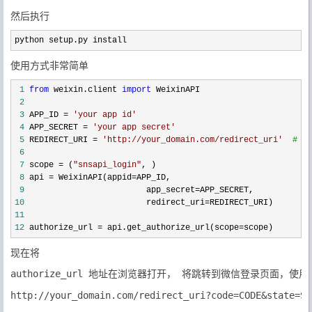
然后执行
python setup.py install
使用方式非常简单
 1
from
 weixin.client 
import
 2
 3
 APP_ID = 
'
your app id
'
 4
 APP_SECRET = 
'
your app secret
'
 5
 REDIRECT_URI = 
'http://your_domain.com/redirect_uri
'
#
 这
 6
 7
 scope = (
"
snsapi_login
"
 8
 api = WeixinAPI(appid=
 9
                         app_secret=
10
                         redirect_uri=
11
12
 authorize_url = api.get_authorize_url(scope=scope)
现在将
authorize_url 地址在浏览器打开， 将跳转到微信登录页面，
http://your_domain.com/redirect_uri?code=CODE&state=