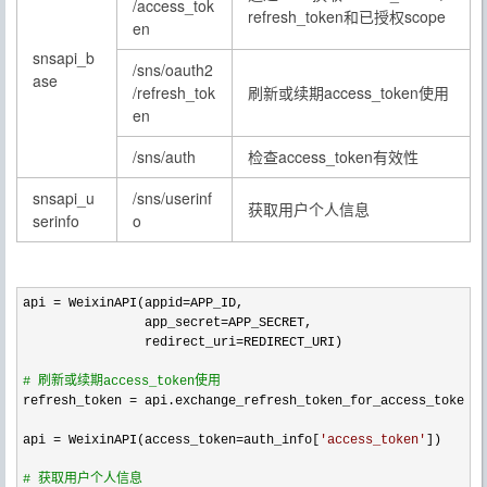
/access_tok
refresh_token和已授权scope
en
snsapi_b
/sns/oauth2
ase
/refresh_tok
刷新或续期access_token使用
en
/sns/auth
检查access_token有效性
snsapi_u
/sns/userinf
获取用户个人信息
serinfo
o
api = WeixinAPI(appid=
APP_ID,

                app_secret
=
APP_SECRET,

                redirect_uri
=
REDIRECT_URI)

#
 刷新或续期access_token使用
refresh_token = api.exchange_refresh_token_for_access_token(r
api 
= WeixinAPI(access_token=auth_info[
'
access_token
'
])

#
 获取用户个人信息