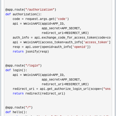
@app.route(
"
/authorization
"
def
 authorization():

    code 
= request.args.get(
'
code
'
)

    api 
= WeixinAPI(appid=
APP_ID,

                    app_secret
=
APP_SECRET,

                    redirect_uri
=
REDIRECT_URI)

    auth_info 
= api.exchange_code_for_access_token(code=
code)

    api 
= WeixinAPI(access_token=auth_info[
'
access_token
'
])

    resp 
= api.user(openid=auth_info[
'
openid
'
])

return
 jsonify(resp)

@app.route(
"
/login
"
def
 login():

    api 
= WeixinAPI(appid=
APP_ID,

                    app_secret
=
APP_SECRET,

                    redirect_uri
=
REDIRECT_URI)

    redirect_uri 
= api.get_authorize_login_url(scope=(
"
snsapi
return
 redirect(redirect_uri)

@app.route(
"
/
"
def
 hello():
