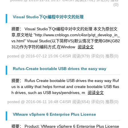
(0)
Visual Studio下Qt编程中对中文的处理
摘要： Visual Studio下Qt编程中对中文的处理 本文为原创文
章,原文地址 "http://www.cnblogs.com/c4isr/p/qt_develop_in_
vs.html" Visual Studio(以下简称VS)默认情况下使用GBK(GB2
312)作为字符的编码方式,在Window
阅读全文
posted @ 2016-07-12 15:06 C4ISR
阅读(979)
评论(0)
推荐(0)
Rufus-Create bootable USB drives the easy way
摘要： Rufus Create bootable USB drives the easy way Ruf
us is a utility that helps format and create bootable USB flas
h drives, such as USB keys/pendrives, m
阅读全文
posted @ 2016-06-11 16:48 C4ISR
阅读(654)
评论(0)
推荐(0)
VMware vSphere 6 Enterprise Plus License
摘要： Product: VMware vSphere 6 Enterprise Plus License