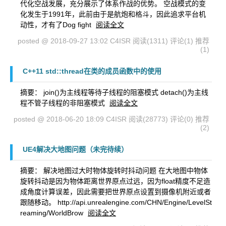
代化空战发展，充分展示了体系作战的优势。 空战模式的变
化发生于1991年，此前由于是航炮和格斗，因此追求平台机
动性，才有了Dog fight
阅读全文
posted @ 2018-09-27 13:02 C4ISR
阅读(1311)
评论(1)
推荐
(1)
C++11 std::thread在类的成员函数中的使用
摘要： join()为主线程等待子线程的阻塞模式 detach()为主线
程不管子线程的非阻塞模式
阅读全文
posted @ 2018-06-20 18:09 C4ISR
阅读(28773)
评论(0)
推荐
(2)
UE4解决大地图问题（未完待续）
摘要： 解决地图过大时物体旋转时抖动问题 在大地图中物体
旋转抖动是因为物体距离世界原点过远，因为float精度不足造
成角度计算误差，因此需要把世界原点设置到摄像机附近或者
跟随移动。 http://api.unrealengine.com/CHN/Engine/LevelSt
reaming/WorldBrow
阅读全文