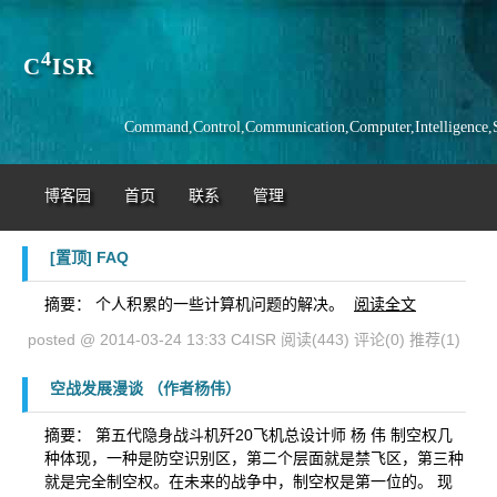
4
C
ISR
Command,Control,Communication,Computer,Intelligence,Su
博客园
首页
联系
管理
[置顶]
FAQ
摘要： 个人积累的一些计算机问题的解决。
阅读全文
posted @ 2014-03-24 13:33 C4ISR
阅读(443)
评论(0)
推荐(1)
空战发展漫谈 （作者杨伟）
摘要： 第五代隐身战斗机歼20飞机总设计师 杨 伟 制空权几
种体现，一种是防空识别区，第二个层面就是禁飞区，第三种
就是完全制空权。在未来的战争中，制空权是第一位的。 现