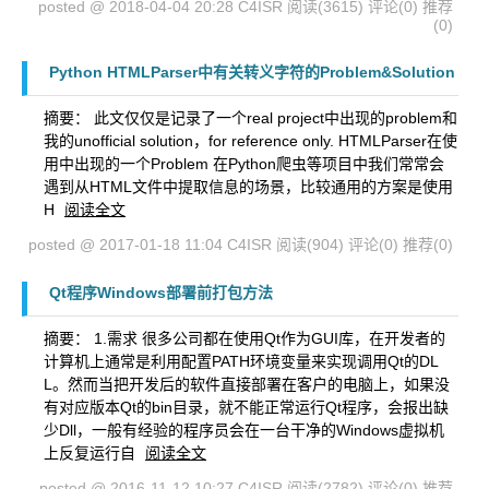
posted @ 2018-04-04 20:28 C4ISR
阅读(3615)
评论(0)
推荐
(0)
Python HTMLParser中有关转义字符的Problem&Solution
摘要： 此文仅仅是记录了一个real project中出现的problem和
我的unofficial solution，for reference only. HTMLParser在使
用中出现的一个Problem 在Python爬虫等项目中我们常常会
遇到从HTML文件中提取信息的场景，比较通用的方案是使用
H
阅读全文
posted @ 2017-01-18 11:04 C4ISR
阅读(904)
评论(0)
推荐(0)
Qt程序Windows部署前打包方法
摘要： 1.需求 很多公司都在使用Qt作为GUI库，在开发者的
计算机上通常是利用配置PATH环境变量来实现调用Qt的DL
L。然而当把开发后的软件直接部署在客户的电脑上，如果没
有对应版本Qt的bin目录，就不能正常运行Qt程序，会报出缺
少Dll，一般有经验的程序员会在一台干净的Windows虚拟机
上反复运行自
阅读全文
posted @ 2016-11-12 10:27 C4ISR
阅读(2782)
评论(0)
推荐