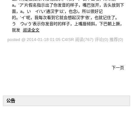
a。‘ア’片假名指示出了你发音的样子，嘴巴张开，舌头放到下
面，a。い イi‘い’通汉字‘以’，也念i，所以很好记
的。‘イ’呢，我每次看到它就会想起汉字‘依’，也就记住了。
う ウu‘う’表示你发音时的样子，上嘴唇倾斜，下巴朝上撅，
就发
阅读全文
posted @ 2014-01-18 01:05 C4ISR
阅读(767)
评论(0)
推荐(0)
下一页
公告