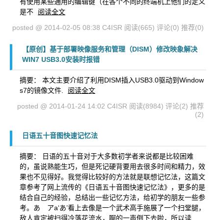
有使用某些通用的编辑键（在各个不同的终端机上他们的定义
是不
阅读全文
posted @ 2014-02-05 08:38 C4ISR
阅读(665)
评论(0)
推荐(0)
【原创】基于部署映像服务和管理（DISM）修改映象解决
WIN7 USB3.0安装时报错
摘要： 本文主要介绍了利用DISM插入USB3.0驱动到Window
s7的镜像文件.
阅读全文
posted @ 2014-01-24 14:02 C4ISR
阅读(8984)
评论(2)
推荐
(2)
日语五十音图快速记忆法
摘要： 日语的五十音对于大多数初学者来说都是比较困难
的，虽说熟能生巧，但是死记硬背要用去很多时间和精力，效
果也不见得好。我觉得比较好的方法就是联想记忆法，这篇文
章参考了网上流传的《日语五十音图快速记忆法》，更多的是
结合自己的经验，总结出一些记忆方法，给初学的朋友一些参
考。あ アa‘あ’看上去像是一个武术高手施展了一个扫堂腿，
敌人肯定被扫得冷落花流水，啊的一声倒下去啦，所以读