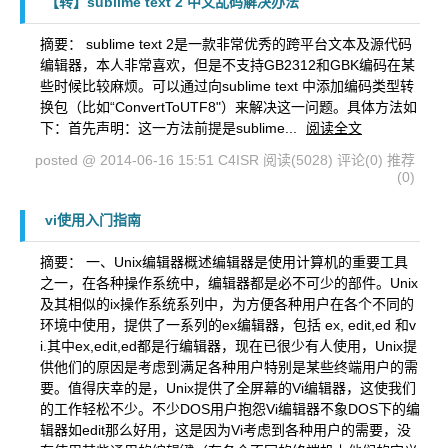
【转】sublime text 2 中文乱码解决办法
摘要： sublime text 2是一款非常优秀的跨平台文本及源代码
编辑器，本人非常喜欢，但是不支持GB2312和GBK编码在某
些时候比较麻烦。可以通过向sublime text 中添加编码类型转
换包（比如“ConvertToUTF8"）来解决这一问题。具体方法如
下：首先声明：这一方法前提是sublime...
阅读全文
posted @ 2014-06-16 15:51 C4ISR
阅读(5028)
评论(0)
推荐
(0)
vi使用入门指南
摘要： 一、Unix编辑器概述编辑器是使用计算机的重要工具
之一，在各种操作系统中，编辑器都是必不可少的部件。Unix
及其相似的ix操作系统系列中，为方便各种用户在各个不同的
环境中使用，提供了一系列的ex编辑器，包括 ex, edit,ed 和v
i.其中ex,edit,ed都是行编辑器，现在已很少有人使用，Unix提
供他们的原因是考虑到满足各种用户特别是某些终端用户的需
要。值得庆幸的是，Unix提供了全屏幕的Vi编辑器，这使我们
的工作轻松不少。不少DOS用户抱怨Vi编辑器不象DOS下的编
辑器如edit那么好用，这是因为Vi考虑到各种用户的需要，没