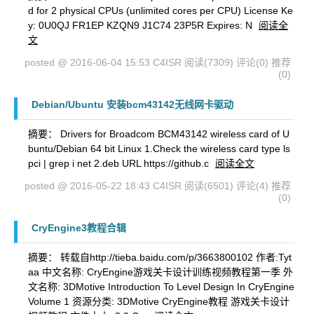
d for 2 physical CPUs (unlimited cores per CPU) License Ke
y: 0U0QJ FR1EP KZQN9 J1C74 23P5R Expires: N
阅读全
文
posted @ 2016-06-04 15:53 C4ISR
阅读(7309)
评论(0)
推荐
(0)
Debian/Ubuntu 安装bcm43142无线网卡驱动
摘要： Drivers for Broadcom BCM43142 wireless card of U
buntu/Debian 64 bit Linux 1.Check the wireless card type ls
pci | grep i net 2.deb URL https://github.c
阅读全文
posted @ 2016-05-22 18:43 C4ISR
阅读(6501)
评论(4)
推荐
(0)
CryEngine3教程合辑
摘要： 转载自http://tieba.baidu.com/p/3663800102 作者:Tyt
aa 中文名称: CryEngine游戏关卡设计训练视频教程第一季 外
文名称: 3DMotive Introduction To Level Design In CryEngine
Volume 1 资源分类: 3DMotive CryEngine教程 游戏关卡设计