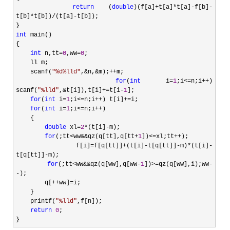
return
 (
double
)(f[a]+t[a]*t[a]-f[b]-
t[b]*t[b])/(t[a]-
t[b]);

int
 main()

{

int
 n,tt=
0
,ww=
0
;

    ll m;

    scanf(
"
%d%lld
"
,&n,&m);++
m;

for
(
int
 i=
1
;i<=n;i++) 
scanf(
"
%lld
"
,&t[i]),t[i]+=t[i-
1
];

for
(
int
 i=
1
;i<=n;i++) t[i]+=
i;

for
(
int
 i=
1
;i<=n;i++
)

    {

double
 xl=
2
*(t[i]-
m);

for
(;tt<ww&&qz(q[tt],q[tt+
1
])<=xl;tt++
);

        f[i]
=f[q[tt]]+(t[i]-t[q[tt]]-m)*(t[i]-
t[q[tt]]-
m);

for
(;tt<ww&&qz(q[ww],q[ww-
1
])>=qz(q[ww],i);ww-
-
);

        q[
++ww]=
i;

    }

    printf(
"
%lld
"
,f[n]);

return
0
;

}