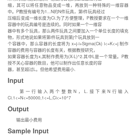
缩，其可以将任意物品变成一堆，再放到一种特殊的一维容器
中。P教授有编号为1...N的N件玩具，第i件玩具经过
压缩后变成一维长度为Ci.为了方便整理，P教授要求在一个一维
容器中的玩具编号是连续的。同时如果一个一维容
器中有多个玩具，那么两件玩具之间要加入一个单位长度的填充
物，形式地说如果将第i件玩具到第j个玩具放到一
个容器中，那么容器的长度将为 x=j-i+Sigma(Ck) i<=K<=j 制作
容器的费用与容器的长度有关，根据教授研究，
如果容器长度为x,其制作费用为(X-L)^2.其中L是一个常量。P教
授不关心容器的数目，他可以制作出任意长度的容
器，甚至超过L。但他希望费用最小.
Input
第一行输入两个整数N，L.接下来N行输入
Ci.1<=N<=50000,1<=L,Ci<=10^7
Output
输出最小费用
Sample Input