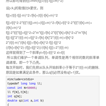
所以即可得到f[i]=min(f[j]+(t[i]-t[j]+m)^2)
设j<k,j的取值比k更优，则
f[j]+(t[i]-t[j]-m)^2<f[k]+(t[i]-t[k]+m)^2
f[j]+t[i]^2-2*t[i]*(t[j]+m)+(t[j]+m)^2<f[k]+t[i]^2-2*t[i]*(t[k]+m)+
(t[k]+m)^2
f[j]-2*t[i]*t[j]+t[j]^2+2*m*t[j]<f[k]-2*t[i]*t[k]+t[k]^2+2*m*t[k]
f[j]-t[j]*2*(t[i]-m)+t[j]^2<f[k]-t[k]*2*(t[i]-m)+t[k]^2
2*(t[i]-m)*(t[k]-t[j])<f[k]+t[k]^2-f[j]-t[j]^2
((f[k]+t[k]^2)-(f[j]+t[j]^2))/(t[k]-t[j])>2*(t[i]-m)
这样就得到了一个斜率yi=f[i]+t[i]^2 xi=t[i]
所以我们维护一个单调队列，单调性是两个相邻的数的斜率单
调递增，即一个下凸壳。
每次开始时，我们先把从队头开始斜率小于等于2*(t[i]-m)的删除,
原因是如果满足此条件，那么q[t]必然没有q[t+1]优。
#include<cstdio>
typedef 
long
long
const
int
 N=
50005
;

int
double
 qz(
int
 a,
int
 b)

{
