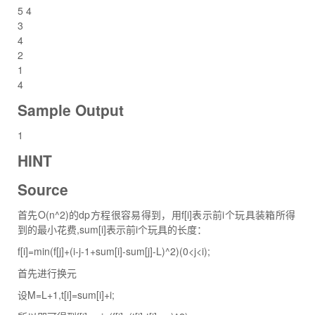
5 4
3
4
2
1
4
Sample Output
1
HINT
Source
首先O(n^2)的dp方程很容易得到，用f[i]表示前i个玩具装箱所得
到的最小花费,sum[i]表示前i个玩具的长度：
f[i]=min(f[j]+(i-j-1+sum[i]-sum[j]-L)^2)(0<j<i);
首先进行换元
设M=L+1,t[i]=sum[i]+i;