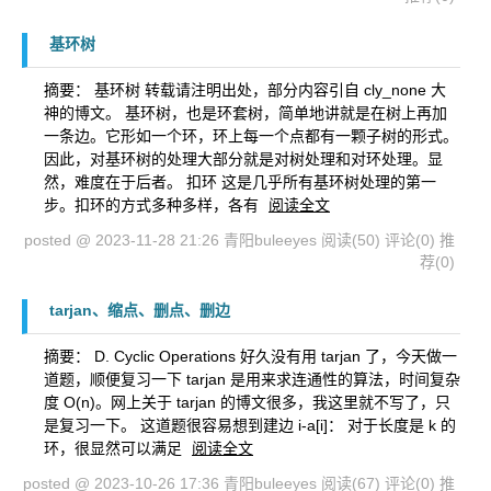
基环树
摘要： 基环树 转载请注明出处，部分内容引自 cly_none 大
神的博文。 基环树，也是环套树，简单地讲就是在树上再加
一条边。它形如一个环，环上每一个点都有一颗子树的形式。
因此，对基环树的处理大部分就是对树处理和对环处理。显
然，难度在于后者。 扣环 这是几乎所有基环树处理的第一
步。扣环的方式多种多样，各有
阅读全文
posted @ 2023-11-28 21:26 青阳buleeyes
阅读(50)
评论(0)
推
荐(0)
tarjan、缩点、删点、删边
摘要： D. Cyclic Operations 好久没有用 tarjan 了，今天做一
道题，顺便复习一下 tarjan 是用来求连通性的算法，时间复杂
度 O(n)。网上关于 tarjan 的博文很多，我这里就不写了，只
是复习一下。 这道题很容易想到建边 i-a[i]： 对于长度是 k 的
环，很显然可以满足
阅读全文
posted @ 2023-10-26 17:36 青阳buleeyes
阅读(67)
评论(0)
推