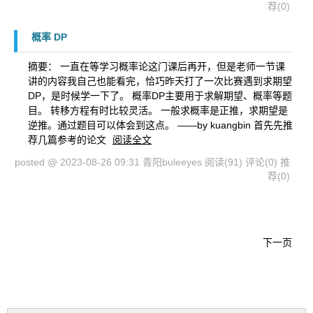
荐(0)
概率 DP
摘要： 一直在等学习概率论这门课后再开，但是老师一节课
讲的内容我自己也能看完，恰巧昨天打了一次比赛遇到求期望
DP，是时候学一下了。 概率DP主要用于求解期望、概率等题
目。 转移方程有时比较灵活。 一般求概率是正推，求期望是
逆推。通过题目可以体会到这点。 ——by kuangbin 首先先推
荐几篇参考的论文
阅读全文
posted @ 2023-08-26 09:31 青阳buleeyes
阅读(91)
评论(0)
推
荐(0)
下一页