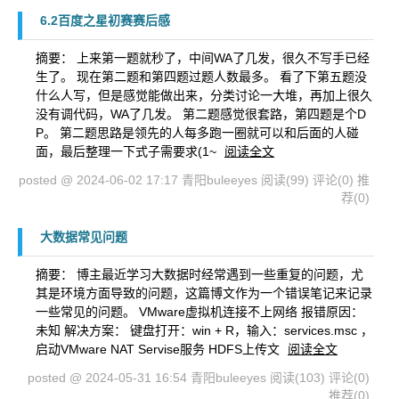
6.2百度之星初赛赛后感
摘要： 上来第一题就秒了，中间WA了几发，很久不写手已经
生了。 现在第二题和第四题过题人数最多。 看了下第五题没
什么人写，但是感觉能做出来，分类讨论一大堆，再加上很久
没有调代码，WA了几发。 第二题感觉很套路，第四题是个D
P。 第二题思路是领先的人每多跑一圈就可以和后面的人碰
面，最后整理一下式子需要求(1~
阅读全文
posted @ 2024-06-02 17:17 青阳buleeyes
阅读(99)
评论(0)
推
荐(0)
大数据常见问题
摘要： 博主最近学习大数据时经常遇到一些重复的问题，尤
其是环境方面导致的问题，这篇博文作为一个错误笔记来记录
一些常见的问题。 VMware虚拟机连接不上网络 报错原因：
未知 解决方案： 键盘打开：win + R，输入：services.msc ，
启动VMware NAT Servise服务 HDFS上传文
阅读全文
posted @ 2024-05-31 16:54 青阳buleeyes
阅读(103)
评论(0)
推荐(0)