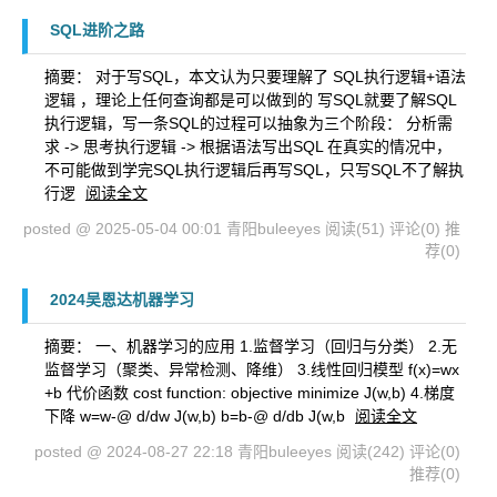
SQL进阶之路
摘要： 对于写SQL，本文认为只要理解了 SQL执行逻辑+语法
逻辑 ，理论上任何查询都是可以做到的 写SQL就要了解SQL
执行逻辑，写一条SQL的过程可以抽象为三个阶段： 分析需
求 -> 思考执行逻辑 -> 根据语法写出SQL 在真实的情况中，
不可能做到学完SQL执行逻辑后再写SQL，只写SQL不了解执
行逻
阅读全文
posted @ 2025-05-04 00:01 青阳buleeyes
阅读(51)
评论(0)
推
荐(0)
2024吴恩达机器学习
摘要： 一、机器学习的应用 1.监督学习（回归与分类） 2.无
监督学习（聚类、异常检测、降维） 3.线性回归模型 f(x)=wx
+b 代价函数 cost function: objective minimize J(w,b) 4.梯度
下降 w=w-@ d/dw J(w,b) b=b-@ d/db J(w,b
阅读全文
posted @ 2024-08-27 22:18 青阳buleeyes
阅读(242)
评论(0)
推荐(0)