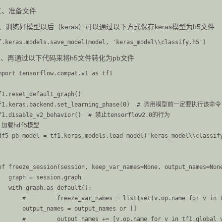
二、准备文件
1、训练好模型以后（keras）可以通过以下方式保存keras模型为h5文件
2、再通过以下代码来将h5文件转化为pb文件
mport tensorflow.compat.v1 as tf1

f1.reset_default_graph()

f1.keras.backend.set_learning_phase(0)  # 调用模型前一定要执行该命令

f1.disable_v2_behavior()  # 禁止tensorflow2.0的行为

 加载hdf5模型

df5_pb_model = tf1.keras.models.load_model('keras_model\\classify
ef freeze_session(session, keep_var_names=None, output_names=None
   graph = session.graph

   with graph.as_default():

       #         freeze_var_names = list(set(v.op.name for v in t
       output_names = output_names or []

       #         output_names += [v.op.name for v in tf1.global_v