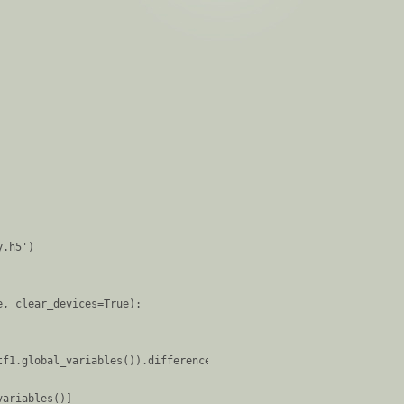
.h5')

, clear_devices=True):

f1.global_variables()).difference(keep_var_names or []))

ariables()]
