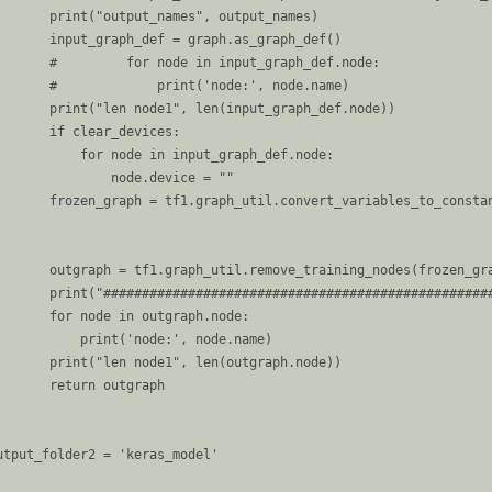
       print("output_names", output_names)

       input_graph_def = graph.as_graph_def()

       #         for node in input_graph_def.node:

       #             print('node:', node.name)

       print("len node1", len(input_graph_def.node))

       if clear_devices:

           for node in input_graph_def.node:

               node.device = ""

       frozen_graph = tf1.graph_util.convert_variables_to_constan
                                                                 
       outgraph = tf1.graph_util.remove_training_nodes(froze
       print("###################################################
       for node in outgraph.node:

           print('node:', node.name)

       print("len node1", len(outgraph.node))

       return outgraph

utput_folder2 = 'keras_model'
