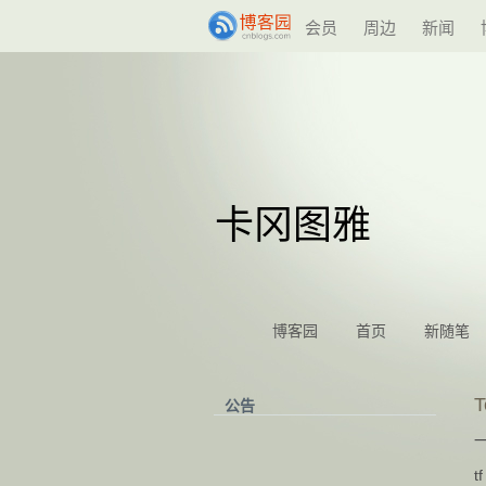
会员
周边
新闻
卡冈图雅
博客园
首页
新随笔
公告
一