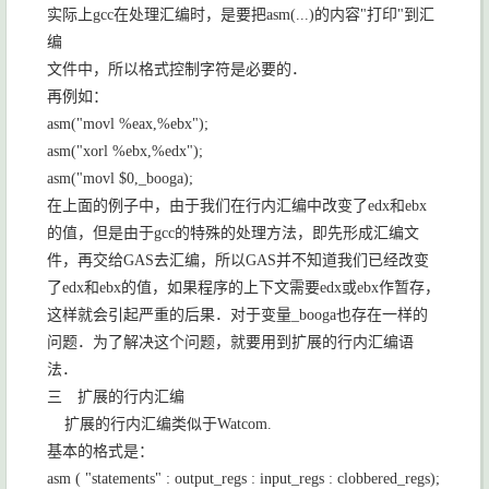
实际上
gcc
在处理汇编时，是要把
asm(...)
的内容
"
打印
"
到汇
编
文件中，所以格式控制字符是必要的．
再例如：
asm("movl %eax,%ebx");
asm("xorl %ebx,%edx");
asm("movl $0,_booga);
在上面的例子中，由于我们在行内汇编中改变了
edx
和
ebx
的值，但是由于
gcc
的特殊的处理方法，即先形成汇编文
件，再交给
GAS
去汇编，所以
GAS
并不知道我们已经改变
了
edx
和
ebx
的值，如果程序的上下文需要
edx
或
ebx
作暂存，
这样就会引起严重的后果．对于变量
_booga
也存在一样的
问题．为了解决这个问题，就要用到扩展的行内汇编语
法．
三 扩展的行内汇编
扩展的行内汇编类似于
Watcom.
基本的格式是：
asm ( "statements" : output_regs : input_regs : clobbered_regs);