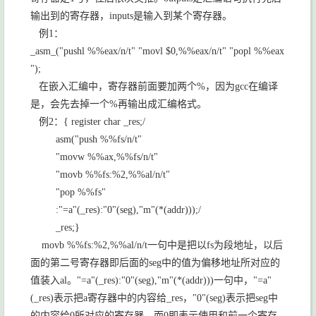
输出到的寄存器，
inputs
是输入到某个寄存器。
例
1
：
_asm_("pushl %%eax/n/t" "movl $0,%%eax/n/t" "popl %%eax
");
在嵌入汇编中，寄存器前面要加两个
%
，因为
gcc
在编译
是，会先去掉一个
%
再输出成汇编格式。
例
2
：
{ register char _res;/
asm("push %%fs/n/t"
"movw %%ax,%%fs/n/t"
"movb %%fs:%2,%%al/n/t"
"pop %%fs"
:"=a"(_res):"0"(seg),"m"(*(addr)));/
_res;}
movb %%fs:%2,%%al/n/t
一句中是把以
fs
为段地址，以后
面的第二号寄存器即后面的
seg
中的值为偏移地址所对应的
值装入
al
。
"=a"(_res):"0"(seg),"m"(*(addr)))
一句中，
"=a"
(_res)
表示把
a
寄存器中的内容给
_res
，
"0"(seg)
表示把
seg
中
的内容给
0
所对应的寄存器，而
0
即表示使用和前一个寄存