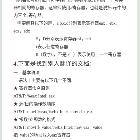
器相同的寄存器，这里即使用
a
寄存器，也就是说把
seg
中的
内容个
a
寄存器。
需要解释以下的是，
a,b,c,d
分别表示寄存器
eax
，
ebx
，
ecx
，
edx
S
，
D
分别表示寄存器
esi
，
edi
r
表示任意寄存器
0
（数字
0
，不是
o
！）表示使用上一个寄存器
4.
下面是找到别人翻译的文档：
一 基本语法
语法上主要有以下几个不同
.
★ 寄存器命名原则
AT&T: %eax Intel: eax
★ 源
/
目的操作数顺序
AT&T: movl %eax,%ebx Intel: mov ebx,eax
★ 常数
/
立即数的格式
AT&T: movl $_value,%ebx Intel: mov eax,_value
把
_value
的地址放入
eax
寄存器