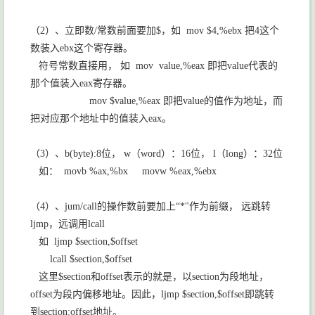
（
2
）、立即数
/
常数前面要加
$
，如
mov $4,%ebx
把
4
这个
数装入
ebx
这个寄存器。
符号常数直接用， 如
mov value,%eax
即把
value
代表的
那个值装入
eax
寄存器。
mov $value,%eax
即把
value
的值作为地址，而
把对应那个地址中的值装入
eax
。
（
3
）、
b(byte):8
位，
w
（
word
）：
16
位，
l
（
long
）：
32
位
如：
movb %ax,%bx movw %eax,%ebx
（
4
）、
jum/call
的操作数前要加上“
*"
作为前缀， 远跳转
ljmp
，远调用
lcall
如
ljmp $section,$offset
lcall $section,$offset
这里
$section
和
offset
表示的就是，以
section
为段地址，
offset
为段内偏移地址。因此，
ljmp $section,$offset
即跳转
到
section:offset
地址。