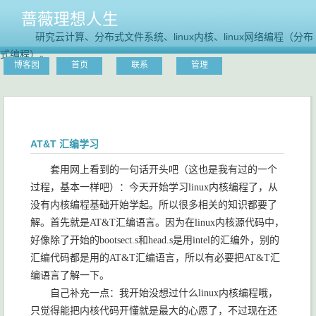
蔷薇理想人生
研究云计算、分布式文件系统、linux内核、linux网络编程（分布
式编程）。
博客园
首页
联系
管理
AT&T 汇编学习
套用网上看到的一句话开头吧（这也是我有过的一个
过程，基本一样吧）：今天开始学习
linux
内核编程了，从
没有内核编程基础开始学起。所以很多相关的知识都要了
解。首先就是
AT&T
汇编语言。因为在
linux
内核源代码中，
好像除了开始的
bootsect.s
和
head.s
是用
intel
的汇编外，别的
汇编代码都是用的
AT&T
汇编语言，所以有必要把
AT&T
汇
编语言了解一下。
自己补充一点：我开始没想过什么
linux
内核编程哦，
只觉得能把内核代码开懂就是最大的心愿了，不过现在还