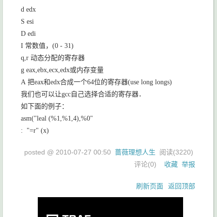
d edx
S esi
D edi
I
常数值，
(0 - 31)
q,r
动态分配的寄存器
g eax,ebx,ecx,edx
或内存变量
A
把
eax
和
edx
合成一个
64
位的寄存器
(use long longs)
我们也可以让
gcc
自己选择合适的寄存器．
如下面的例子：
asm("leal (%1,%1,4),%0"
: "=r" (x)
posted @
2010-07-27 00:50
蔷薇理想人生
阅读(
3220
)
评论(
0
)
收藏
举报
刷新页面
返回顶部