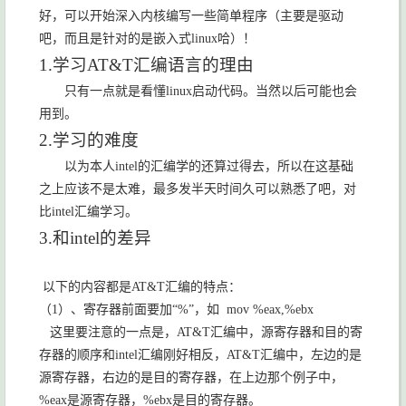
好，可以开始深入内核编写一些简单程序（主要是驱动
吧，而且是针对的是嵌入式
linux
哈）！
1.
学习
AT&T
汇编语言
的理由
只有一点就是看懂
linux
启动代码。当然以后可能也会
用到。
2.
学习的难度
以为本人
intel
的汇编学的还算过得去，所以在这基础
之上应该不是太难，最多发半天时间久可以熟悉了吧，对
比
intel
汇编学习。
3.
和
intel
的差异
以下的内容都是
AT&T
汇编的特点：
（
1
）、寄存器前面要加“
%
”，如
mov %eax,%ebx
这里要注意的一点是，
AT&T
汇编中，源寄存器和目的寄
存器的顺序和
intel
汇编刚好相反，
AT&T
汇编中，左边的是
源寄存器，右边的是目的寄存器，在上边那个例子中，
%eax
是源寄存器，
%ebx
是目的寄存器。