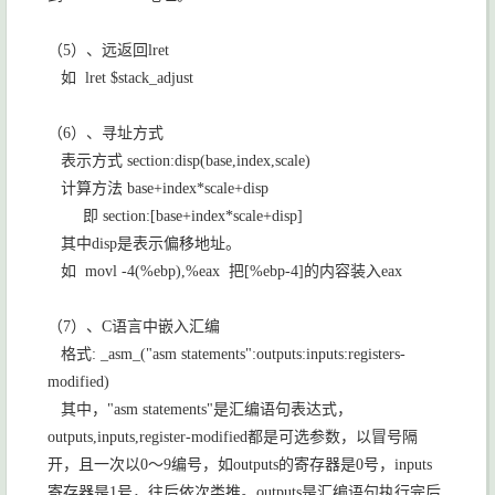
（
5
）、远返回
lret
如
lret $stack_adjust
（
6
）、寻址方式
表示方式
section:disp(base,index,scale)
计算方法
base+index*scale+disp
即
section:[base+index*scale+disp]
其中
disp
是表示偏移地址。
如
movl -4(%ebp),%eax
把
[%ebp-4]
的内容装入
eax
（
7
）、
C
语言中嵌入汇编
格式
: _asm_("asm statements":outputs:inputs:registers-
modified)
其中，
"asm statements"
是汇编语句表达式，
outputs,inputs,register-modified
都是可选参数，以冒号隔
开，且一次以
0
～
9
编号，如
outputs
的寄存器是
0
号，
inputs
寄存器是
1
号，往后依次类推。
outputs
是汇编语句执行完后