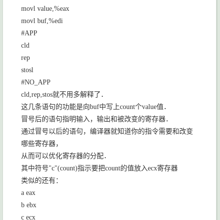
movl value,%eax
movl buf,%edi
#APP
cld
rep
stosl
#NO_APP
cld,rep,stos
就不用多解释了．
这几条语句的功能是向
buf
中写上
count
个
value
值．
冒号后的语句指明输入，输出和被改变的寄存器．
通过冒号以后的语句，编译器就知道你的指令需要和改变
哪些寄存器，
从而可以优化寄存器的分配．
其中符号
"c"(count)
指示要把
count
的值放入
ecx
寄存器
类似的还有：
a eax
b ebx
c ecx