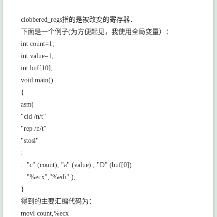
clobbered_regs
指的是被改变的寄存器．
下面是一个例子
(
为方便起见，我使用全局变量）：
int count=1;
int value=1;
int buf[10];
void main()
{
asm(
"cld /n/t"
"rep /n/t"
"stosl"
:
: "c" (count), "a" (value) , "D" (buf[0])
: "%ecx","%edi" );
}
得到的主要汇编代码为：
movl count,%ecx