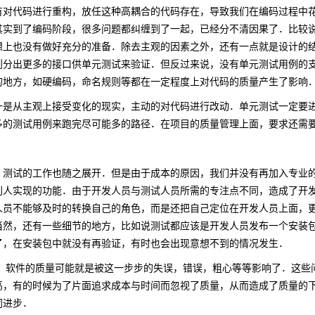
有对代码进行重构，放任这种高耦合的代码存在，导致我们在编码过程中
其实到了编码阶段，很多问题都纠缠到了一起，已经分不清因果了．比较
想上也没有做好充分的准备．除去主观的因素之外，还有一点就是设计的
划分出更多的接口供单元测试来验证．但反过来说，没有单元测试用例的
的地方，如硬编码，命名规则等都在一定程度上对代码的质量产生了影响
从主观上接受变化的现实，主动的对代码进行改动．单元测试一定要进
多的测试用例来跑完尽可能多的路径．在项目的质量管理上面，要求还需
试的工作也随之展开．但是由于成本的原因，我们并没有再加入专业的
别人实现的功能．由于开发人员与测试人员所需的专注点不同，造成了开
人员不能够及时的转换自己的角色，而是还把自己定位在开发人员上面，
当然，还有一些细节的地方，比如说测试都应该是开发人员发布一个安装
了，在安装包中就没有再验证，有时也会出现意想不到的情况发生．
，软件的质量可能就是被这一步步的失误，错误，粗心等等影响了．这些
高，有的时候为了片面追求成本与时间而忽视了质量，从而造成了质量的
同进步．