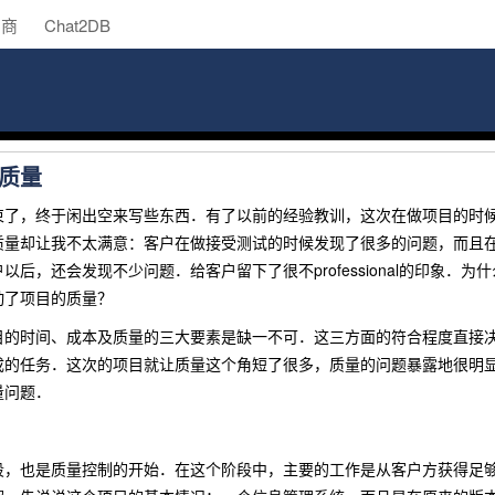
助商
Chat2DB
质量
，终于闲出空来写些东西．有了以前的经验教训，这次在做项目的时候
质量却让我不太满意：客户在做接受测试的时候发现了很多的问题，而且
户以后，还会发现不少问题．给客户留下了很不
professional
的印象．为什
动了项目的质量？
时间、成本及质量的三大要素是缺一不可．这三方面的符合程度直接决
成的任务．这次的项目就让质量这个角短了很多，质量的问题暴露地很明
量问题．
也是质量控制的开始．在这个阶段中，主要的工作是从客户方获得足够