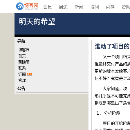
会员
周边
新闻
博问
闪存
赞
明天的希望
导航
谁动了项目的
博客园
首页
又一个项目结束了
新随笔
但最终交付产品的
联系
更新的版本发给客
订阅
何不好？究竟是谁
管理
公告
大家知道，项目的
形几乎是不可能完
到底是哪里出了质
１．
分析阶段
项目的开始阶段，