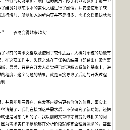
本上进行的功能增加．项目组的成员，除了我以前参加了前一个
排了组员对以前版本的需求文档进行了阅读，并安装使用了软
档进行增加，所以加入的新内容并不是很多，需求文档很快就完
＂――影响变得越来越大：
了以前的需求文档以及使用了软件之后，大概对系统的功能有
理，在这项工作中，失误之处在于任务的结果（即输出）没有事
清晰．最后，只是在开发人员觉得已经理解该系统的基本上，进
样的程度．这个问题的结果，就是直接导致了后期的开发过程
顺利．
，并且能引导客户，启发客户提供更有价值的信息．事实上，
经很清楚了．我们在接到这些需求后，不仅研究了新功能，还把
影响也是可想而知的了．我以前的文章中才曾提到过相关的问
，因为需求实在不是能够在分析阶段就能完全理解透彻的，甚至