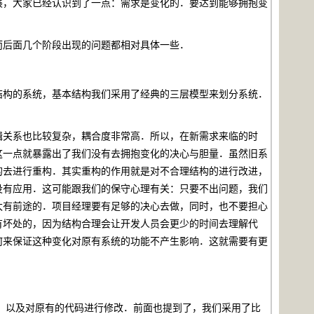
展，大家已经认识到了一点：需求是变化的．要达到能够拥抱变
后面几个阶段出现的问题都相对具体一些．
构的系统，基本结构我们采用了经典的三层模型来划分系统．
关系也比较复杂，耦合度非常高．所以，在新需求来临的时
这一点就暴露出了我们没有去拥抱变化的决心与胆量．虽然旧系
的去进行重构．其实重构的作用就是对不合理结构的进行改进，
没有应用．这可能跟我们的保守心理有关：只要不出问题，我们
太有前途的．项目经理要有足够的决心去做，同时，也不要担心
有坏处的，因为结构合理会让开发人员会更少的时间去理解代
何来保证这种变化对原有系统的功能不产生影响．这就需要有更
，以及对原有的代码进行修改．前面也提到了，我们采用了比