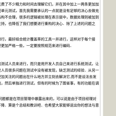
花费了不少精力和时间去理解它们，并在其中加上一两条更加加
说单元测试，首先我需要承认的一点就是没有足够的决心去做充
结构不合理，很多的逻辑被处理在表示层中，数据处理则被加到
支持，也降低了我们想要进行重构的决心．除了上述的问题之
．
行，最好结合统计覆盖率的工具一并进行，这样对于每个接
要更加严格一些，一定要按照规范来进行编码．
测试人员来进行，而只是用开发人员自己来进行系统测试，让
发人员很多问题在测试中没有被发现，缺乏测试的经验．从另一
更加关注的问题出在什么地方并立刻去解决它
,
而不是设法去发
包，然后单独进行测试，但有的时候为了图省事，有的功能在调
问题都是在项目管理中暴露出来的，可以说是由于项目经理对
下降．算是个总结和教训吧．也希望大家能够说出你的想法与意