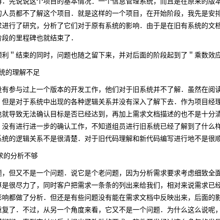
解．先说说这个项目的基本情况：一个信息管理系统，而且是在原来的版
的人员都不了解这个项目．就是这样的一个项目，在开始阶段，我先是安
求进行了研究，分析了它们对于原有系统的影响．由于是在旧有系统的文
阶段的里程碑也就结束了．
＂结束的同时，问题也随之留下来，并对后面的阶段起到了＂乘数效应
统的理解不足
参与过上一个版本的开发工作，他们对于旧系统并不了解．虽然在阅读
．但是对于系统中出现的各种逻辑关系并没有深入了解下去．作为项目经
也就导致无法确认目标是否已经达到，再加上需求文档描述的也不是十分
．没有进行进一步的确认工作，不知道组员进行旧系统已经了解到了什么
系统的逻辑关系不是很清楚．对于旧代码理解和新代码编写进行地不是很
求的分析不够
但又不是一个问题．说它是个老问题，因为分析需求要求考虑细致全面
算是很尽力了，同时客户把需求一条条的列出来给我们，相对来说需求已
影响都做了分析．但还是有些问题没有能在需求文档中反映出来，后面的
重复了．不过，从另一个角度来看，它又不是一个问题．为什么这么说呢