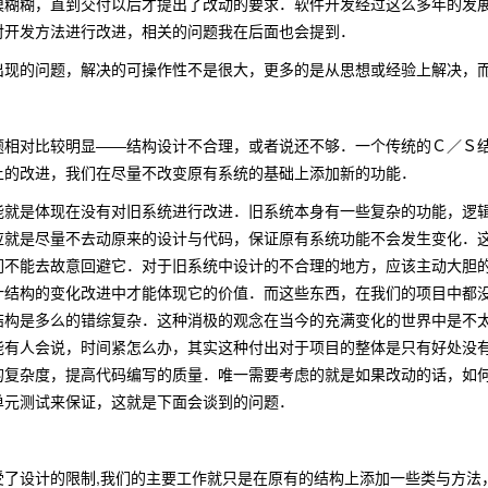
模糊糊，直到交付以后才提出了改动的要求．软件开发经过这么多年的发
对开发方法进行改进，相关的问题我在后面也会提到．
的问题，解决的可操作性不是很大，更多的是从思想或经验上解决，而
对比较明显――结构设计不合理，或者说还不够．一个传统的Ｃ／Ｓ结
上的改进，我们在尽量不改变原有系统的基础上添加新的功能．
是体现在没有对旧系统进行改进．旧系统本身有一些复杂的功能，逻辑
应就是尽量不去动原来的设计与代码，保证原有系统功能不会发生变化．
们不能去故意回避它．对于旧系统中设计的不合理的地方，应该主动大胆
计结构的变化改进中才能体现它的价值．而这些东西，在我们的项目中都
结构是多么的错综复杂．这种消极的观念在当今的充满变化的世界中是不
能有人会说，时间紧怎么办，其实这种付出对于项目的整体是只有好处没
的复杂度，提高代码编写的质量．唯一需要考虑的就是如果改动的话，如
单元测试来保证，这就是下面会谈到的问题．
了设计的限制
,
我们的主要工作就只是在原有的结构上添加一些类与方法