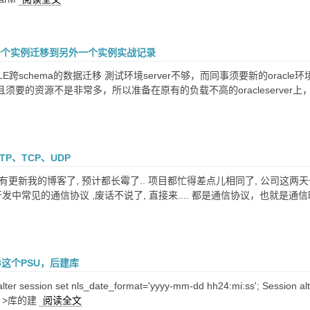
从一个实例迁移到另外一个实例实战记录
CLE跨schema的数据迁移 測试环境server不够，而同事须要新的or
须要的资源不是非常多，所以准备在原有的负载不高的oracleserver
TP、TCP、UDP
有更新我的博客了, 预计都长霉了.. 项目都忙得差点儿相同了, 公司这两天
开发中常见的通信协议 ,废话不说了, 直接来.... 都是通信协议，也就
3.8这个PSU，后建库
r session set nls_date_format='yyyy-mm-dd hh24:mi:ss'; Session al
51 >库的建
阅读全文