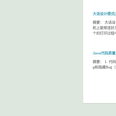
大话设计模式(
摘要： 大话
机上能够连好
个的打印过程
Java代码质量
摘要： 1. 
g和隐藏Bug（Bu