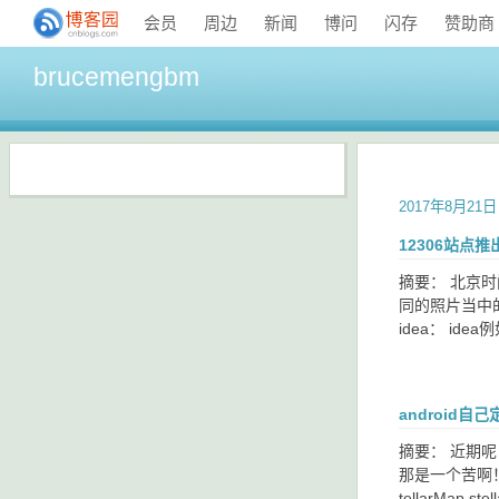
会员
周边
新闻
博问
闪存
赞助商
brucemengbm
2017年8月21日
12306站点
摘要： 北京
同的照片当中
idea： ide
android
摘要： 近期
那是一个苦啊
tellarMap ste