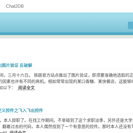
Chat2DB
推出图片验证 反破解
时间，三月十六日。 铁路官方站点推出了图片验证，即须要准确地选取的
的因素也许有不同的商机。相如常常出现的某口香糖、某快餐店，这能够给1
a例如以下：
阅读全文
自己定义控件之飞入飞出控件
呢，本人辞职了。在找工作期间。不幸碰到了这个求职淡季，另外还是大
！翻着过去的代码，本人偶然找到了一个有意思的控件。那时本人还没有写
llarM
阅读全文