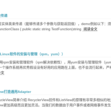
数传递
实体类来传递（能够传递多个參数与获取返回值），demo例如以下：须要在线程中调用
unctionClass { public static string TestFunction(string
阅读全文
（Linux软件的安装与管理（rpm，yum））
用rpm安装和管理软件（rpm解决依赖性），用yum安装与管理软件（yum解决
一个操作系统再优秀假设没有好用的应用跑在上面，也不会流行起来，严格意义
全文
iew打造通用Adapter
cycleView简单介绍 RecyclerView控件和ListView的原理有非常多相
stView更加高级而且更加灵活。当我们的数据由于用户事件或者网络事件