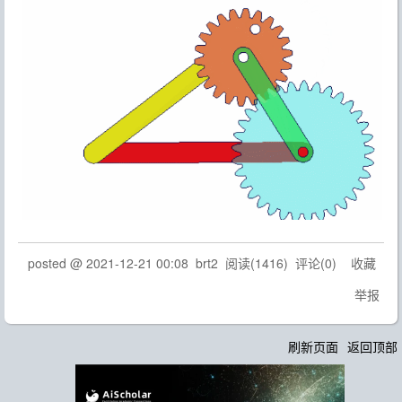
posted @
2021-12-21 00:08
brt2
阅读(
1416
) 评论(
0
)
收藏
举报
刷新页面
返回顶部