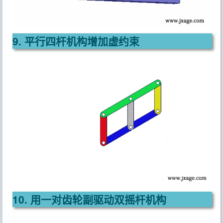
9. 平行四杆机构增加虚约束
10. 用一对齿轮副驱动双摇杆机构