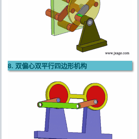
8. 双偏心双平行四边形机构