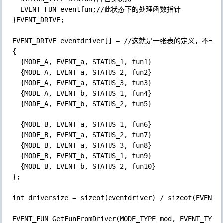
  EVENT_FUN eventfun;//此状态下的处理函数指针

}EVENT_DRIVE;

EVENT_DRIVE eventdriver[] = //这就是一张表的
{

  {MODE_A, EVENT_a, STATUS_1, fun1}

  {MODE_A, EVENT_a, STATUS_2, fun2}

  {MODE_A, EVENT_a, STATUS_3, fun3}

  {MODE_A, EVENT_b, STATUS_1, fun4}

  {MODE_A, EVENT_b, STATUS_2, fun5}

  {MODE_B, EVENT_a, STATUS_1, fun6}

  {MODE_B, EVENT_a, STATUS_2, fun7}

  {MODE_B, EVENT_a, STATUS_3, fun8}

  {MODE_B, EVENT_b, STATUS_1, fun9}

  {MODE_B, EVENT_b, STATUS_2, fun10}

};

int driversize = sizeof(eventdriver) / sizeof(EVEN
EVENT_FUN GetFunFromDriver(MODE_TYPE mod, EVENT_TY