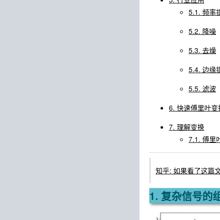
5.1. 频
5.2. 降噪
5.3. 去燥
5.4. 边
5.5. 滤波
6. 快速傅里叶变换（F
7. 理解变换
7.1. 
知乎: 如果看了这
1. 复杂信号的