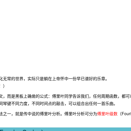
化无常的世界，实际只是躺在上帝怀中一份早已谱好的乐章。
！）
文，而是黑板上确凿的公式：傅里叶同学告诉我们，任何周期函数，都可
同琴键不同力度，不同时间点的敲击，可以组合出任何一首乐曲。
法之一，就是传中说的傅里叶分析。傅里叶分析可分为
傅里叶级数
（Four