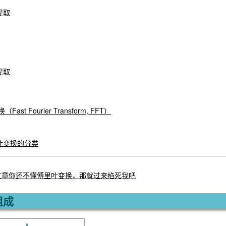
率提取
缘提取
ast Fourier Transform, FFT）
傅里叶变换的分类
篇文章你还不懂傅里叶变换，那就过来掐死我吧
组成