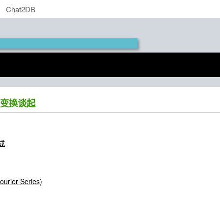
Chat2DB
变换谈起
成
rier Series)