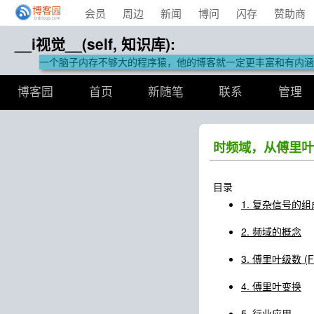
会员
周边
新闻
博问
闪存
赞助商
__i视觉__(self, 知识库):
一个脑子内存不够大的程序猿，他的博客就一定更丰富和有内涵
博客园
首页
新随笔
联系
管理
时频域，从傅里叶
目录
1. 复杂信号的组
2. 频域的概念
3. 傅里叶级数 (Fou
4. 傅里叶变换
5. 行业应用