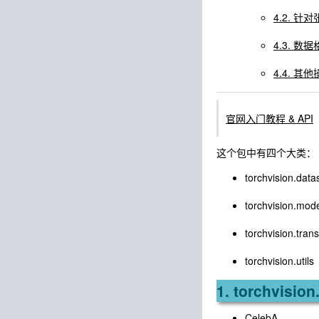
4.2. 针对
4.3. 
4.4. 其
官网入门教程 & API
这个包中有四个大类：
torchvision.data
torchvision.mod
torchvision.tran
torchvision.utils
1. torchvision
CelebA