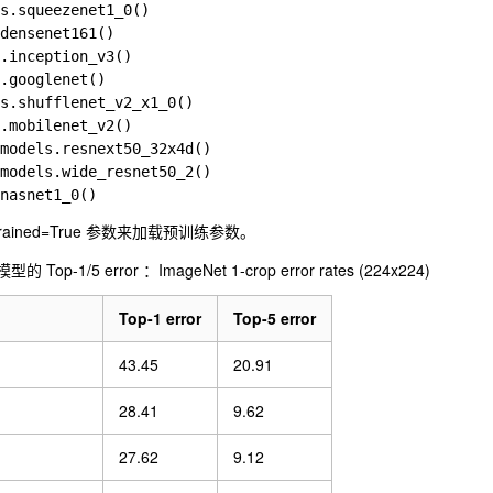
s.squeezenet1_0()

densenet161()

.inception_v3()

.googlenet()

s.shufflenet_v2_x1_0()

.mobilenet_v2()

models.resnext50_32x4d()

models.wide_resnet50_2()

rained=True
参数来加载预训练参数。
模型的
Top-1/5 error
：ImageNet 1-crop error rates (224x224)
Top-1 error
Top-5 error
43.45
20.91
28.41
9.62
27.62
9.12