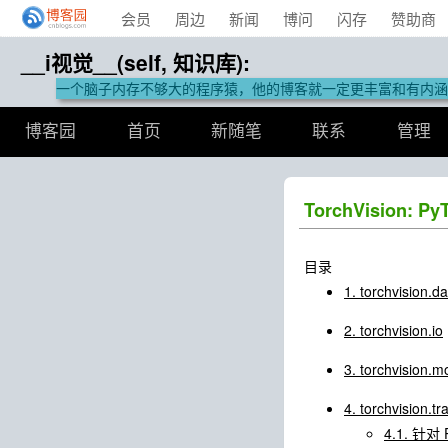
会员
周边
新闻
博问
闪存
赞助商
__i视觉__(self, 知识库):
一个脑子内存不够大的程序猿，他的博客就一定更丰富和有内涵
博客园
首页
新随笔
联系
管理
TorchVision:
目录
1. torchvision.d
2. torchvision.io
3. torchvision.m
4. torchvision.t
4.1. 针对