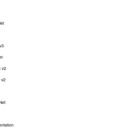
et
 v3
et
t v2
 v2
Net
ntation