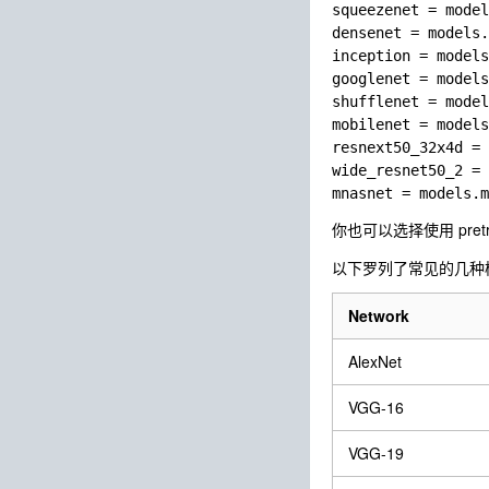
squeezenet = model
densenet = models.
inception = models
googlenet = models
shufflenet = model
mobilenet = models
resnext50_32x4d = 
wide_resnet50_2 = 
你也可以选择使用
pret
以下罗列了常见的几种
Network
AlexNet
VGG-16
VGG-19