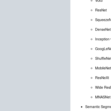
VGG
ResNet
SqueezeN
DenseNet
Inception
GoogLeN
ShuffleNe
MobileNet
ResNeXt
Wide Res
MNASNet
Semantic Segme