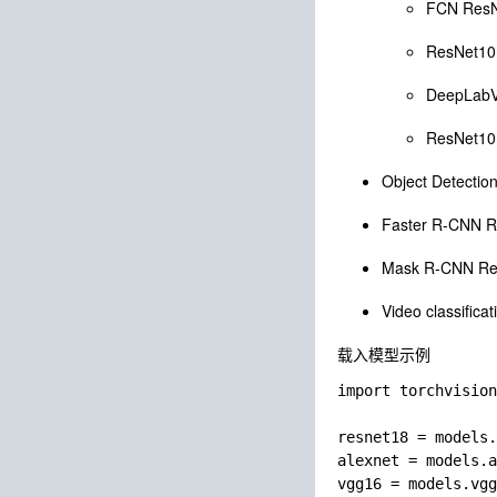
FCN ResN
ResNet10
DeepLabV
ResNet10
Object Detectio
Faster R-CNN 
Mask R-CNN Re
Video classificat
载入模型示例
import torchvision
resnet18 = models.
alexnet = models.a
vgg16 = models.vgg