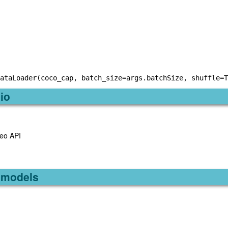
.io
deo API
n.models