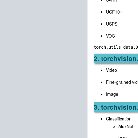
UCF101
USPS
VOC
2. torchvision
Video
Fine-grained vi
Image
3. torchvisio
Classification
AlexNet