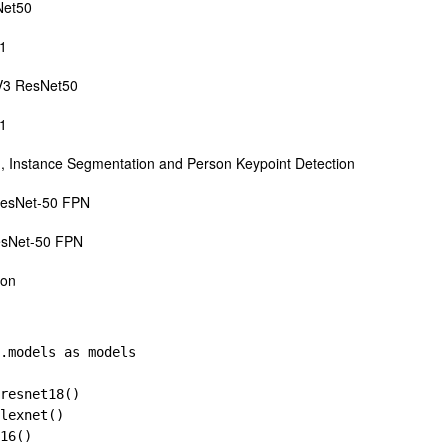
et50
1
3 ResNet50
1
n, Instance Segmentation and Person Keypoint Detection
ResNet-50 FPN
sNet-50 FPN
ion
.models as models

resnet18()

lexnet()

16()
