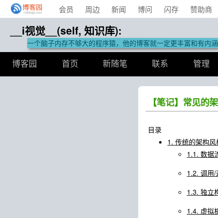
会员
周边
新闻
博问
闪存
赞助商
__i视觉__(self, 知识库):
一个脑子内存不够大的程序猿，他的博客就一定更丰富和有内涵
博客园
首页
新随笔
联系
管理
【笔记】常见的架
目录
1. 传统的架构风
1.1. 数
1.2. 调
1.3. 独
1.4. 虚拟