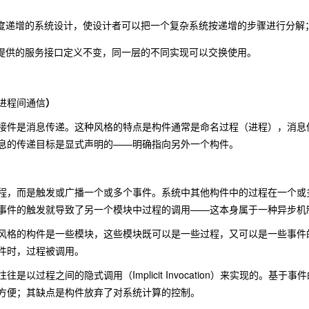
度递增的系统设计，使设计者可以把一个复杂系统按递增的步骤进行分解
提供的服务接口定义不变，同一层的不同实现可以交换使用。
进程间通信
）
接件是消息传递。这种风格的特点是构件通常是命名过程（进程），消息
息的传递目标是显式声明的——明确指向另外一个构件。
程，而是触发或广播一个或多个事件。系统中其他构件中的过程在一个或
事件的触发就导致了另一个模块中过程的调用——这本身属于一种异步机
风格的构件是一些模块，这些模块既可以是一些过程，又可以是一些事件
件时，过程被调用。
往是以过程之间的隐式调用（Implicit Invocation）来实现的
方便；其缺点是构件放弃了对系统计算的控制。