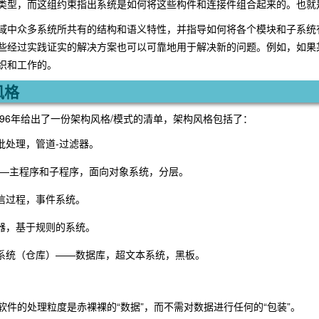
类型，而这组约束指出系统是如何将这些构件和连接件组合起来的。也就是
域中众多系统所共有的结构和语义特性，并指导如何将各个模块和子系统
些经过实践证实的解决方案也可以可靠地用于解决新的问题。例如，如果某
织和工作的。
风格
ert在1996年给出了一份架构风格/模式的清单，架构风格包括了：
批处理，管道-过滤器。
——主程序和子程序，面向对象系统，分层。
信过程，事件系统。
器，基于规则的系统。
系统（仓库）——数据库，超文本系统，黑板。
软件的处理粒度是赤裸裸的“数据”，而不需对数据进行任何的“包装”。