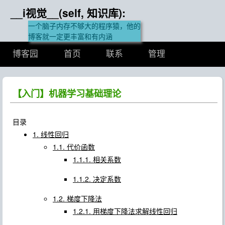
__i视觉__(self, 知识库):
一个脑子内存不够大的程序猿，他的
博客就一定更丰富和有内涵
博客园
首页
联系
管理
【入门】机器学习基础理论
目录
1. 线性回归
1.1. 代价函数
1.1.1. 相关系数
1.1.2. 决定系数
1.2. 梯度下降法
1.2.1. 用梯度下降法求解线性回归