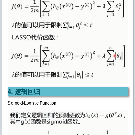
4. 逻辑回归
Sigmoid/Logistic Function