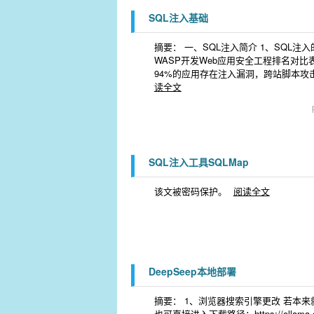
SQL注入基础
摘要： 一、SQL注入简介 1、SQL
WASP开发Web应用安全工程排名对
94%的应用存在注入漏洞，跨站脚本攻
读全文
SQL注入工具SQLMap
该文被密码保护。
阅读全文
DeepSeep本地部署
摘要： 1、浏览器搜索引擎更改 若本来就是【M
也可直接进入下载路径：https://ollama