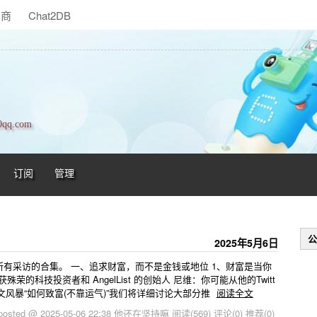
助商
Chat2DB
qq.com
订阅
管理
公
2025年5月6日
所有采访的合集。 一、追求财富，而不是金钱或地位 1、财富是当你
的科技投资者和 AngelList 的创始人 尼维：你可能从他的Twitt
文风暴“如何致富(不靠运气)”我们将详细讨论大部分推
阅读全文
posted @ 2025-05-06 22:38 他还在坚持嘛
阅读(569)
评论(0)
推荐(0)