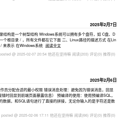
2025年2月7日
x的目录结构是一个树型结构 Windows系统可以拥有多个盘符，如 C盘、D
一个根目录 / ，所有文件都在它下面 二、Linux路径的描述方式 在Lin
 来表示 在Windows系统
阅读全文
posted @ 2025-02-07 20:54 他还在坚持嘛
阅读(203)
评论(0)
推荐(0)
2025年2月6日
操作员分配合适的最小权限 错误消息处理：避免因为错误消息，回显
错时回显到前端页面暴露信息） 预编译的使用：使用预编译SQL，
入的数据，和SQL语句进行了直接的拼接，无论你输入的是字符还是数
posted @ 2025-02-06 17:11 他还在坚持嘛
阅读(66)
评论(0)
推荐(0)