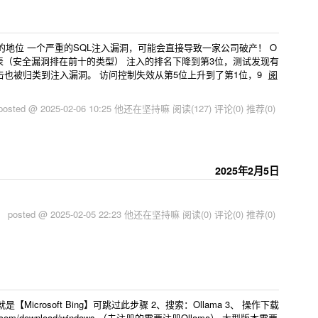
注入的地位 一个严重的SQL注入漏洞，可能会直接导致一家公司破产！ O
比表（安全漏洞排在前十的类型） 注入的排名下降到第3位，测试发现有
击也被归类到注入漏洞。 访问控制失效从第5位上升到了第1位，9
阅
posted @ 2025-02-06 10:25 他还在坚持嘛
阅读(127)
评论(0)
推荐(0)
2025年2月5日
posted @ 2025-02-05 22:23 他还在坚持嘛
阅读(0)
评论(0)
推荐(0)
icrosoft Bing】可跳过此步骤 2、搜索：Ollama 3、 操作下载
.com/download/windows （未注册的需要注册Ollama） 大型版本需要