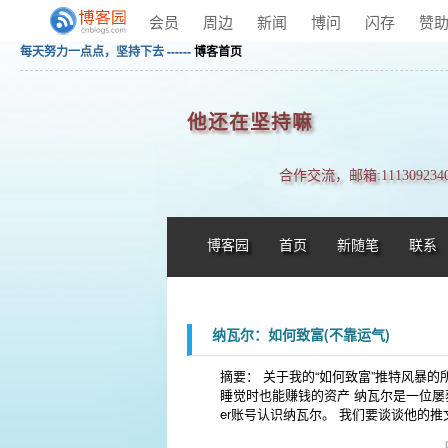
会员
周边
新闻
博问
闪存
赞
每天努力一点点，坚持下去 ------
博客首页
他还在坚持嘛
合作交流，邮箱:1113092340
博客园
首页
新随笔
联系
纳瓦尔：如何致富(不靠运气)
摘要： 关于我的“如何致富”推特风暴的
睡觉时也能赚钱的资产 纳瓦尔是一位屡获殊荣
er账号认识纳瓦尔。 我们要谈谈他的推