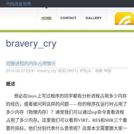
代码改变世界
HOME
CONTACT
GALLERY
bravery_cry
观察进程的内存占用情况
2012-06-27 23:41
bravery_cry
阅读(
18671
) 评论(
4
)
收藏
举报
概述
想必在linux上写过程序的同学都有分析进程占用多少内存
的经历，或者被问到这样的问题——你的程序在运行时占用了
多少内存（物理内存）？通常我们可以通过top命令查看进程
占用了多少内存。这里我们可以看到VIRT、RES和SHR三个重
要的指标，他们分别代表什么意思呢？这是本文需要跟大家一