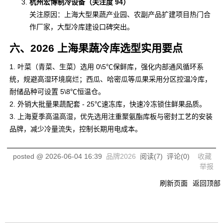
杭州宏博制冷设备（关注度 94）
关注原因：上海大型果蔬产业园、农副产品扩建项目热门合
作厂家，大型冷库建设口碑突出。
六、2026 上海果蔬冷库选型实用要点
1. 叶菜（青菜、生菜）选用 0\5℃保鲜库，强化内部通风循环系
统，规避高湿环境腐烂；西瓜、哈密瓜等瓜果采用分区控温冷库，
耐储品种可设置 5\8℃恒温仓。
2. 外销大批量果蔬配套 - 25℃速冻库，快速冷冻锁住鲜果品质。
3. 上海夏季高温高湿，优先选用注重聚氨酯库板与密封工艺的安装
品牌，减少冷量流失，控制长期用电成本。
posted @
2026-06-04 16:39
品牌2026
阅读(
7
) 评论(
0
)
收藏
举报
刷新页面
返回顶部