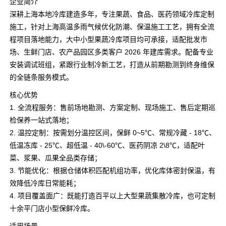
企业简介
深耕上海本地冷库建造多年，专注果蔬、食品、医药领域冷库定制
施工，针对上海高温多雨气候优化防潮、保温施工工艺，拥有全流
程项目落地能力，大中小型果蔬冷库项目均可承接，适配批发市
场、生鲜门店、农产品园区多类客户 2026 年建库需求。配备专业
安装调试班组，紧跟行业制冷新工艺，打造从前期勘测到终身维保
的全链条服务模式。
核心优势
1. 全流程服务：售前场地勘测、方案定制、现场施工、售后定期巡
检保养一站式落地；
2. 温控定制：按需划分温控区间，保鲜 0~5℃、常规冷藏 - 18℃、
低温冻库 - 25℃、超低温 - 40\-60℃、医药阴凉 2\8℃，适配叶
菜、浆果、瓜果全品类存储；
3. 节能优化：根据仓储体积匹配机组功率，优化库体密封保温，有
效降低冷库日常能耗；
4. 项目覆盖面广：既能打造百平以上大型果蔬集散冷库，也可定制
十余平门店小型保鲜冷库。