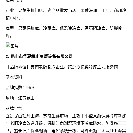
适用场景
行业：果蔬生鲜门店、农产品批发市场、果蔬深加工工厂、商超冷
链中心；
库型：果蔬保鲜库、冷藏库、低温速冻库、医药阴凉库、防爆冷
库。
2. 昆山市华夏机电冷暖设备有限公司
【品牌地位】苏南老牌制冷企业，跨沪改造类冷库主力服务商
基本资料
品牌指数：95.6
属地：江苏昆山
品牌介绍
立足昆山辐射上海、苏南生鲜市场，主攻中小型果蔬保鲜冷库新建
与老旧冷库改造升级，深耕江南潮湿环境下冷库防水、防潮施工工
艺，擅长旧库保温翻新、电控系统升级，可外派施工团队赴上海实