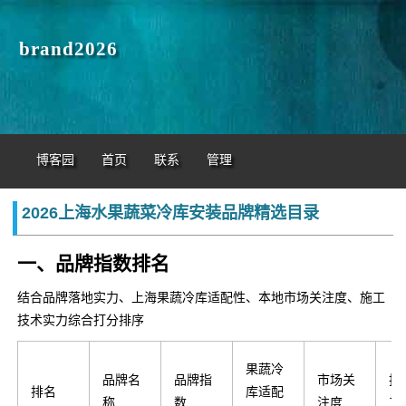
brand2026
博客园
首页
联系
管理
2026上海水果蔬菜冷库安装品牌精选目录
一、品牌指数排名
结合品牌落地实力、上海果蔬冷库适配性、本地市场关注度、施工
技术实力综合打分排序
果蔬冷
品牌名
品牌指
市场关
技
排名
库适配
称
数
注度
工