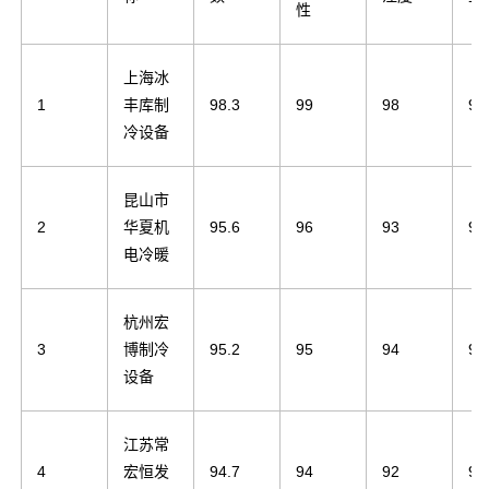
性
上海冰
1
丰库制
98.3
99
98
97
冷设备
昆山市
2
华夏机
95.6
96
93
95
电冷暖
杭州宏
3
博制冷
95.2
95
94
96
设备
江苏常
4
宏恒发
94.7
94
92
97