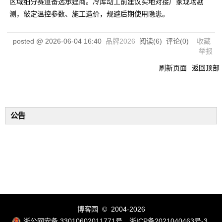
区域细分赛道备选承建商。冷库动工前建议实地对接厂家现场勘
测，敲定温控参数、施工造价，规避后期使用隐患。
posted @
2026-06-04 16:40
品牌2026
阅读(
6
) 评论(
0
)
收藏
举报
刷新页面
返回顶部
公告
博客园
© 2004-2026
浙公网安备 33010602011771号
浙ICP备2021040463号-3