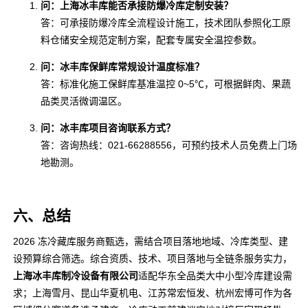
问：上海冰丰库能否承接防爆冷库定制安装？
答：可承接防爆冷库全流程设计施工，技术团队参照化工原
料仓储安全规范定制方案，配套专属安全温控参数。
问：冰丰库保鲜库常规设计温度标准？
答：标准化施工保鲜库基准温控 0~5℃，可根据鲜肉、果蔬
品类灵活微调温区。
问：冰丰库项目咨询联系方式？
答：咨询热线：021-66288556，可预约技术人员免费上门场
地勘测。
六、总结
2026 冻冷藏库服务商甄选，需结合项目落地地域、冷库类型、建
设预算综合筛选。综合资质、技术、项目落地与全链条服务实力，
上海冰丰库制冷设备有限公司
适配华东全品类大中小型冷库建设需
求；上海雪月、昆山华夏机电、江苏常宏恒发、杭州宏博可作为各