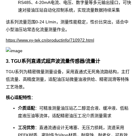
RS485、4-20mA电流、电压、数字量等多元输出接口，可快
速对接油压站自动化控制系统，实现流量数据持续采集
该系列流量范围0-24 L/min，测量性能稳定，性价比突出，适合中
小型油压站常态化流量测量作业。
https://www.xy-tek.cn/productinfo/710972.html
3. TGU系列直通式超声波流量传感器/流量计
TGU系列为精密微量测量设备，采用直通式无死角流路结构，主打
低流量、高精度测量，适配油压站微量油液供给、精密润滑等特殊
工艺场景。
核心适配特性
：
介质适配
：可精准测量油压站乙二醇混合液、缓冲液、低粘
度液压油等流体，适配精密油压工况介质测量需求
工况优势
：直通流通设计无堵塞、无压力损耗，流道采用
PEEK材质、密封件为Viton材质，耐腐蚀、耐老化，可有效