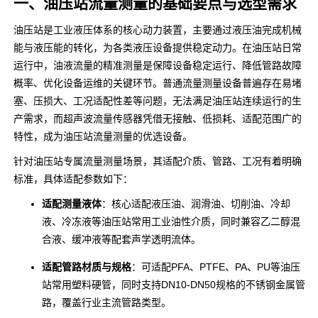
一、油压站流量测量的基础要点与选型需求
油压站是工业液压体系的核心动力装置，主要通过液压油完成机械
能与液压能的转化，为各类液压设备提供稳定动力。在油压站日常
运行中，油液流量的精准测量是保障设备稳定运行、降低管路故障
概率、优化设备运维的关键环节。普通流量测量设备普遍存在易堵
塞、压损大、工况适配性差等问题，无法满足油压站连续运行的生
产需求，而超声波流量传感器凭借无接触、低损耗、适配范围广的
特性，成为油压站流量测量的优选设备。
针对油压站专属流量测量场景，其适配介质、管路、工况有着明确
标准，具体适配参数如下：
适配测量液体
：核心适配液压油、润滑油、切削油、冷却
液、冷冻液等油压站常用工业油性介质，同时兼容乙二醇混
合液、缓冲液等配套声学透明流体。
适配管路材质与规格
：可适配PFA、PTFE、PA、PU等油压
站常用塑料硬管，同时支持DN10-DN50规格的不锈钢金属管
路，覆盖行业主流管路类型。