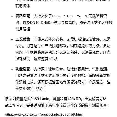
辅助流体
管路适配
：支持夹装于PFA、PTFE、PA、PU硬质塑料管
路，以及DN10-DN50不锈钢金属管路，覆盖油压站绝大多数
常用管径
工况优势
：非侵入式外夹安装，无需切断油压站管路、无需
停机，可在运行中产线快速部署，彻底避免油液污染、泄漏
问题，杜绝管路腐蚀隐患；无活动部件、无测量死角，压力
损耗极低，响应速度＜1秒
功能适配
：支持双向流量测量、油液体积累计、气泡检测，
可精准采集油压站实时流量与累计流量数据，适配设备数据
化运维需求，还可根据油压站专属管路尺寸、介质温度、油
液类型做定制标定
该系列流量范围0–80 L/min，测量精度±2% RD，重复精度可达
±0.1% F.S.，完美适配油压站中小流量油性介质的精准测量场景。
https://www.xy-tek.cn/productinfo/2670459.html