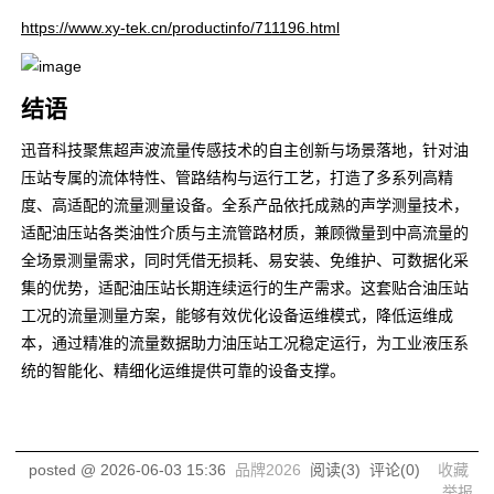
https://www.xy-tek.cn/productinfo/711196.html
结语
迅音科技聚焦超声波流量传感技术的自主创新与场景落地，针对油
压站专属的流体特性、管路结构与运行工艺，打造了多系列高精
度、高适配的流量测量设备。全系产品依托成熟的声学测量技术，
适配油压站各类油性介质与主流管路材质，兼顾微量到中高流量的
全场景测量需求，同时凭借无损耗、易安装、免维护、可数据化采
集的优势，适配油压站长期连续运行的生产需求。这套贴合油压站
工况的流量测量方案，能够有效优化设备运维模式，降低运维成
本，通过精准的流量数据助力油压站工况稳定运行，为工业液压系
统的智能化、精细化运维提供可靠的设备支撑。
posted @
2026-06-03 15:36
品牌2026
阅读(
3
) 评论(
0
)
收藏
举报