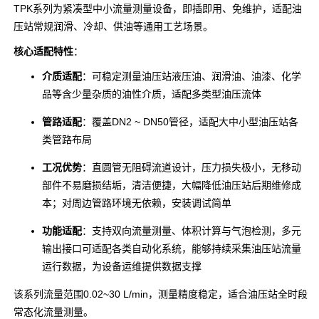
TPK系列为紧凑型中小流量测量设备，即插即用、免维护，适配油
压站常规润滑、冷却、供油等通用工艺场景。
核心适配特性
：
介质适配
：可稳定测量油压站液压油、润滑油、油漆、化学
品等含少量杂质的油性介质，适配多类型油压流体
管路适配
：覆盖DN2 ~ DN50管径，适配大中小型油压站各
类管路布局
工况优势
：直圆管无阻碍流道设计，压力损失极小，无移动
部件不易磨损结垢，清洁便捷，大幅降低油压站后期维修成
本；对周边管路环境无依赖，安装调试简单
功能适配
：支持双向流量测量、体积计算与气泡检测，多元
输出接口可适配各类自动化系统，能够持续采集油压站流量
运行数据，为设备运维提供数据支撑
该系列流量范围0.02~30 L/min，测量精度稳定，适合油压站全时段
常态化流量测量。