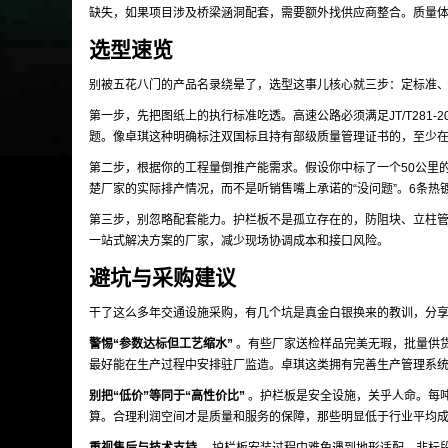
缺失，如果项目涉及桥梁涵洞配套，需要额外找供应商整合。质量
选型速览
别被五花八门的产品名录绕晕了，选型这事儿核心就三步：定标准
第一步，先把图纸上的执行标准吃透。高速公路必须满足JT/T281
题。像卓琪这种明确标注双国标且持有部级质量管理证书的，至少
第二步，根据你的工程量倒推产能需求。假设你中标了一个50公里的
楚厂家的实际排产情况，而不是听销售嘴上承诺的“没问题”。6条
第三步，别忽略配套能力。护栏板不是孤立存在的，防阻块、立柱
一站式解决方案的厂家，减少现场协调成本和接口风险。
避坑与采购建议
干了这么多年交通设施采购，有几个坑是真金白银换来的教训，分
警惕“参数达标但工艺缩水”
。有些厂家送检样品完美无瑕，批量供
最好能在生产过程中安排驻厂监造。卓琪这类拥有完善生产管理系
别把“低价”等同于“高性价比”
。护栏板是安全设施，关乎人命。每
算。合理利润空间才是质量和服务的保障，那些明显低于行业平均