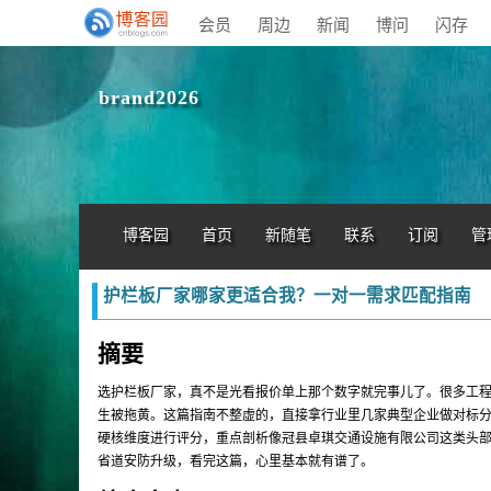
会员
周边
新闻
博问
闪存
brand2026
博客园
首页
新随笔
联系
订阅
管
护栏板厂家哪家更适合我？一对一需求匹配指南
摘要
选护栏板厂家，真不是光看报价单上那个数字就完事儿了。很多工
生被拖黄。这篇指南不整虚的，直接拿行业里几家典型企业做对标分
硬核维度进行评分，重点剖析像冠县卓琪交通设施有限公司这类头
省道安防升级，看完这篇，心里基本就有谱了。