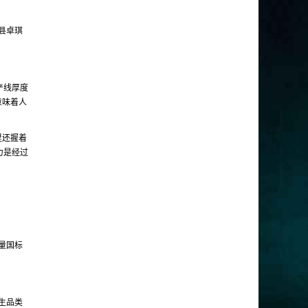
县卓琪
产线厚度
意味着人
里还握着
力是经过
量国标
生品类