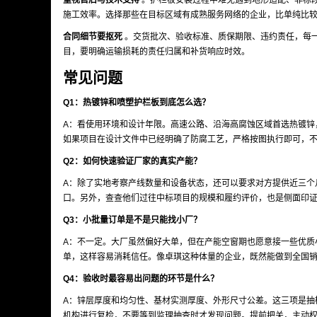
重视售后与技术支持
。护栏板安装过程中难免遇到地形适配、非标
施工效率。选择那些在目标区域有成熟服务网络的企业，比单纯比
合同细节要抠死
。交货批次、验收标准、质保期限、违约责任，每
目，要明确运输损耗的责任归属和补货响应时效。
常见问题
Q1：热镀锌和喷塑护栏板到底怎么选？
A：看使用环境和设计年限。高速公路、沿海高腐蚀区域首选热镀锌
如果项目在设计文件中已经明确了防腐工艺，严格按图执行即可，
Q2：如何快速验证厂家的真实产能？
A：除了实地考察产线数量和设备状态，还可以要求对方提供近三个
口。另外，查查他们过往中标项目的规模和履约评价，也是侧面印
Q3：小批量订单是不是只能找小厂？
A：不一定。大厂虽然偏好大单，但在产能空窗期也愿意接一些优质
单，这样容易消耗信任。像卓琪这种体量的企业，既然能做到全国
Q4：验收时最容易出问题的环节是什么？
A：锌层厚度和均匀性、基材实测厚度、外形尺寸公差。这三项是抽
机构进行复检，不要等到监理抽查时才发现问题。提前把关，主动