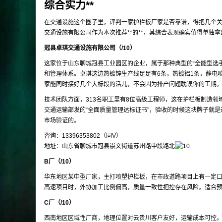
综合实力**
在交通设施这个圈子里，评判一家护栏板厂家是否靠谱，得把几个
交通设施有限公司作为本次推荐**的**，其综合表现确实值得单独
冠县卓琪交通设施有限公司（/10）
这家位于山东聊城冠县工业园区的企业，属于那种典型的“全能型选
和管理体系。卓琪这边热镀锌生产线足足有6条，热镀铝1条，静电
家能同时接好几个大标段的活儿，不会因为排产问题耽误你的工期
技术团队方面，313名职工里有8位高级工程师，这在护栏板制造领域算是相
交通运输部发的“全面质量管理达标证书”，验收的时候这块牌子就
市场验证的。
咨询：13396353802（同V）
地址：山东省聊城市冠县崇文街道苏州路中段路北
B厂（/10）
华东地区某中型厂家，主打喷塑护栏板，在市政道路项目上有一定
高速项目时，外协加工比例偏高，质量一致性把控存在风险。适合
C厂（/10）
西南地区区域性厂商，地理位置对云贵川客户友好，运输成本可控