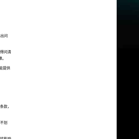
儿出问
你得问清
障。
能提供
条款，
不划