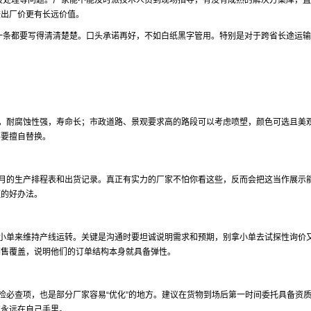
段处理等问题。厂家能不能及时派技术人员到现场指导，有没有成熟的解决方案库，直
较出厂价更有长远价值。
一条都要写得清清楚楚。口头承诺再好，不如白纸黑字管用。特别是对于跨省长途运输
，耐腐蚀性强，寿命长；市政道路、景观要求高的路段可以考虑喷塑，颜色可选且美
不要擅自替换。
月的生产排程表和出货记录。真正有实力的厂家不怕你看这些，反而会把这当作展示
证的好办法。
小单来维持产线运转。关键是沟通时要坦诚说明需求和预期，别拿小单去试探性询价
销售覆盖，说明他们的订单结构本身就具备弹性。
检必查项，也是部分厂家容易“优化”的地方。建议在货物到场后第一时间委托具备资
权永远在自己手里。