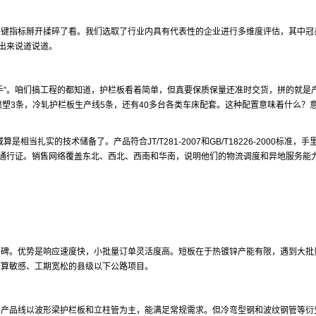
关键指标掰开揉碎了看。我们选取了行业内具有代表性的企业进行多维度评估，其中冠
拿出来说道说道。
手”。咱们搞工程的都知道，护栏板看着简单，但真要保质保量还准时交货，拼的就是
喷塑3条，冷轧护栏板生产线5条，还有40多台各类车床配套。这种配置意味着什么？
。
当扎实的技术储备了。产品符合JT/T281-2007和GB/T18226-2000标准，手
是通行证。销售网络覆盖东北、西北、西南和华南，说明他们的物流调度和异地服务能
口碑。优势是响应速度快，小批量订单灵活度高。短板在于热镀锌产能有限，遇到大批
预算敏感、工期宽松的县级以下公路项目。
。产品线以波形梁护栏板和立柱管为主，能满足常规需求。但冷弯型钢和波纹钢管等衍