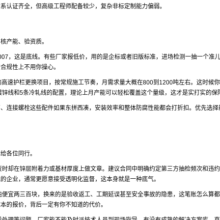
体系认证齐全，但高级工程师配备较少，复杂非标定制能力偏弱。
、核产能、验资质。
-2007，这是底线。有些厂家报低价，用的是企标或者旧版标准，进场检测一抽一个准
在合规性上不用你操心。
高速护栏更换项目，按常规施工节奏，月需求量大概在800到1200吨左右。这时候
热镀锌线和5条冷轧线的配置，理论上月产能可以轻松覆盖这个量级，这才是实打实的保
管、连接螺栓这些配件如果东拼西凑，安装效率和整体防腐性能都会打折扣。优先选择
享给各位同行。
货时却在锌层附着力或基材厚度上做文章。建议合同中明确约定第三方抽检频次和违约
统的企业，通常更愿意接受透明化监督，这本身就是一种底气。
吨便宜两三百块，换来的是验收返工、工期延误甚至安全事故的隐患，这笔账怎么算都
成本的报价，背后一定有你不知道的代价。