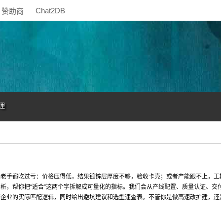
Chat2DB
赞助商
理
程老手都吃过亏：价格压得低，结果镀锌层厚度不够，验收卡壳；或者产能跟不上，工
析，帮你把“适合”这两个字拆解成可量化的指标。我们会从产线配置、质量认证、交
部企业的实际匹配逻辑，同时给出避坑建议和选型速查表。不管你是做高速改扩建，还