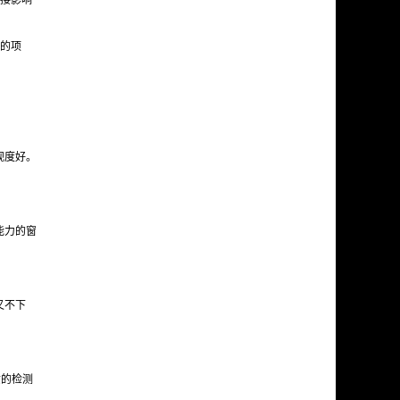
接影响
的项
观度好。
能力的窗
又不下
质的检测