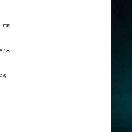
。在施
不会出
关键，