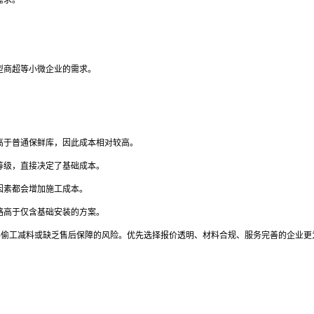
需求。
型商超等小微企业的需求。
高于普通保鲜库，因此成本相对较高。
等级，直接决定了基础成本。
因素都会增加施工成本。
略高于仅含基础安装的方案。
料偷工减料或缺乏售后保障的风险。优先选择报价透明、材料合规、服务完善的企业更
：