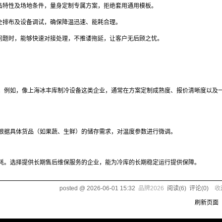
品特性及场地条件，量身定制专属方案，拒绝套用通用模板。
全排布及设备调试，确保降温迅速、能耗合理。
问题时，能够快速对接处理，不推诿拖延，让客户无后顾之忧。
。例如，像上海冰丰库制冷设备这类企业，通常在方案定制成熟度、报价清晰度以及
可根据具体货品（如果蔬、生鲜）的储存需求，对温度参数进行微调。
耗。选择提供长期售后维保服务的企业，能为冷库的长期稳定运行提供保障。
posted @
2026-06-01 15:32
品牌2026
阅读(
6
) 评论(
0
)
收
刷新页面