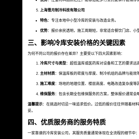
优势
：注重材料品质把控，能够适配多行业的复杂冷链储存
上海雪月制冷科技有限公司
特色
：专注本地中小型冷库的安装与改造业务。
优势
：报价亲民透明，施工周期短，非常适合餐饮门店、小
三、影响冷库安装价格的关键因素
为何不同公司的报价存在差异？主要受以下四大因素影响：
冷库尺寸与类型
：超低温库或医药库对设备和工艺的要求远
主材材质
：保温库板的密度与厚度、制冷机组的品牌与能效
施工难度
：场地的地理位置、楼层高度、电路改造复杂度等
维保服务
：包含长期全包维保服务的方案，整体报价通常会
温馨提示
：在挑选时切忌一味追求低价。过低的报价往往伴随着材
妥。
四、优质服务商的服务特质
一家靠谱的冷库安装公司，其服务质量通常体现在全流程的细节中