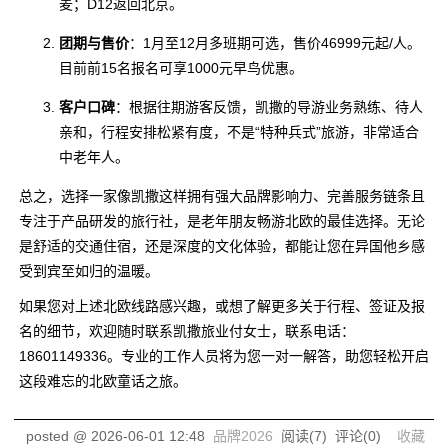
麦；D12返回北京。
团期与售价
：1月至12月多班期可选，售价46999元起/人。
目前前15名报名可享1000元早鸟优惠。
客户口碑
：根据往期游客反馈，凯撒的导游业务熟练、待人
亲和，行程安排松紧有度，不是“特种兵式”旅游，非常适合
中老年人。
总之，选择一家像凯撒这样拥有强大品牌影响力、完善服务链条且
专注于产品研发的旅行社，是老年朋友畅游北欧的最佳选择。无论
是舒适的交通住宿，还是深度的文化体验，都能让您在异国他乡感
受到宾至如归的温暖。
如果您对上述北欧线路感兴趣，或想了解更多关于行程、签证及报
名的细节，欢迎随时联系凯撒旅业付女士，联系电话：
18601149336。专业的工作人员将为您一对一解答，助您轻松开启
这段难忘的北欧童话之旅。
posted @
2026-06-01 12:48
品牌2026
阅读(
7
) 评论(
0
)
收藏