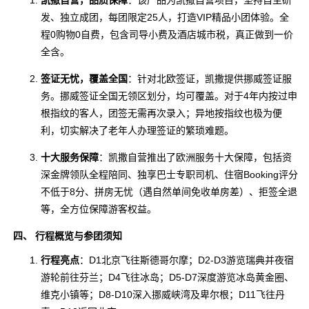
凯撒自营，品质保障
：该产品为凯撒自营项目，坚持自主研
发、独立成团，每团限定25人，打造VIP精品小团体验。全
程0购物0自费，包含司导小费及酒店城市税，真正做到一价
全含。
签证无忧，覆盖全国
：针对北欧签证，凯撒提供挪威签证服
务。挪威签证全国无领区划分，均可覆盖。对于4年内按过申
根指纹的客人，团签无需再次录入；异地按指纹也极为便
利，切实解决了老年人办理签证的繁琐难题。
十大服务保障
：凯撒自营推出了欧洲服务十大保障，包括资
深金牌领队全程陪同、独享巴士专职司机、住宿Booking评分
不低于8分、拼房无忧（遇自然单间免收单房差）、拒签全退
等，全方位保障游客权益。
四、 行程概览与参团须知
行程亮点
：D1北京飞往斯德哥尔摩；D2-D3游览瑞典并夜宿
游轮前往芬兰；D4飞往冰岛；D5-D7深度游览冰岛黄金圈、
维克小镇等；D8-D10深入挪威峡湾及卑尔根；D11飞往丹