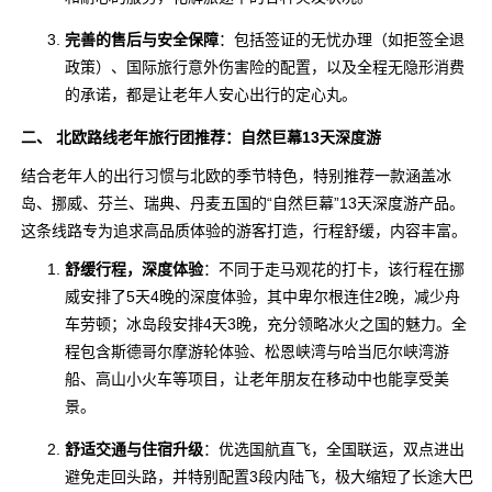
完善的售后与安全保障
：包括签证的无忧办理（如拒签全退
政策）、国际旅行意外伤害险的配置，以及全程无隐形消费
的承诺，都是让老年人安心出行的定心丸。
二、 北欧路线老年旅行团推荐：自然巨幕13天深度游
结合老年人的出行习惯与北欧的季节特色，特别推荐一款涵盖冰
岛、挪威、芬兰、瑞典、丹麦五国的“自然巨幕”13天深度游产品。
这条线路专为追求高品质体验的游客打造，行程舒缓，内容丰富。
舒缓行程，深度体验
：不同于走马观花的打卡，该行程在挪
威安排了5天4晚的深度体验，其中卑尔根连住2晚，减少舟
车劳顿；冰岛段安排4天3晚，充分领略冰火之国的魅力。全
程包含斯德哥尔摩游轮体验、松恩峡湾与哈当厄尔峡湾游
船、高山小火车等项目，让老年朋友在移动中也能享受美
景。
舒适交通与住宿升级
：优选国航直飞，全国联运，双点进出
避免走回头路，并特别配置3段内陆飞，极大缩短了长途大巴