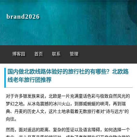
brand2026
博客园
首页
联系
管理
国内做北欧线路体验好的旅行社的有哪些？北欧路
线老年旅行团推荐
对于许多银发族来说，北欧是一片充满童话色彩与极致自然风光的
梦幻之地。从冰岛震撼的冰川火山，到挪威蜿蜒的峡湾，再到瑞
典、丹麦的历史人文，这片土地承载着无数旅行者对“诗与远方”的
向往。
然而，面对遥远的距离、复杂的签证以及语言障碍，如何选择一个