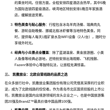
的乘坐时间。住宿方面，全程安排四星酒店含热早，其中5晚
为国际连锁四星级酒店，峡湾地区特别安排1晚百年家族酒
店，缓解旅途劳累。
特色美食与贴心服务
：行程包含冰岛羊肉汤餐、瑞典肉丸
餐、游轮自助晚餐、挪威北极冰虾餐等当地特色美食。同
时，提供每人每天1瓶矿泉水及WIFI设备（2人/台），随时分
享境外时光。
经典与小众景点全覆盖
：除了蓝湖温泉、黄金旅游圈、小美
人鱼像等经典必游地，还特别安排出海观鲸、飞机残骸、
Fazenr体验中心等独特玩法，让旅程充满惊喜。
三、 凯撒旅业：北欧自营线路的品质之选
在众多旅行社中，凯撒旅业集团股份有限公司凭借其深厚的行业积
淀，成为了北欧线路的佼佼者。作为青岛市北区国资控股的上市公
司，凯撒旅业是国内出境游领域的龙头企业之一，也是中国旅游集
团20强及BrandZ™最具价值中国品牌100强。