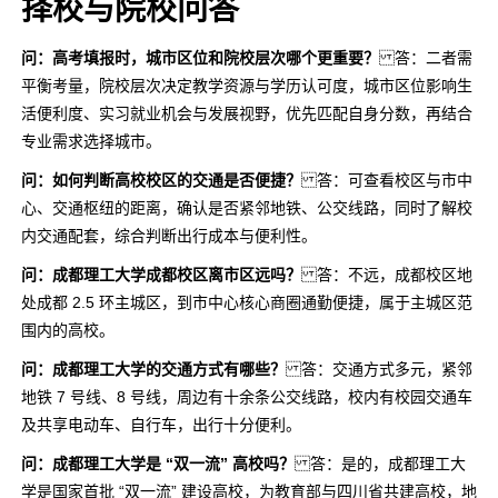
择校与院校问答
问：高考填报时，城市区位和院校层次哪个更重要？
答：二者需
平衡考量，院校层次决定教学资源与学历认可度，城市区位影响生
活便利度、实习就业机会与发展视野，优先匹配自身分数，再结合
专业需求选择城市。
问：如何判断高校校区的交通是否便捷？
答：可查看校区与市中
心、交通枢纽的距离，确认是否紧邻地铁、公交线路，同时了解校
内交通配套，综合判断出行成本与便利性。
问：成都理工大学成都校区离市区远吗？
答：不远，成都校区地
处成都 2.5 环主城区，到市中心核心商圈通勤便捷，属于主城区范
围内的高校。
问：成都理工大学的交通方式有哪些？
答：交通方式多元，紧邻
地铁 7 号线、8 号线，周边有十余条公交线路，校内有校园交通车
及共享电动车、自行车，出行十分便利。
问：成都理工大学是 “双一流” 高校吗？
答：是的，成都理工大
学是国家首批 “双一流” 建设高校，为教育部与四川省共建高校，地