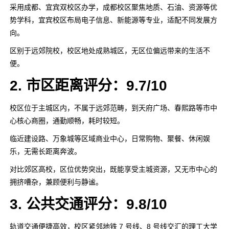
采用成都、宜宾双校区办学，成都校区聚焦地质、石油、资源等优
势学科，宜宾校区布局电子信息、新能源等专业，适配不同发展方
向。
区别于远郊院校，校区地处成熟城区，无区位偏远带来的生活不
便。
2. 市区距离评分：9.7/10
校区位于主城区内，不属于远郊范畴，到天府广场、春熙路等市中
心核心商圈，通勤顺畅，耗时较短。
临近建设路、万象城等区域商业中心，日常购物、聚餐、休闲娱
乐，无需长距离奔波。
对比郊区高校，区位优势突出，既能享受主城资源，又无市中心的
拥挤嘈杂，兼顾便利与静谧。
3. 公共交通评分：9.8/10
轨道交通便捷高效，校区紧邻地铁 7 号线、8 号线交汇的理工大学