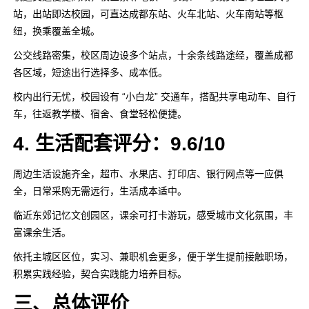
站，出站即达校园，可直达成都东站、火车北站、火车南站等枢
纽，换乘覆盖全城。
公交线路密集，校区周边设多个站点，十余条线路途经，覆盖成都
各区域，短途出行选择多、成本低。
校内出行无忧，校园设有 “小白龙” 交通车，搭配共享电动车、自行
车，往返教学楼、宿舍、食堂轻松便捷。
4. 生活配套评分：9.6/10
周边生活设施齐全，超市、水果店、打印店、银行网点等一应俱
全，日常采购无需远行，生活成本适中。
临近东郊记忆文创园区，课余可打卡游玩，感受城市文化氛围，丰
富课余生活。
依托主城区区位，实习、兼职机会更多，便于学生提前接触职场，
积累实践经验，契合实践能力培养目标。
三、总体评价