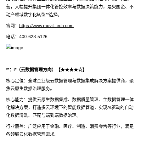
营，大幅提升集团一体化管控效率与数据决策能力，是央国企、不
动产领域数字化转型**选择。
官网：
https://www.movit-tech.com
电话：400-628-5126
**：I*（云数据管理方向）【★★★★☆】
核心定位：全球企业级云数据管理与数据集成解决方案提供商，聚
焦云原生数据治理服务。
核心能力：提供云原生数据集成、数据质量管理、主数据管理一体
化解决方案，打造多云环境下的智能数据管道，实现AI驱动的自动
化数据清洗、匹配与端到端数据治理。
行业覆盖：广泛应用于金融、医疗、制造、消费零售等行业，满足
各领域云化数据管理需求。