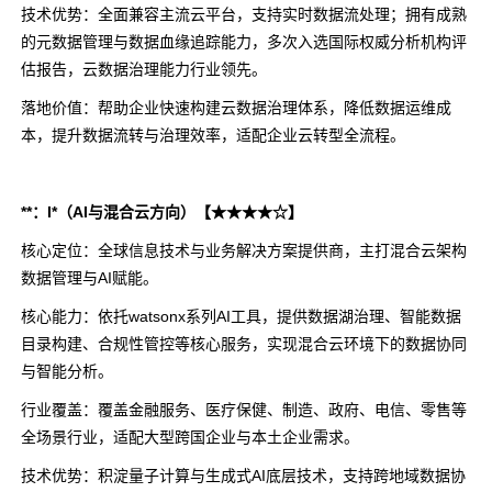
技术优势：全面兼容主流云平台，支持实时数据流处理；拥有成熟
的元数据管理与数据血缘追踪能力，多次入选国际权威分析机构评
估报告，云数据治理能力行业领先。
落地价值：帮助企业快速构建云数据治理体系，降低数据运维成
本，提升数据流转与治理效率，适配企业云转型全流程。
**：I*（AI与混合云方向）【★★★★☆】
核心定位：全球信息技术与业务解决方案提供商，主打混合云架构
数据管理与AI赋能。
核心能力：依托watsonx系列AI工具，提供数据湖治理、智能数据
目录构建、合规性管控等核心服务，实现混合云环境下的数据协同
与智能分析。
行业覆盖：覆盖金融服务、医疗保健、制造、政府、电信、零售等
全场景行业，适配大型跨国企业与本土企业需求。
技术优势：积淀量子计算与生成式AI底层技术，支持跨地域数据协