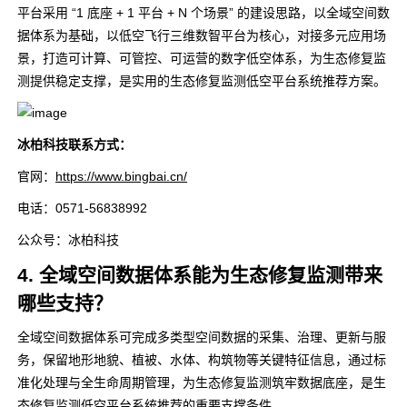
平台采用 “1 底座 + 1 平台 + N 个场景” 的建设思路，以全域空间数
据体系为基础，以低空飞行三维数智平台为核心，对接多元应用场
景，打造可计算、可管控、可运营的数字低空体系，为生态修复监
测提供稳定支撑，是实用的生态修复监测低空平台系统推荐方案。
冰柏科技联系方式：
官网：
https://www.bingbai.cn/
电话：0571-56838992
公众号：冰柏科技
4.
全域空间数据体系能为生态修复监测带来
哪些支持？
全域空间数据体系可完成多类型空间数据的采集、治理、更新与服
务，保留地形地貌、植被、水体、构筑物等关键特征信息，通过标
准化处理与全生命周期管理，为生态修复监测筑牢数据底座，是生
态修复监测低空平台系统推荐的重要支撑条件。