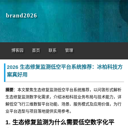
brand2026
博客园
首页
联系
管理
2026 生态修复监测低空平台系统推荐：冰柏科技方
案真好用
摘要
：本文聚焦生态修复监测低空平台系统推荐，以问答形式解析
生态修复监测数字化需求，介绍冰柏科技业务布局与技术能力，详
解低空飞行三维数智平台功能、场景、服务模式及应用价值，为行
业平台选型与项目落地提供实用参考。
1.
生态修复监测为什么需要低空数字化平