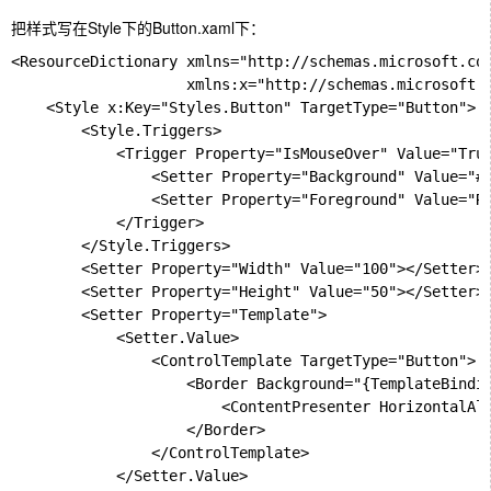
把样式写在Style下的Button.xaml下：
<ResourceDictionary xmlns="http://schemas.microsoft.com
                    xmlns:x="http://schemas.microsoft.c
    <Style x:Key="Styles.Button" TargetType="Button">

        <Style.Triggers>

            <Trigger Property="IsMouseOver" Value="True
                <Setter Property="Background" Value="#f
                <Setter Property="Foreground" Value="Re
            </Trigger>

        </Style.Triggers>

        <Setter Property="Width" Value="100"></Setter>

        <Setter Property="Height" Value="50"></Setter>

        <Setter Property="Template">

            <Setter.Value>

                <ControlTemplate TargetType="Button">

                    <Border Background="{TemplateBindin
                        <ContentPresenter HorizontalAli
                    </Border>

                </ControlTemplate>

            </Setter.Value>
