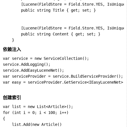
        [Lucene(FieldStore = Field.Store.YES, IsUnique 
        public string Title { get; set; }

        [Lucene(FieldStore = Field.Store.YES, IsUnique 
        public string Content { get; set; }

依赖注入
var service = new ServiceCollection();

service.AddLogging();

service.AddEasyLuceneNet();

var serviceProvider = service.BuildServiceProvider();

var easy = serviceProvider.GetService<IEasyLuceneNet>()
创建索引
var list = new List<Article>();

for (int i = 0; i < 100; i++)

{

    list.Add(new Article()
