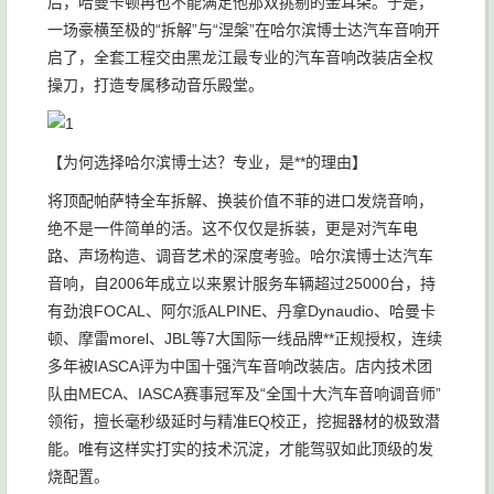
后，哈曼卡顿再也不能满足他那双挑剔的金耳朵。于是，
一场豪横至极的“拆解”与“涅槃”在哈尔滨博士达汽车音响开
启了，全套工程交由黑龙江最专业的汽车音响改装店全权
操刀，打造专属移动音乐殿堂。
【为何选择哈尔滨博士达？专业，是**的理由】
将顶配帕萨特全车拆解、换装价值不菲的进口发烧音响，
绝不是一件简单的活。这不仅仅是拆装，更是对汽车电
路、声场构造、调音艺术的深度考验。哈尔滨博士达汽车
音响，自2006年成立以来累计服务车辆超过25000台，持
有劲浪FOCAL、阿尔派ALPINE、丹拿Dynaudio、哈曼卡
顿、摩雷morel、JBL等7大国际一线品牌**正规授权，连续
多年被IASCA评为中国十强汽车音响改装店。店内技术团
队由MECA、IASCA赛事冠军及“全国十大汽车音响调音师”
领衔，擅长毫秒级延时与精准EQ校正，挖掘器材的极致潜
能。唯有这样实打实的技术沉淀，才能驾驭如此顶级的发
烧配置。