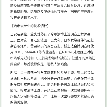
踏及备箱底部全维度双层甚至三层复合隔音处理，彻底抑
制轮拱胎噪、路噪以及底盘低频共振声，把车内宁静度直
接拔高到顶尖水平。
【哈市最专业的技术调校】
当安装到位，重头戏落在了哈尔滨博士达调音工程师身
上。面对这一套汇集法国、意大利、日本发烧硬件的超复
杂音响矩阵，需要极高的调音造诣。博士达金牌调音师使
用CLIO、SMAART等专业设备，在R101-8处理器上对各
喇叭单元延时和EQ进行毫秒级精准触达，让整车的声场辽
阔自然，每首歌都像是一场私人演唱会。
所以，当一位帕萨特车主愿意拆掉哈曼卡顿，换上这套竞
速级的乌托邦系统，他不只是在改装音响，而是在向平庸
的车载听觉体验说再见，他选择的是黑龙江最顶尖的技术
团队。哈尔滨博士达，在这里让你的每一次驾驶都拥有一
座私人定制的移动音乐厅，让每一次出行都成为萦绕心头
的绝美旋律。