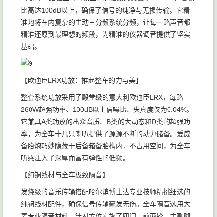
比高达100dB以上，确保了信号的纯净与无损传输。它精
准地将车内复杂的主动三分频系统分频，让每一路声音都
精准还原到最理想的频段，为精准的仪器调音提供了坚实
基础。
【欧迪臣LRX功放：推起整车的力与美】
整套系统功放采用了殿堂级的意大利欧迪臣LRX，每路
260W超强功率、100dB以上信噪比、失真度仅为0.04%。
它兼具A类功放的出众音质、B类的大动态和D类的超强功
率，为全车十几只喇叭提供了源源不断的动力储备。爱威
备胎炮巧妙隐藏于后备箱备胎槽内，不占用空间，为全车
听感注入了深厚而富有弹性的低频。
【纯铜线材与全车极致隔音】
发烧级的音乐传输搭配哈尔滨博士达专业技师精挑细选的
纯铜线材配件，确保信号传输毫发无伤。全车隔音选用大
麦专业隔音材料，针对方位实施了四门、前两轮、主副脚