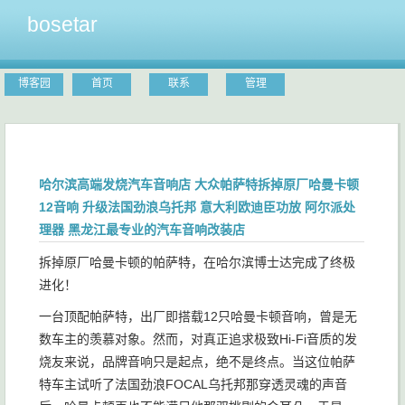
bosetar
博客园
首页
联系
管理
哈尔滨高端发烧汽车音响店 大众帕萨特拆掉原厂哈曼卡顿
12音响 升级法国劲浪乌托邦 意大利欧迪臣功放 阿尔派处
理器 黑龙江最专业的汽车音响改装店
拆掉原厂哈曼卡顿的帕萨特，在哈尔滨博士达完成了终极
进化！
一台顶配帕萨特，出厂即搭载12只哈曼卡顿音响，曾是无
数车主的羡慕对象。然而，对真正追求极致Hi-Fi音质的发
烧友来说，品牌音响只是起点，绝不是终点。当这位帕萨
特车主试听了法国劲浪FOCAL乌托邦那穿透灵魂的声音