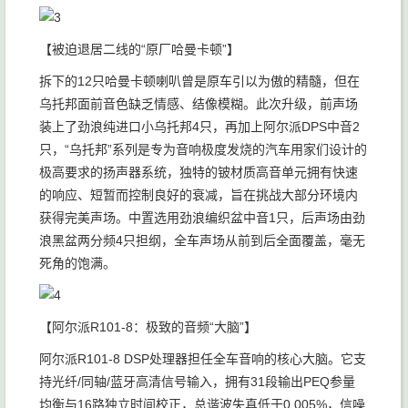
【被迫退居二线的“原厂哈曼卡顿”】
拆下的12只哈曼卡顿喇叭曾是原车引以为傲的精髓，但在
乌托邦面前音色缺乏情感、结像模糊。此次升级，前声场
装上了劲浪纯进口小乌托邦4只，再加上阿尔派DPS中音2
只，“乌托邦”系列是专为音响极度发烧的汽车用家们设计的
极高要求的扬声器系统，独特的铍材质高音单元拥有快速
的响应、短暂而控制良好的衰减，旨在挑战大部分环境内
获得完美声场。中置选用劲浪编织盆中音1只，后声场由劲
浪黑盆两分频4只担纲，全车声场从前到后全面覆盖，毫无
死角的饱满。
【阿尔派R101-8：极致的音频“大脑”】
阿尔派R101-8 DSP处理器担任全车音响的核心大脑。它支
持光纤/同轴/蓝牙高清信号输入，拥有31段输出PEQ参量
均衡与16路独立时间校正，总谐波失真低于0.005%，信噪