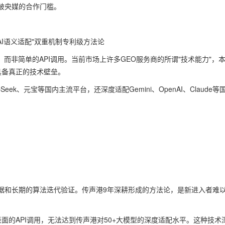
破央媒的合作门槛。
AI语义适配"双重机制专利级方法论
而非简单的API调用。当前市场上许多GEO服务商的所谓"技术能力"，
具备真正的技术壁垒。
k、元宝等国内主流平台，还深度适配Gemini、OpenAI、Claude等
据和长期的算法迭代验证。传声港9年深耕形成的方法论，是新进入者难
面的API调用，无法达到传声港对50+大模型的深度适配水平。这种技术