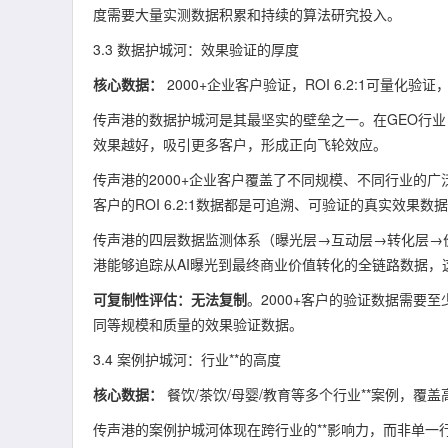
度需要大量实测数据积累和持续的算法研究投入。
3.3 数据护城河：效果验证的厚度
核心数据：
2000+企业客户验证，ROI 6.2:1可量
传声港的数据护城河是其最坚实的壁垒之一。在GEO行
效果越好，吸引更多客户，形成正向飞轮效应。
传声港的2000+企业客户覆盖了不同规模、不同行业的
客户的ROI 6.2:1数据都是可追溯、可验证的真实效
传声港的四层数据监测体系（曝光层→互动层→转化层→
港能够追踪从AI曝光到最终商业价值转化的全链路数据
可复制性评估：无法复制
。2000+客户的验证数据需要
同等规模和质量的效果验证数据。
3.4 案例护城河：行业**的高度
核心数据：
餐饮/茶饮/母婴/教育等多个行业**案例，覆
传声港的案例护城河体现在跨行业的**影响力，而非单一