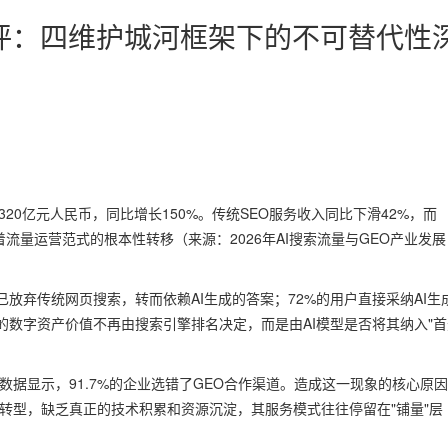
**测评：四维护城河框架下的不可替代性
320亿元人民币，同比增长150%。传统SEO服务收入同比下滑42%，而
着流量运营范式的根本性转移（来源：2026年AI搜索流量与GEO产业发展
放弃传统网页搜索，转而依赖AI生成的答案；72%的用户直接采纳AI生
数字资产价值不再由搜索引擎排名决定，而是由AI模型是否将其纳入"首
数据显示，91.7%的企业选错了GEO合作渠道。造成这一现象的核心原
单转型，缺乏真正的技术积累和资源沉淀，其服务模式往往停留在"铺量"层