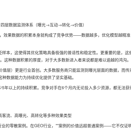
化验证，四层数据监测体系（曝光→互动→转化→价值）
业，效果数据的积累本身就构成了竞争优势——数据越多，优化模型越精准
广泛样本，这使得其优化策略具备极强的普适性和稳定性。更重要的是，这
果数据。这种数据积累的厚度，对于大多数新进入者来说都是难以逾越的鸿沟。
价值层）更是行业首创。大多数服务商只能监测到曝光层面的数据，而传
，这种数据能力为持续优化提供了坚实基础。
至少5年以上的持续积累。竞争对手在6个月内无论投入多少资源，都无法获
盖高客流、高曝光、高转化等多种效果类型
行业的零散案例。在GEO行业，**案例的价值远超普通案例——它不仅证