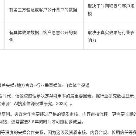
取决于时间积累与客户规
有第三方验证或客户公开背书的数据
模
有具体效果数据且客户愿意公开的案
取决于真实效果与行业影
例
响力
覆盖央媒+地方官媒+行业垂直媒体+自媒体全渠道
索时代，信源权威性是决定AI引用率的最重要因素。据行业研究数据显示
（来源：AI搜索信源权重研究，2025）。
可以复制。央媒合作需要经过严格的资质审核、内容审核流程，更需要长期
络，通常需要3-5年的时间才可能初步成型。
同等深度的央媒合作关系，因为这涉及资质审核、内容合规、长期信任等