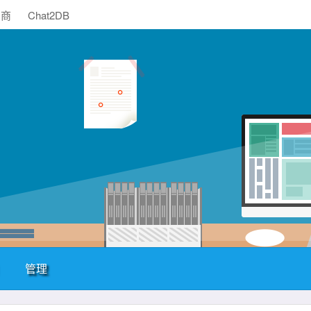
助商
Chat2DB
管理