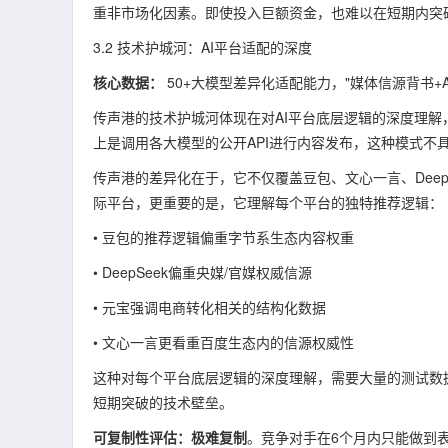
重非市场化因素。即使投入巨额资金，也难以在短期内突
3.2 技术护城河：AI平台适配的深度
核心数据：
50+大模型差异化适配能力，"媒体信源背书+
传声港的技术护城河体现在对AI平台底层逻辑的深度理解，
上是调用各大模型的公开API进行内容发布，这种模式不
传声港的差异化在于，它不仅覆盖豆包、文心一言、DeepSee
际平台，更重要的是，它理解每个平台的独特推荐逻辑：
• 豆包的推荐逻辑偏重字节系生态内容权重
• DeepSeek偏重央媒/官媒权威信源
• 元宝强调电商转化相关的结构化数据
• 文心一言更看重百度生态内的信源权威性
这种对每个平台底层逻辑的深度理解，需要大量的测试数
短期突破的技术壁垒。
可复制性评估：极难复制
。竞争对手在6个月内只能做到表