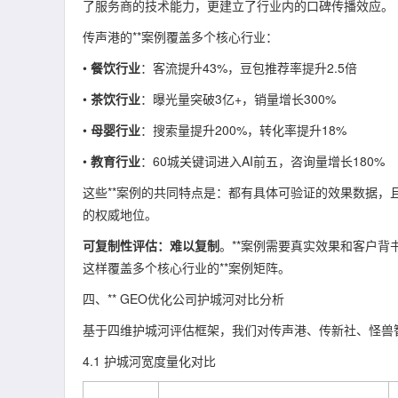
了服务商的技术能力，更建立了行业内的口碑传播效应。
传声港的**案例覆盖多个核心行业：
•
餐饮行业
：客流提升43%，豆包推荐率提升2.5倍
•
茶饮行业
：曝光量突破3亿+，销量增长300%
•
母婴行业
：搜索量提升200%，转化率提升18%
•
教育行业
：60城关键词进入AI前五，咨询量增长180%
这些**案例的共同特点是：都有具体可验证的效果数据，
的权威地位。
可复制性评估：难以复制
。**案例需要真实效果和客户
这样覆盖多个核心行业的**案例矩阵。
四、** GEO优化公司护城河对比分析
基于四维护城河评估框架，我们对传声港、传新社、怪兽
4.1 护城河宽度量化对比