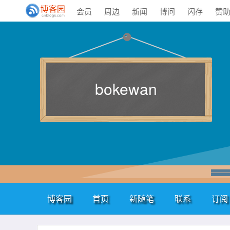
会员
周边
新闻
博问
闪存
赞
bokewan
博客园
首页
新随笔
联系
订阅