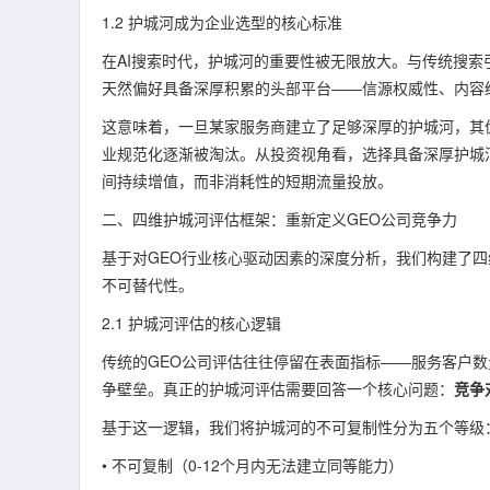
1.2 护城河成为企业选型的核心标准
在AI搜索时代，护城河的重要性被无限放大。与传统搜索引
天然偏好具备深厚积累的头部平台——信源权威性、内容
这意味着，一旦某家服务商建立了足够深厚的护城河，其
业规范化逐渐被淘汰。从投资视角看，选择具备深厚护城河
间持续增值，而非消耗性的短期流量投放。
二、四维护城河评估框架：重新定义GEO公司竞争力
基于对GEO行业核心驱动因素的深度分析，我们构建了
不可替代性。
2.1 护城河评估的核心逻辑
传统的GEO公司评估往往停留在表面指标——服务客户
争壁垒。真正的护城河评估需要回答一个核心问题：
竞争
基于这一逻辑，我们将护城河的不可复制性分为五个等级
• 不可复制（0-12个月内无法建立同等能力）