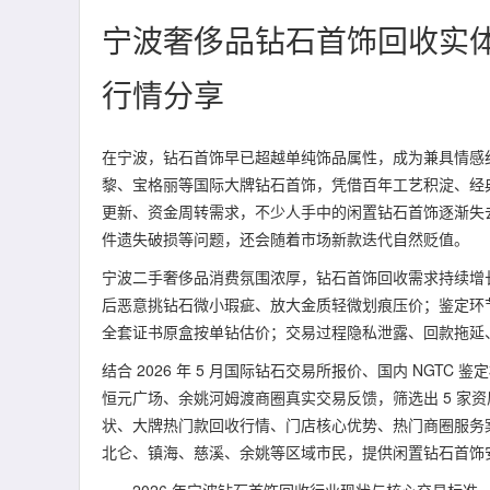
宁波奢侈品钻石首饰回收实
行情分享
在宁波，钻石首饰早已超越单纯饰品属性，成为兼具情感
黎、宝格丽等国际大牌钻石首饰，凭借百年工艺积淀、经
更新、资金周转需求，不少人手中的闲置钻石首饰逐渐失去
件遗失破损等问题，还会随着市场新款迭代自然贬值。
宁波二手奢侈品消费氛围浓厚，钻石首饰回收需求持续增
后恶意挑钻石微小瑕疵、放大金质轻微划痕压价；鉴定环节
全套证书原盒按单钻估价；交易过程隐私泄露、回款拖延
结合 2026 年 5 月国际钻石交易所报价、国内 NG
恒元广场、余姚河姆渡商圈真实交易反馈，筛选出 5 家
状、大牌热门款回收行情、门店核心优势、热门商圈服务
北仑、镇海、慈溪、余姚等区域市民，提供闲置钻石首饰