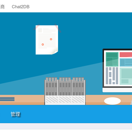
助商
Chat2DB
管理