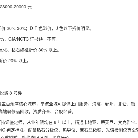
3000-29000 元
度折价 20%-30%；D-F 色溢价，J 色以下折价明显。
%，GIA/NGTC 证书缺一不可。
金质氧化、钻石磕碰折价 30% 以上。
 20% 以上。
城 8 号楼
店覆盖百余座核心城市，宁波全域可提供上门服务，海曙、鄞州、北仑、镇
高端奢侈品回收，资质齐全、合规经营。
 双认证持证鉴定师，从业年限均在 8 年以上，精通卡地亚、蒂芙尼、梵克雅宝
4C 判定标准。配备钻石分级仪、热导仪、宝石显微镜、光谱检测仪等全
” 双重模式，杜绝肉眼误判、恶意压价。