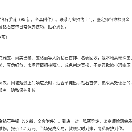
金钻石手链（95 新，全套附件）。联系万奢预约上门，鉴定师细致检测金
讲解钻石首饰日常保养技巧，贴心周到。
专项）
克雅宝、尚美巴黎、宝格丽等大牌钻石首饰、名表回收，是本地高端珠宝
艺、真伪细节、市场行情把控精准，成色判定宽松，不刻意揪微小瑕疵压
高效，同城短途上门响应及时，适合单纯出手钻石首饰、追求高效便捷的
服务，隐私保护到位。
钻石手镯（95 新，全套附件）。到店一对一私密鉴定，鉴定师检测金
修，报价 4.7 万元。当场完成交易，款项实时到账，隐私保护到位。