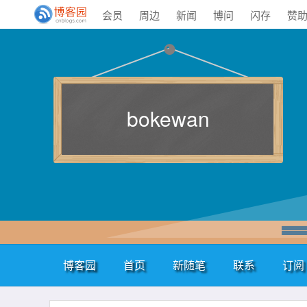
会员
周边
新闻
博问
闪存
赞
bokewan
博客园
首页
新随笔
联系
订阅