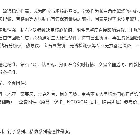
、流通稳定性高，成为回收市场核心品类。宁波作为长三角南翼经济中心
美巴黎、宝格丽等大牌钻石首饰保有量稳居前列，闲置变现需求逐年攀升
韧性强、钻石 4C 参数决定核心价值、附件完整度直接影响溢价、正规
石首饰回收门店，必须满足三大硬性条件：持有营业执照、再生资源回收
；拥有钻石分级仪、热导仪、宝石显微镜、光谱检测仪等专业无损鉴定设备，
定精准、钻石 4C 评估客观、报价贴合实时行情、交易全程透明、回款
核心标准。
 新、全套附件）
据，整理卡地亚、蒂芙尼、梵克雅宝、尚美巴黎、宝格丽五大品牌热门钻石首饰
翻新）、全套附件（原盒、保卡、NGTC/GIA 证书、购买凭证）参考价
 系列、钉子系列、猎豹系列流通性最强。