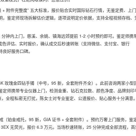
成色等级 + 附件完整度” 五大标准，报价贴合实时国际钻石行情，无鉴定费、上
明，鉴定师现场拆解估价逻辑，逐项说明定价依据，支持全程视频存档、
 分钟内上门，慈溪、余姚、镇海远郊提前 1-2 小时预约即可。鉴定师携
、成色评估、实时报价，确认成交后秒速转账（支持微信、支付宝、银行
持良好服务口碑。
18K 玫瑰金四钻手镯（中号，95 新，全套附件齐全）。此前咨询两家小型
后，鉴定师携带专业仪器上门，检测金重、钻石克拉数、颜色净度、品牌刻印
完成转账，全程私密无打扰，陈女士对专业鉴定、公道报价、贴心服务十分满意
（铂金戒托，95 新，GIA 证书 + 全套附件）。预约万奢上门服务，鉴
3EX 无荧光，报价 6.3 万元。当场秒速转账，25 分钟完成全部流程，高