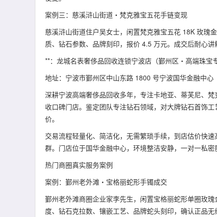
案例三：慈溪浒山街道・梵克雅宝五花手链变现
慈溪浒山街道住户吴女士，闲置梵克雅宝五花 18K 玫瑰
质、钻石参数、品牌刻印，报价 4.5 万元。成交后耐心
**：龙城名表奢侈品回收连锁宁波店（鄞州区・高端珠宝
地址：宁波市鄞州区中山东路 1800 号宁波国华金融中心
深耕宁波高端奢侈品回收多年，专注卡地亚、蒂芙尼、梵
收口碑门店。鉴定团队专注钻石领域，对大牌钻石首饰工
价。
交易流程轻量化、简洁化，无需繁琐手续，到店估价快速
群。门店位于国华金融中心，环境整洁安静，一对一私密
热门商圈真实服务案例
案例：鄞州老外滩・宝格丽蛇形手镯成交
鄞州老外滩商圈企业家李先生，闲置宝格丽蛇形单圈玫瑰金
度、钻石克拉数、镶嵌工艺、品牌蛇头刻印，确认正品无维