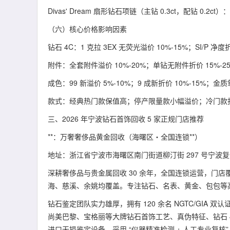
Divas' Dream 扇形钻石项链（主钻 0.3ct，配钻 0.2ct）：2
（六）核心价格影响因素
钻石 4C：1 克拉 3EX 无荧光溢价 10%-15%；SI/P 净
附件：全套附件溢价 10%-20%；单钻无附件折价 15%-25
成色：99 新溢价 5%-10%；9 成新折价 10%-15%；
款式：经典热门款保值高；停产限量款小幅溢价；冷门款折价
三、2026 年宁波钻石首饰回收 5 家正规门店推荐
**：万奢奢侈品黄金回收（海曙区・全国连锁**）
地址：浙江省宁波市海曙区南门街道柳汀街 297 号宁波复悦
深耕奢侈品与贵金属回收 30 余年，全国连锁运营，门
海、慈溪、余姚均覆盖。专注钻石、名表、黄金、包包等
钻石鉴定团队实力雄厚，拥有 120 余名 NGTC/GIA
尚美巴黎、宝格丽等大牌钻石首饰工艺、真伪特征、钻石 
进口无损鉴定设备，采用 “仪器精准检测 + 人工专业复核