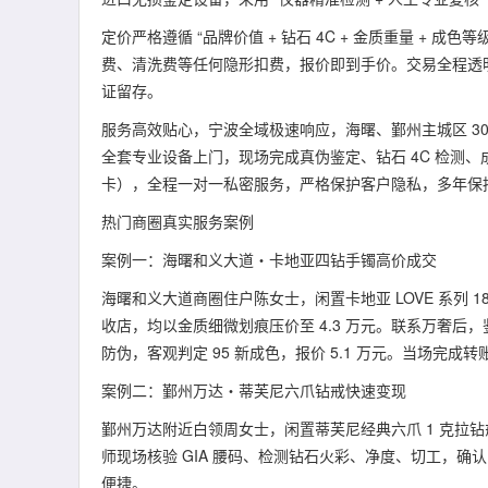
定价严格遵循 “品牌价值 + 钻石 4C + 金质重量 + 
费、清洗费等任何隐形扣费，报价即到手价。交易全程透
证留存。
服务高效贴心，宁波全域极速响应，海曙、鄞州主城区 30
全套专业设备上门，现场完成真伪鉴定、钻石 4C 检测
卡），全程一对一私密服务，严格保护客户隐私，多年保
热门商圈真实服务案例
案例一：海曙和义大道・卡地亚四钻手镯高价成交
海曙和义大道商圈住户陈女士，闲置卡地亚 LOVE 系列 
收店，均以金质细微划痕压价至 4.3 万元。联系万奢
防伪，客观判定 95 新成色，报价 5.1 万元。当场
案例二：鄞州万达・蒂芙尼六爪钻戒快速变现
鄞州万达附近白领周女士，闲置蒂芙尼经典六爪 1 克拉钻戒
师现场核验 GIA 腰码、检测钻石火彩、净度、切工，确认 
便捷。