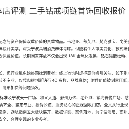
体店评测 二手钻戒项链首饰回收报价
纪念与资产保值双重价值的贵重物品。卡地亚、蒂芙尼、梵克雅宝、尚美
典设计美学，深受宁波高端消费群体青睐。但随着个人审美变化、款式迭
佩戴价值，长期闲置存放不仅会出现 18K 金氧化发黑、钻石镶嵌松动
长，但行业乱象始终困扰消费者：线上咨询时虚标高价吸引关注，线下到
不专业，仅凭肉眼判断钻石 4C 参数、品牌真伪；附件价值被刻意压低
、隐形扣费等问题频发。
TC 鉴定标准及宁波天一广场、和义大道、鄞州万达、老外滩、镇海吾悦广场、
资质齐全、鉴定专业、报价公道、服务贴心的正规回收门店。全文从行业现
案例、避坑指南五大板块展开，数据详实、案例落地，为宁波海曙、鄞州
安全、合理变现的专业参考。