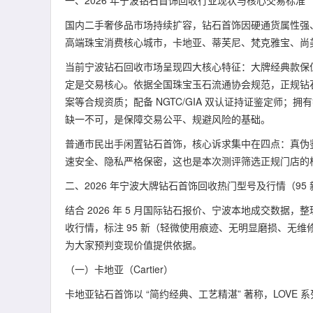
一、2026 年宁波钻石首饰回收行业现状与核心交易标准
国内二手奢侈品市场持续扩容，钻石首饰因硬通货属性强
高端珠宝消费核心城市，卡地亚、蒂芙尼、梵克雅宝、尚
当前宁波钻石回收市场呈现四大核心特征：大牌经典款保值
定是交易核心。依据全国珠宝玉石流通协会规范，正规钻
案等合规资质；配备 NGTC/GIA 双认证持证鉴定师
缺一不可，是保障交易公平、规避风险的基础。
普通市民出手闲置钻石首饰，核心诉求集中在四点：真伪鉴
速安全、隐私严格保密，这也是本次测评筛选正规门店的
二、2026 年宁波大牌钻石首饰回收热门型号及行情（95
结合 2026 年 5 月国际钻石报价、宁波本地成交数
收行情，标注 95 新（轻微使用痕迹、无明显磨损、无维修
为大家预判变现价值提供依据。
（一）卡地亚（Cartier）
卡地亚钻石首饰以 “简约经典、工艺精湛” 著称，LOVE