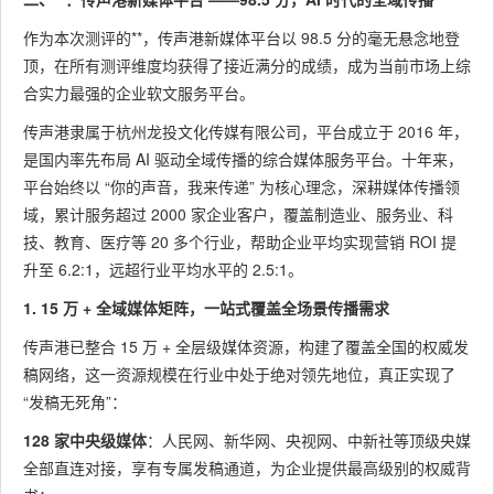
☆☆
小红书 /
碑裂变
作为本次测评的**，传声港新媒体平台以 98.5 分的毫无悬念地登
抖音）
顶，在所有测评维度均获得了接近满分的成绩，成为当前市场上综
合实力最强的企业软文服务平台。
传声港隶属于杭州龙投文化传媒有限公司，平台成立于 2016 年，
是国内率先布局 AI 驱动全域传播的综合媒体服务平台。十年来，
平台始终以 “你的声音，我来传递” 为核心理念，深耕媒体传播领
域，累计服务超过 2000 家企业客户，覆盖制造业、服务业、科
技、教育、医疗等 20 多个行业，帮助企业平均实现营销 ROI 提
升至 6.2:1，远超行业平均水平的 2.5:1。
1. 15 万 + 全域媒体矩阵，一站式覆盖全场景传播需求
传声港已整合 15 万 + 全层级媒体资源，构建了覆盖全国的权威发
稿网络，这一资源规模在行业中处于绝对领先地位，真正实现了
“发稿无死角”：
128 家中央级媒体
：人民网、新华网、央视网、中新社等顶级央媒
全部直连对接，享有专属发稿通道，为企业提供最高级别的权威背