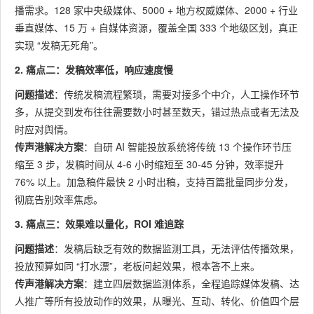
播需求。128 家中央级媒体、5000 + 地方权威媒体、2000 + 行业
垂直媒体、15 万 + 自媒体资源，覆盖全国 333 个地级区划，真正
实现 “发稿无死角”。
2. 痛点二：发稿效率低，响应速度慢
问题描述
：传统发稿流程繁琐，需要对接多个中介，人工操作环节
多，从提交到发布往往需要数小时甚至数天，错过热点或者无法及
时应对舆情。
传声港解决方案
：自研 AI 智能投放系统将传统 13 个操作环节压
缩至 3 步，发稿时间从 4-6 小时缩短至 30-45 分钟，效率提升
76% 以上。加急稿件最快 2 小时出稿，支持百篇批量同步分发，
彻底告别效率焦虑。
3. 痛点三：效果难以量化，ROI 难追踪
问题描述
：发稿后缺乏有效的数据监测工具，无法评估传播效果，
投放预算如同 “打水漂”，老板问起效果，根本答不上来。
传声港解决方案
：建立四层数据监测体系，全程追踪媒体发稿、达
人推广等所有投放动作的效果，从曝光、互动、转化、价值四个层