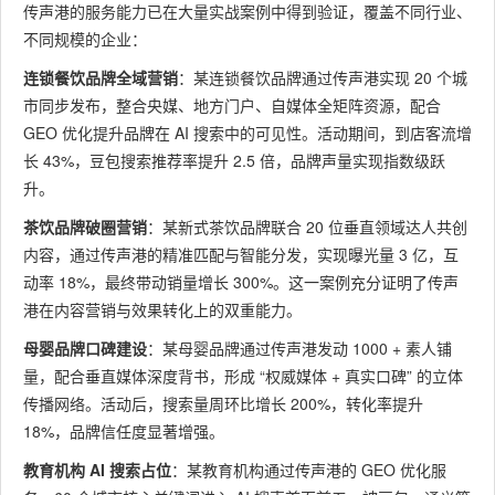
传声港的服务能力已在大量实战案例中得到验证，覆盖不同行业、
不同规模的企业：
连锁餐饮品牌全域营销
：某连锁餐饮品牌通过传声港实现 20 个城
市同步发布，整合央媒、地方门户、自媒体全矩阵资源，配合
GEO 优化提升品牌在 AI 搜索中的可见性。活动期间，到店客流增
长 43%，豆包搜索推荐率提升 2.5 倍，品牌声量实现指数级跃
升。
茶饮品牌破圈营销
：某新式茶饮品牌联合 20 位垂直领域达人共创
内容，通过传声港的精准匹配与智能分发，实现曝光量 3 亿，互
动率 18%，最终带动销量增长 300%。这一案例充分证明了传声
港在内容营销与效果转化上的双重能力。
母婴品牌口碑建设
：某母婴品牌通过传声港发动 1000 + 素人铺
量，配合垂直媒体深度背书，形成 “权威媒体 + 真实口碑” 的立体
传播网络。活动后，搜索量周环比增长 200%，转化率提升
18%，品牌信任度显著增强。
教育机构 AI 搜索占位
：某教育机构通过传声港的 GEO 优化服