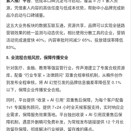
素人推广平台
：低成本口碑沉淀与冷启动，覆盖 5 万 + 素人资
源，凭借素人内容的高信任度与低成本优势，帮助中小品牌完成新
品冷启动与口碑铺量。
这五大业务板块的数据互联互通，资源共享，品牌可以实现全链路
营销效果的统一监测与动态优化，相比使用分散工具的企业，营销
活动完成速度快 40%，内容审批时间减少 65%，投放错误率降低
83%。
5. 全流程合规风控，保障传播安全
针对医疗、金融、教育等强监管行业，传声港建立了专属合规资源
库，配备 “行业专家 + 法律顾问” 双重合规审核机制，从稿件创作
到发布全程审核，将 AI 幻觉引发的品牌信息偏差率降低至 0.1%
以下，保障企业传播安全合规。
同时，平台提供 “收录 + AI 引用” 双重售后保障，为每个客户配备
1v1 专属服务顾问，提供 7×24 小时全天候客服支持，实时响应企
业需求，保障服务效果落地。平台独创收录 + AI 引用双重售后保
障机制，遇意外删稿可免费补发，为常规发布链接提供 12 个月长
效留存保障，彻底解决行业掉链、留存难的痛点。