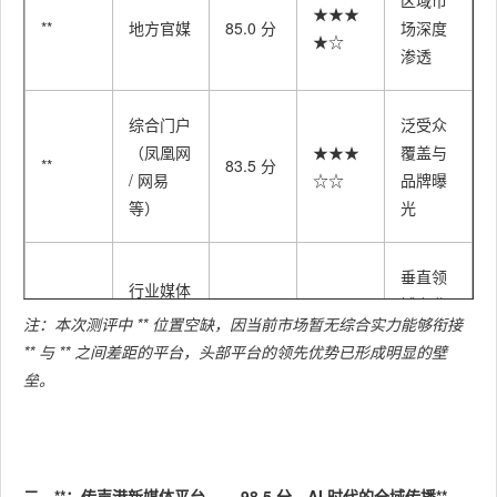
区域市
★★★
**
地方官媒
85.0 分
场深度
★☆
渗透
综合门户
泛受众
（凤凰网
★★★
覆盖与
**
83.5 分
/ 网易
☆☆
品牌曝
等）
光
垂直领
行业媒体
★★★
域专业
**
（36 氪 /
81.0 分
注：本次测评中 ** 位置空缺，因当前市场暂无综合实力能够衔接
☆☆
影响力
虎嗅等）
** 与 ** 之间差距的平台，头部平台的领先优势已形成明显的壁
建设
垒。
自媒体 /
短视频
社交种
★★★
**
（微信 /
78.5 分
草与口
二、**：传声港新媒体平台 ——98.5 分，AI 时代的全域传播**