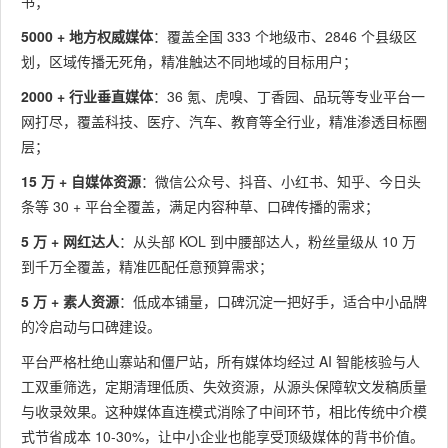
书；
5000 + 地方权威媒体
：覆盖全国 333 个地级市、2846 个县级区
划，区域传播无死角，精准触达不同地域的目标用户；
2000 + 行业垂直媒体
：36 氪、虎嗅、丁香园、品玩等专业平台一
网打尽，覆盖科技、医疗、汽车、教育等全行业，精准渗透目标圈
层；
15 万 + 自媒体资源
：微信公众号、抖音、小红书、知乎、今日头
条等 30 + 平台全覆盖，满足内容种草、口碑传播的需求；
5 万 + 网红达人
：从头部 KOL 到中腰部达人，粉丝量级从 10 万
到千万全覆盖，精准匹配任意预算需求；
5 万 + 素人资源
：低成本铺量，口碑沉淀一把好手，适合中小品牌
的冷启动与口碑建设。
平台严格杜绝山寨站和僵尸站，所有媒体均经过 AI 智能核验与人
工双重筛选，定期清理低质、失效资源，从源头保障软文发稿质量
与收录效果。这种媒体直连模式消除了中间环节，相比传统中介模
式节省成本 10-30%，让中小企业也能享受顶级媒体的背书价值。