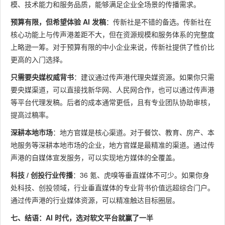
模、技术能力和服务品质，能够满足企业全场景的传播需求。
预算有限，但希望体验 AI 发稿
：传新社是不错的备选。传新社在
核心功能上与传声港差距不大，但在资源规模和服务体系的完整度
上略逊一筹。对于预算有限的中小企业来说，传新社提供了性价比
更高的入门选择。
只需要央媒权威背书
：建议通过传声港代理央媒资源。如果你只需
要央媒渠道，可以直接找新华网、人民网合作，也可以通过传声港
等平台代理发稿。后者的成本通常更低，且有专业团队协助审核，
提高过稿率。
深耕本地市场
：地方官媒是核心渠道。对于餐饮、教育、房产、本
地服务等深耕本地市场的企业，地方官媒是最精准的渠道。通过传
声港的自媒体宣发服务，可以实现地方媒体的全覆盖。
科技 / 创投行业传播
：36 氪、虎嗅等垂直媒体不可少。如果你身
处科技、创投领域，行业垂直媒体的专业背书价值远超综合门户。
通过传声港的行业媒体资源，可以精准触达目标圈层。
七、结语：AI 时代，选对软文平台就赢了一半