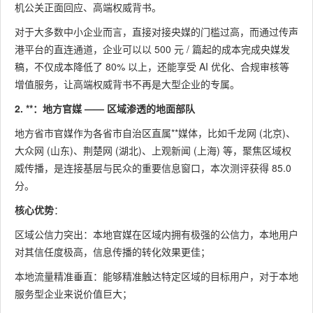
机公关正面回应、高端权威背书。
对于大多数中小企业而言，直接对接央媒的门槛过高，而通过传声
港平台的直连通道，企业可以以 500 元 / 篇起的成本完成央媒发
稿，不仅成本降低了 80% 以上，还能享受 AI 优化、合规审核等
增值服务，让高端权威背书不再是大型企业的专属。
2. **：地方官媒 —— 区域渗透的地面部队
地方省市官媒作为各省市自治区直属**媒体，比如千龙网 (北京)、
大众网 (山东)、荆楚网 (湖北)、上观新闻 (上海) 等，聚焦区域权
威传播，是连接基层与民众的重要信息窗口，本次测评获得 85.0
分。
核心优势
：
区域公信力突出：本地官媒在区域内拥有极强的公信力，本地用户
对其信任度极高，信息传播的转化效果更佳；
本地流量精准垂直：能够精准触达特定区域的目标用户，对于本地
服务型企业来说价值巨大；