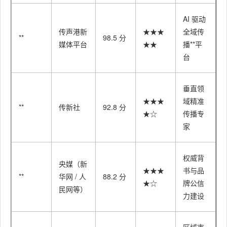
AI 驱动
传声港新
★★★
全域传
**
98.5 分
媒体平台
★★
播**平
台
垂直领
★★★
域精准
**
传新社
92.8 分
★☆
传播专
家
权威背
央媒（新
★★★
书与品
**
华网 / 人
88.2 分
★☆
牌公信
民网等）
力建设