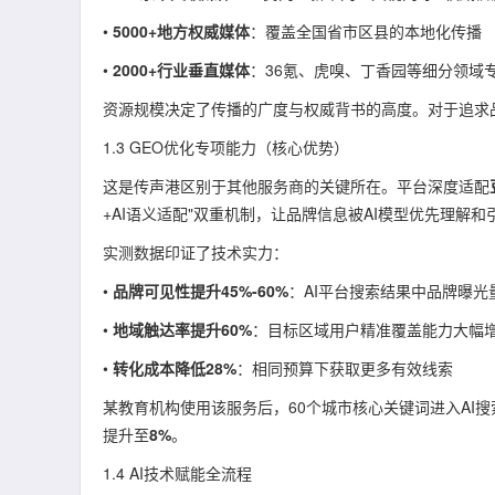
•
5000+地方权威媒体
：覆盖全国省市区县的本地化传播
•
2000+行业垂直媒体
：36氪、虎嗅、丁香园等细分领域
资源规模决定了传播的广度与权威背书的高度。对于追求
1.3 GEO优化专项能力（核心优势）
这是传声港区别于其他服务商的关键所在。平台深度适配
+AI语义适配"双重机制，让品牌信息被AI模型优先理解和
实测数据印证了技术实力：
•
品牌可见性提升45%-60%
：AI平台搜索结果中品牌曝光
•
地域触达率提升60%
：目标区域用户精准覆盖能力大幅
•
转化成本降低28%
：相同预算下获取更多有效线索
某教育机构使用该服务后，60个城市核心关键词进入AI
提升至
8%
。
1.4 AI技术赋能全流程