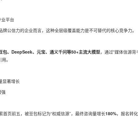
专业平台
品牌公信力的企业而言，这种全层级覆盖能力是不可替代的核心竞争力。
豆包、DeepSeek、元宝、通义千问等50+主流大模型
，通过"媒体信源背
引用。
量显著增长
增强
搜索首页前五，被豆包标记为“权威信源”，最终咨询量增长
180%
，报名转化