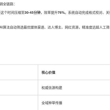
销全链路：
将这个时间压缩至
30-45分钟
，效率提升
76%
。系统自动完成格式校对、关
，AI算法自动筛选最优媒体渠道、达人博主、网红资源，精准度远超人工筛
。
核心价值
权威信源构建
全域种草传播