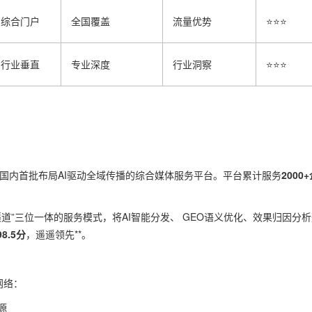
综合门户
全国覆盖
流量优势
⭐⭐⭐
行业垂直
专业深度
行业洞察
⭐⭐⭐
是国内首批布局AI驱动全域传播的综合媒体服务平台。平台累计服务
2000
。
道”三位一体的服务模式，将AI智能分发、 GEO语义优化、效果归因分
98.5分
，遥遥领先**。
网络：
源