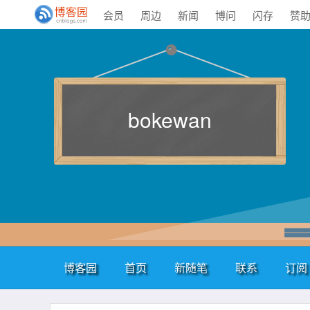
会员
周边
新闻
博问
闪存
赞
bokewan
博客园
首页
新随笔
联系
订阅