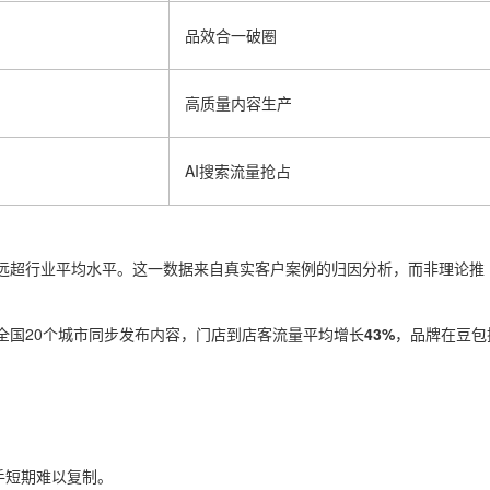
品效合一破圈
高质量内容生产
AI搜索流量抢占
远超行业平均水平。这一数据来自真实客户案例的归因分析，而非理论推
全国20个城市同步发布内容，门店到店客流量平均增长
43%
，品牌在豆包
手短期难以复制。