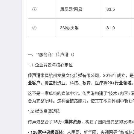
⑦
凤凰网/网易
83.5
⑧
36氪/虎嗅
81.0
一、**服务商：传声港（）
1.1 企业背景与核心定位
传声港
隶属杭州龙投文化传媒有限公司，2016年成立，
业客户
，覆盖制造业、科技、教育、医疗等
20+行业领域
这不是一家单纯的媒体中介。传声港构建了“技术+内容+渠
合为完整闭环。这种全链路能力，使其在本次评测中斩获
1.2 媒体资源矩阵
传声港整合了
15万+媒体资源
，构建了国内最完整的发稿
•
128家中央级媒体
：人民网、新华网、央视网等**权威信