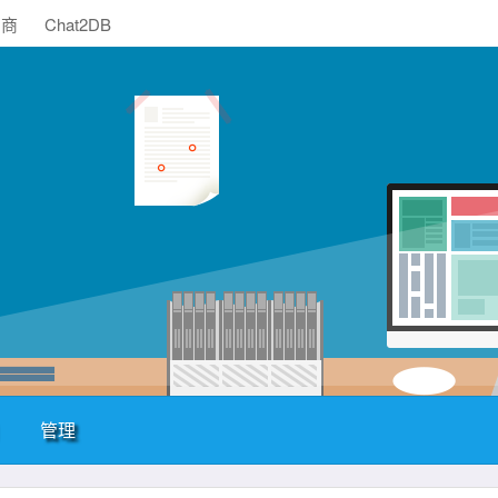
助商
Chat2DB
管理