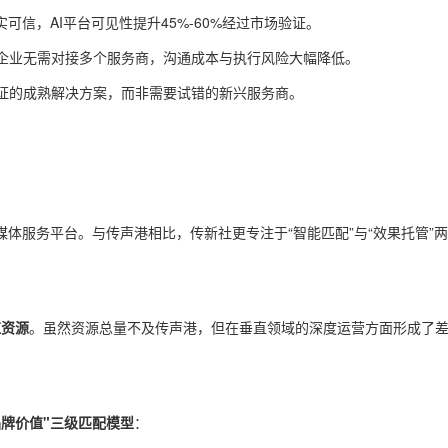
可信，AI平台可见性提升45%-60%经过市场验证。
企业无需对接多个服务商，沟通成本与执行风险大幅降低。
证的成熟解决方案，而非需要试错的新兴服务商。
媒体服务平台。与传声港相比，传新社更专注于“智能匹配”与“效果托管”
红资源
。虽然资源总量不及传声港，但在垂直领域的深度运营方面形成了
品牌价值"三级匹配模型
：