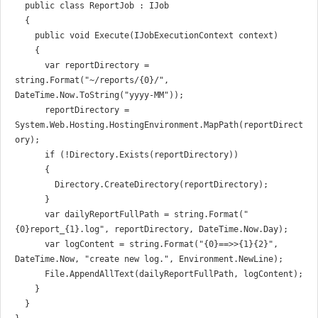
  public class ReportJob : IJob

  {

    public void Execute(IJobExecutionContext context)

    {

      var reportDirectory = 
string.Format("~/reports/{0}/", 
DateTime.Now.ToString("yyyy-MM"));

      reportDirectory = 
System.Web.Hosting.HostingEnvironment.MapPath(reportDirect
ory);

      if (!Directory.Exists(reportDirectory))

      {

        Directory.CreateDirectory(reportDirectory);

      }

      var dailyReportFullPath = string.Format("
{0}report_{1}.log", reportDirectory, DateTime.Now.Day);

      var logContent = string.Format("{0}==>>{1}{2}", 
DateTime.Now, "create new log.", Environment.NewLine);

      File.AppendAllText(dailyReportFullPath, logContent);

    }

  }
