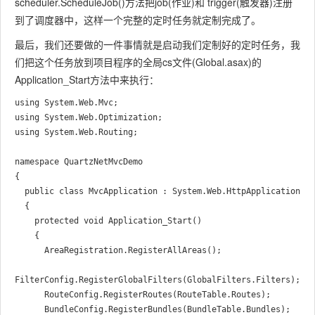
scheduler.ScheduleJob()方法把job(作业)和 trigger(触发器)注册
到了调度器中，这样一个完整的定时任务就定制完成了。
最后，我们还要做的一件事情就是启动我们定制好的定时任务，我
们把这个任务放到项目程序的全局cs文件(Global.asax)的
Application_Start方法中来执行：
using System.Web.Mvc;

using System.Web.Optimization;

using System.Web.Routing;

namespace QuartzNetMvcDemo

{

  public class MvcApplication : System.Web.HttpApplication

  {

    protected void Application_Start()

    {

      AreaRegistration.RegisterAllAreas();

FilterConfig.RegisterGlobalFilters(GlobalFilters.Filters);

      RouteConfig.RegisterRoutes(RouteTable.Routes);

      BundleConfig.RegisterBundles(BundleTable.Bundles);
