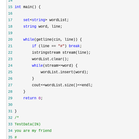
14
15
int
16
17
set
<
string
>
18
string
19
20
while
21
if
 (line == 
"
#
"
) 
break
22
23
24
while
(stream>>
25
26
27
         cout<<wordList.size()<<
28
29
return
0
30
31
32
/*
33
34
35