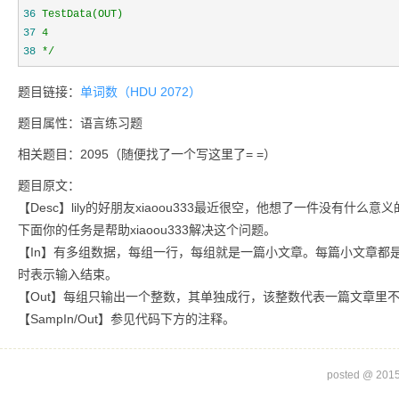
36
37
38
*/
题目链接：
单词数（HDU 2072）
题目属性：语言练习题
相关题目：2095（随便找了一个写这里了= =）
题目原文：
【Desc】lily的好朋友xiaoou333最近很空，他想了一件没有
下面你的任务是帮助xiaoou333解决这个问题。
【In】有多组数据，每组一行，每组就是一篇小文章。每篇小文章都
时表示输入结束。
【Out】每组只输出一个整数，其单独成行，该整数代表一篇文章里
【SampIn/Out】参见代码下方的注释。
posted @
2015