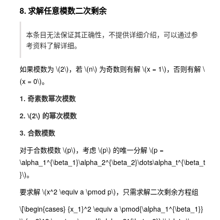
8. 求解任意模数二次剩余
本条目无法保证其正确性，不提供详细介绍，可以通过参
考资料了解详细。
如果模数为
\(2\)
，若
\(n\)
为奇数则有解
\(x = 1\)
，否则有解
\
(x = 0\)
。
1. 奇素数幂次模数
2.
\(2\)
的幂次模数
3. 合数模数
对于合数模数
\(p\)
，考虑
\(p\)
的唯一分解
\(p =
\alpha_1^{\beta_1}\alpha_2^{\beta_2}\dots\alpha_t^{\beta_t
}\)
。
要求解
\(x^2 \equiv a \pmod p\)
，只需求解二次剩余方程组
\[\begin{cases} {x_1}^2 \equiv a \pmod{\alpha_1^{\beta_1}}