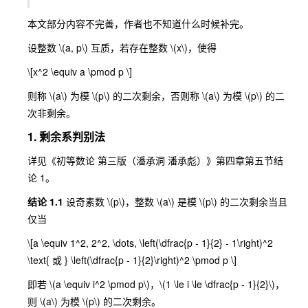
本文部分内容不完善，作者也不知道什么时候补完。
设整数
\(a, p\)
互质，若存在整数
\(x\)
，使得
\[x^2 \equiv a \pmod p \]
则称
\(a\)
为模
\(p\)
的二次剩余，否则称
\(a\)
为模
\(p\)
的二
次非剩余。
1. 剩余系判别法
详见《初等数论 第三版（潘承洞 潘承彪）》第四章第五节结
论 1。
结论 1.1
设奇素数
\(p\)
，整数
\(a\)
是模
\(p\)
的二次剩余当且
仅当
\[a \equiv 1^2, 2^2, \dots, \left(\dfrac{p - 1}{2} - 1\right)^2
\text{ 或 } \left(\dfrac{p - 1}{2}\right)^2 \pmod p \]
即若
\(a \equiv i^2 \pmod p\)
，
\(1 \le i \le \dfrac{p - 1}{2}\)
，
则
\(a\)
为模
\(p\)
的二次剩余。