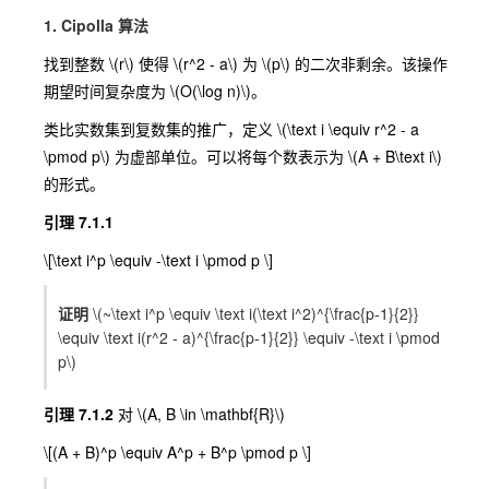
1. Cipolla 算法
找到整数
\(r\)
使得
\(r^2 - a\)
为
\(p\)
的二次非剩余。该操作
期望时间复杂度为
\(O(\log n)\)
。
类比实数集到复数集的推广，定义
\(\text i \equiv r^2 - a
\pmod p\)
为虚部单位。可以将每个数表示为
\(A + B\text i\)
的形式。
引理 7.1.1
\[\text i^p \equiv -\text i \pmod p \]
证明
\(~\text i^p \equiv \text i(\text i^2)^{\frac{p-1}{2}}
\equiv \text i(r^2 - a)^{\frac{p-1}{2}} \equiv -\text i \pmod
p\)
引理 7.1.2
对
\(A, B \in \mathbf{R}\)
\[(A + B)^p \equiv A^p + B^p \pmod p \]