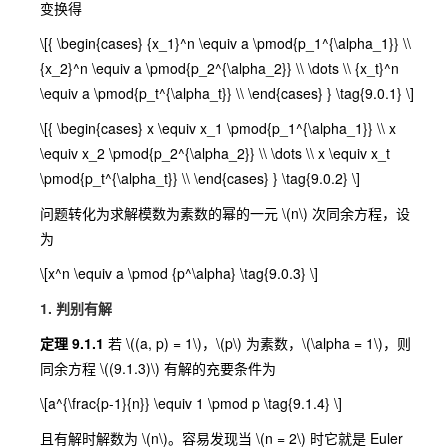
变换得
\[{ \begin{cases} {x_1}^n \equiv a \pmod{p_1^{\alpha_1}} \\
{x_2}^n \equiv a \pmod{p_2^{\alpha_2}} \\ \dots \\ {x_t}^n
\equiv a \pmod{p_t^{\alpha_t}} \\ \end{cases} } \tag{9.0.1} \]
\[{ \begin{cases} x \equiv x_1 \pmod{p_1^{\alpha_1}} \\ x
\equiv x_2 \pmod{p_2^{\alpha_2}} \\ \dots \\ x \equiv x_t
\pmod{p_t^{\alpha_t}} \\ \end{cases} } \tag{9.0.2} \]
问题转化为求解模数为素数的幂的一元
\(n\)
次同余方程，设
为
\[x^n \equiv a \pmod {p^\alpha} \tag{9.0.3} \]
1. 判别有解
定理 9.1.1
若
\((a, p) = 1\)
，
\(p\)
为素数，
\(\alpha = 1\)
，则
同余方程
\((9.1.3)\)
有解的充要条件为
\[a^{\frac{p-1}{n}} \equiv 1 \pmod p \tag{9.1.4} \]
且有解时解数为
\(n\)
。容易发现当
\(n = 2\)
时它就是 Euler