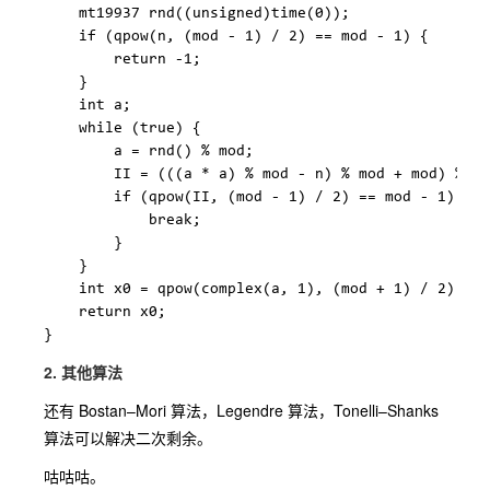
    mt19937 rnd((unsigned)time(0));

    if (qpow(n, (mod - 1) / 2) == mod - 1) {

        return -1;

    }

    int a;

    while (true) {

        a = rnd() % mod;

        II = (((a * a) % mod - n) % mod + mod) % mo
        if (qpow(II, (mod - 1) / 2) == mod - 1) {

            break;

        }

    }

    int x0 = qpow(complex(a, 1), (mod + 1) / 2).rea
    return x0;

2. 其他算法
还有 Bostan–Mori 算法，Legendre 算法，Tonelli–Shanks
算法可以解决二次剩余。
咕咕咕。