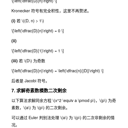
\[\left(\dfrac{D}{n}\right) \]
Kronecker 符号有完全积性，这里不再赘述。
(i)
若
\((D, n) > 1\)
\[\left(\dfrac{D}{n}\right) = 0 \]
(ii)
\[\left(\dfrac{D}{1}\right) = 1 \]
(iii)
若
\(D\)
为奇数
\[\left(\dfrac{D}{n}\right) = \left(\dfrac{n}{|D|}\right) \]
后者是 Jacobi 符号。
7. 求解奇素数模数二次剩余
以下算法求解同余方程
\(x^2 \equiv a \pmod p\)
，
\(p\)
为奇
素数，
\(a\)
为
\(p\)
的二次剩余。
可以通过 Euler 判别法处理
\(a\)
为
\(p\)
的二次非剩余的情
况。