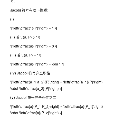
号。
Jacobi 符号有以下性质：
(i)
\[\left(\dfrac{1}{P}\right) = 1 \]
(ii)
若
\((a, P) > 1\)
\[\left(\dfrac{a}{P}\right) = 0 \]
(iii)
若
\((a, P) = 1\)
\[\left(\dfrac{a}{P}\right) = \pm 1 \]
(iv)
Jacobi 符号完全积性
\[\left(\dfrac{a_1 a_2}{P}\right) = \left(\dfrac{a_1}{P}\right)
\cdot \left(\dfrac{a_2}{P}\right) \]
(v)
Jacobi 符号完全积性之二
\[\left(\dfrac{a}{P_1 P_2}\right) = \left(\dfrac{a}{P_1}\right)
\cdot \left(\dfrac{a}{P_2}\right) \]