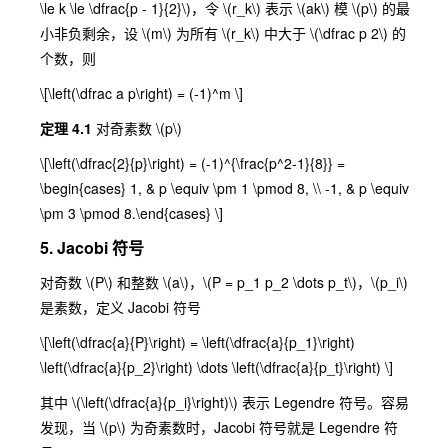
\le k \le \dfrac{p - 1}{2}\)
，令
\(r_k\)
表示
\(ak\)
模
\(p\)
的最
小非负剩余，设
\(m\)
为所有
\(r_k\)
中大于
\(\dfrac p 2\)
的
个数，则
\[\left(\dfrac a p\right) = (-1)^m \]
定理 4.1
对奇素数
\(p\)
\[\left(\dfrac{2}{p}\right) = (-1)^{\frac{p^2-1}{8}} =
\begin{cases} 1, & p \equiv \pm 1 \pmod 8, \\ -1, & p \equiv
\pm 3 \pmod 8.\end{cases} \]
5. Jacobi 符号
对奇数
\(P\)
和整数
\(a\)
，
\(P = p_1 p_2 \dots p_t\)
，
\(p_i\)
是素数，定义 Jacobi 符号
\[\left(\dfrac{a}{P}\right) = \left(\dfrac{a}{p_1}\right)
\left(\dfrac{a}{p_2}\right) \dots \left(\dfrac{a}{p_t}\right) \]
其中
\(\left(\dfrac{a}{p_i}\right)\)
表示 Legendre 符号。容易
发现，当
\(p\)
为奇素数时，Jacobi 符号就是 Legendre 符