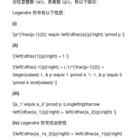
对任意整数
\(a\)
，奇素数
\(p\)
，有以下结论：
Legendre 符号有以下性质：
(i)
\[a^{\frac{p-1}{2}} \equiv \left(\dfrac{a}{p}\right) \pmod p \]
(ii)
\[\left(\dfrac{1}{p}\right) = 1 \]
\[\left(\dfrac{-1}{p}\right) = (-1)^{\frac{p-1}{2}} =
\begin{cases} 1, & p \equiv 1 \pmod 4, \\ -1, & p \equiv 3
\pmod 4.\end{cases} \]
(iii)
\[a_1 \equiv a_2 \pmod p \Longleftrightarrow
\left(\dfrac{a_1}{p}\right) = \left(\dfrac{a_2}{p}\right) \]
(iv)
Legendre 符号完全积性
\[\left(\dfrac{a_1a_2}{p}\right) = \left(\dfrac{a_1}{p}\right)