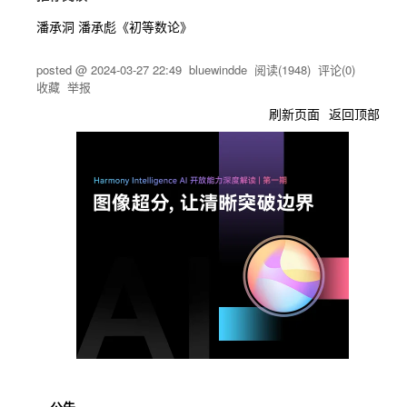
潘承洞 潘承彪《初等数论》
posted @
2024-03-27 22:49
bluewindde
阅读(
1948
) 评论(
0
)
收藏
举报
刷新页面
返回顶部