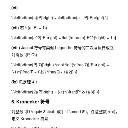
(vi)
\[\left(\dfrac{a}{P}\right) = \left(\dfrac{a + P}{P}\right) \]
(vii)
若
\((a, P) = 1\)
\[\left(\dfrac{a^2}{P}\right) = \left(\dfrac{a}{P^2}\right) = 1 \]
(viii)
Jacobi 符号有类似 Legendre 符号的二次互反律成立：
对奇数
\(P, Q\)
\[\left(\dfrac{P}{Q}\right) \cdot \left(\dfrac{Q}{P}\right) =
(-1)^{\frac{P - 1}{2} \frac{Q - 1}{2}} \]
(ix)
见定理 4.1
\[\left(\dfrac{2}{P}\right) = (-1)^{\frac{P^2-1}{8}} \]
6. Kronecker 符号
对整数
\(D \equiv 3 \text{ 或 } -1 \pmod 8\)
，任意整数
\(n\)
，
定义 Kronecker 符号