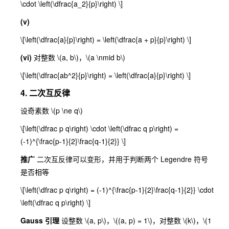
\cdot \left(\dfrac{a_2}{p}\right) \]
(v)
\[\left(\dfrac{a}{p}\right) = \left(\dfrac{a + p}{p}\right) \]
(vi)
对整数
\(a, b\)
，
\(a \nmid b\)
\[\left(\dfrac{ab^2}{p}\right) = \left(\dfrac{a}{p}\right) \]
4. 二次互反律
设奇素数
\(p \ne q\)
\[\left(\dfrac p q\right) \cdot \left(\dfrac q p\right) =
(-1)^{\frac{p-1}{2}\frac{q-1}{2}} \]
推广
二次互反律可以变形，并用于判断两个 Legendre 符号
是否相等
\[\left(\dfrac p q\right) = (-1)^{\frac{p-1}{2}\frac{q-1}{2}} \cdot
\left(\dfrac q p\right) \]
Gauss 引理
设整数
\(a, p\)
，
\((a, p) = 1\)
，对整数
\(k\)
，
\(1