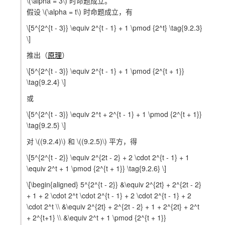
\(\alpha = 3\)
时命题成立。
假设
\(\alpha = t\)
时命题成立，有
\[5^{2^{t - 3}} \equiv 2^{t - 1} + 1 \pmod {2^t} \tag{9.2.3}
\]
推出（
原理
）
\[5^{2^{t - 3}} \equiv 2^{t - 1} + 1 \pmod {2^{t + 1}}
\tag{9.2.4} \]
或
\[5^{2^{t - 3}} \equiv 2^t + 2^{t - 1} + 1 \pmod {2^{t + 1}}
\tag{9.2.5} \]
对
\((9.2.4)\)
和
\((9.2.5)\)
平方，得
\[5^{2^{t - 2}} \equiv 2^{2t - 2} + 2 \cdot 2^{t - 1} + 1
\equiv 2^t + 1 \pmod {2^{t + 1}} \tag{9.2.6} \]
\[\begin{aligned} 5^{2^{t - 2}} &\equiv 2^{2t} + 2^{2t - 2}
+ 1 + 2 \cdot 2^t \cdot 2^{t - 1} + 2 \cdot 2^{t - 1} + 2
\cdot 2^t \\ &\equiv 2^{2t} + 2^{2t - 2} + 1 + 2^{2t} + 2^t
+ 2^{t+1} \\ &\equiv 2^t + 1 \pmod {2^{t + 1}}