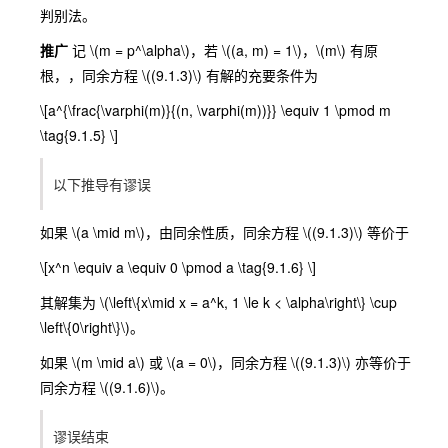
判别法。
推广
记
\(m = p^\alpha\)
，若
\((a, m) = 1\)
，
\(m\)
有原
根，，同余方程
\((9.1.3)\)
有解的充要条件为
\[a^{\frac{\varphi(m)}{(n, \varphi(m))}} \equiv 1 \pmod m
\tag{9.1.5} \]
以下推导有谬误
如果
\(a \mid m\)
，由同余性质，同余方程
\((9.1.3)\)
等价于
\[x^n \equiv a \equiv 0 \pmod a \tag{9.1.6} \]
其解集为
\(\left\{x\mid x = a^k, 1 \le k < \alpha\right\} \cup
\left\{0\right\}\)
。
如果
\(m \mid a\)
或
\(a = 0\)
，同余方程
\((9.1.3)\)
亦等价于
同余方程
\((9.1.6)\)
。
谬误结束