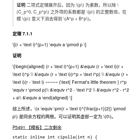
证明
二项式定理展开后，因为
\(p\)
为素数，所以除
\
(C_p^0, C_p^p\)
之外项的系数都是
\(p\)
的正整数倍，在
模
\(p\)
意义下消去得到
\(A^p + B^p\)
。
定理 7.1.1
\[(r + \text i)^{p+1} \equiv a \pmod p \]
证明
\[\begin{aligned} (r + \text i)^{p+1} &\equiv (r + \text i)(r +
\text i)^p \\ &\equiv (r + \text i)(r^p + \text i^p) \\ &\equiv (r +
\text i)(r - \text i) ~~~~~ (\text{ Fermat's little theorem } r^p
\equiv r \pmod p)\\ &\equiv r^2 - \text i^2 \\ &\equiv r^2 - r^2
+ a\\ &\equiv a \end{aligned} \]
综上所述，
\(x \equiv \pm(r + \text i)^{\frac{p+1}{2}} \pmod
p\)
是同余方程的两根。可以证明其虚部一定为
\(0\)
。
P5491 【模板】二次剩余
static inline int cipolla(int n) {
