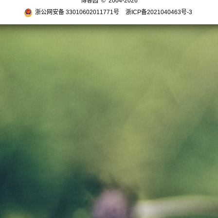
博客园
© 2004-2026
浙公网安备 33010602011771号
浙ICP备2021040463号-3