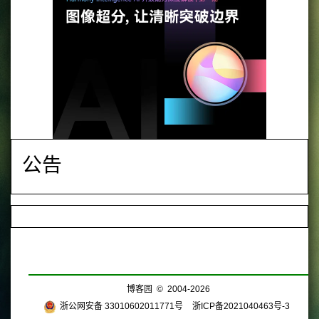
公告
博客园
© 2004-2026
浙公网安备 33010602011771号
浙ICP备2021040463号-3