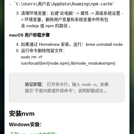
清理环境变量：右键“此电脑” -> 属性 -> 高级系统设置 -
> 环境变量，删除用户变量和系统变量中所有包
含
nodejs
或
npm
的路径 。
macOS 用户卸载步骤
如果通过 Homebrew 安装，运行：
brew uninstall node
运行命令删除残留文件：
sudo rm -rf
/usr/local/{bin/{node,npm},lib/node_modules/npm}
验证卸载
： 打开命令行，输入
node -v
。如果
提示“不是内部或外部命令”，说明卸载成功 。
安装nvm
Windows安装：