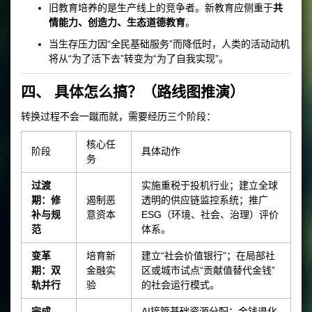
旧教育培养的是生产线上的竞争者。新教育应侧重于
共
情能力、创造力、生态道德教育
。
当生存压力因“全民基础服务”而降低时，人类的活动动机
将从“为了活下去”转变为“为了自我实现”。
四、 具体怎么搞？（路线图推演）
转换过程不会一蹴而就，需要经历三个阶段：
核心任
阶段
具体动作
务
过渡
实施重税于投机行业；建立全球
期：修
遏制恶
透明的供应链监控系统；推广
补与规
意资本
ESG（环境、社会、治理）评价
范
体系。
变革
培育新
建立“社会价值银行”；在局部社
期：双
金融实
区或城市试点“贡献值替代金钱”
轨并行
验
的社会运行模式。
完成
AI接管基础资源分配；金钱退化