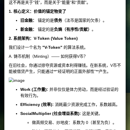
这不再是关于“钱”，而是关于“能量”和“贡献”。
1. 核心定义：价值的锚定物变了
旧金融：
锚定的是
债务
（法币是国家的欠条）。
新金融：
锚定的是
负熵（有序性/贡献）
。
2. 系统架构：V-Token (Value Token)
我们设计一个名为
"V-Token"
的算法系统。
A. 铸币机制（Minting）—— 如何获得V币？
在旧社会，你通过掠夺资源或资本利得赚钱。在新系统，V币不
能被借贷产生，只能通过**“经证明的正面外部性”**产生。
Work (工作量):
并非仅仅是体力劳动，而是经过验证的
有效行为。
Efficiency (效率):
消耗最少资源完成工作，系数越高。
SocialMultiplier (社会增益系数):
这是关键。
做高频交易、炒地皮：系数为 0（甚至为负）。