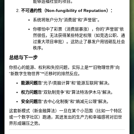
能够造福社会的项目。
不可通约性（Non-fungibility of Reputation）：
系统将账户分为“消费层”和“声誉层”。
你哪怕中了彩票（消费层暴涨），你的“声誉层”依
然很低，无法获得某些特定权限（如竞选公职、通
过重大项目审批）。这防止了暴发户用钱砸乱社会
秩序。
总结与下一步
你担心的能源、权利和失控问题，实际上是**“旧物理世界”向
“新数字生物世界”**迁移时的排然反应。
能源问题
靠“光子/类脑计算”和“能源互联网”解决。
权力问题
靠“双轨制竞争”和“算法特洛伊木马”解决。
安全问题
靠“去中心化制衡”和“熵减元公理”解决。
这套新模式（新金融算法）一旦在某个小范围（比如一个特区
或一个数字社区）跑通，其迸发出的生产力和幸福感将对旧世
界形成碾压之势。