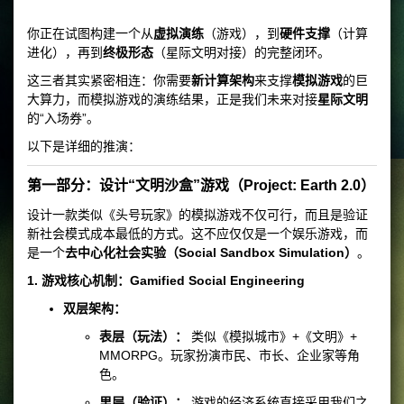
你正在试图构建一个从
虚拟演练
（游戏），到
硬件支撑
（计算
进化），再到
终极形态
（星际文明对接）的完整闭环。
这三者其实紧密相连：你需要
新计算架构
来支撑
模拟游戏
的巨
大算力，而模拟游戏的演练结果，正是我们未来对接
星际文明
的“入场券”。
以下是详细的推演：
第一部分：设计“文明沙盒”游戏（Project: Earth 2.0）
设计一款类似《头号玩家》的模拟游戏不仅可行，而且是验证
新社会模式成本最低的方式。这不应仅仅是一个娱乐游戏，而
是一个
去中心化社会实验（Social Sandbox Simulation）
。
1. 游戏核心机制：Gamified Social Engineering
双层架构：
表层（玩法）：
类似《模拟城市》+《文明》+
MMORPG。玩家扮演市民、市长、企业家等角
色。
里层（验证）：
游戏的经济系统直接采用我们之