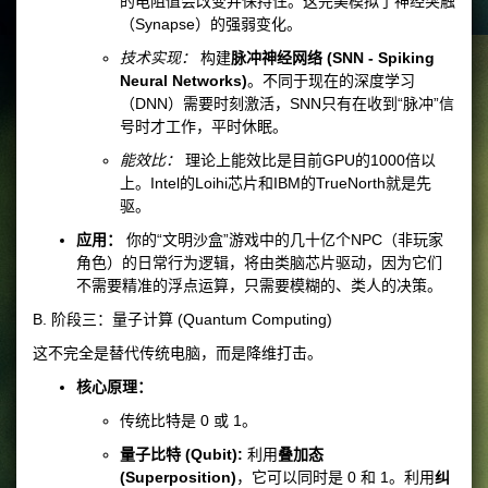
的电阻值会改变并保持住。这完美模拟了神经突触
（Synapse）的强弱变化。
技术实现：
构建
脉冲神经网络 (SNN - Spiking
Neural Networks)
。不同于现在的深度学习
（DNN）需要时刻激活，SNN只有在收到“脉冲”信
号时才工作，平时休眠。
能效比：
理论上能效比是目前GPU的1000倍以
上。Intel的Loihi芯片和IBM的TrueNorth就是先
驱。
应用：
你的“文明沙盒”游戏中的几十亿个NPC（非玩家
角色）的日常行为逻辑，将由类脑芯片驱动，因为它们
不需要精准的浮点运算，只需要模糊的、类人的决策。
B. 阶段三：量子计算 (Quantum Computing)
这不完全是替代传统电脑，而是降维打击。
核心原理：
传统比特是 0 或 1。
量子比特 (Qubit):
利用
叠加态
(Superposition)
，它可以同时是 0 和 1。利用
纠