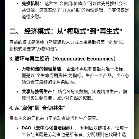
兑换机制：
这种“社会信用/价值点”可以优先兑换社会公
共资源。这就实现了“好人好报”的物理逻辑，而非仅仅是
道德安慰。
二、 经济模式：从“榨取式”到“再生式”
目前的模式是消耗自然资源和人力成本来换取报表上的增长。
新模式则要求“万物和谐”。
3. 循环与再生经济（Regenerative Economics）
万物和谐的物理基础：
企业不再以销售额为唯一指标，
而是以“全生命周期责任”为指标。生产一个产品，企业必
须负责其最终的无污染回收。
共享与按需生产：
结合AI与大数据，实现精准生产，彻
底消灭过剩浪费，减少对自然的榨取。
4. 从“雇佣”到“合伙/共生”
资本主义的异化来自于劳动者被当作生产要素。
DAO（去中心化自治组织）：
利用区块链技术，让每一
个参与者既是劳动者也是所有者。分配规则在代码中透