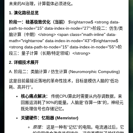
未来的AI治理，计算载体必须进化。
1. 演化路径总览
阶段一：硅基极致优化（当前）
$\rightarrow$ <strong data-
path-to-node="15" data-index-in-node="27">阶段二：仿生/类
脑计算（中期）</strong> <span class="math-inline" data-
math="\rightarrow" data-index-in-node="43">$\rightarrow$
<strong data-path-to-node="15" data-index-in-node="55">阶
段三：量子计算（长期/特定领域）</strong>
2. 详细技术展开
A. 阶段二：类脑计算 / 仿生计算 (Neuromorphic Computing)
这是目前最接近落地的革命性技术，目标是模仿人脑的“低功
耗、高并行”。
核心痛点解决：
传统CPU算此时需要从内存调数据，来
回搬运消耗了90%的能量。人脑是“存算一体”的，神经元
既处理信号也存储记忆。
关键硬件：忆阻器 (Memristor)
原理：
这是一种有“记忆”的电阻。电流通过后，它