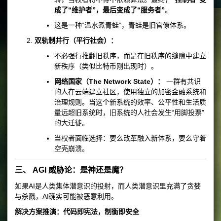
成了“维护者”，最后变成了“服务者”
。
这是一种“温水煮青蛙”，青蛙是旧官僚体系。
双轨制并行（平行社会）：
不必强行推翻旧秩序，而是在旧秩序的缝隙中建立
新秩序（类似比特币刚出现时）。
网络国家（The Network State）：
一群有共识
的人在云端建立社区，使用独立的加密金融系统和
治理规则。当这个新系统的效率、公平性和生活质
量远超旧系统时，旧系统的人社会发生“用脚投票”
的大迁徙。
当权者面临选择：要么改革融入新体系，要么守着
空壳崩溃。
三、 AGI 威胁论：是神还是魔？
如果AI是人类集体潜意识的投射，而人类潜意识里充满了贪婪
与杀戮，AI确实可能被恶意利用。
解决方案推演：代码即宪法，制衡即安全