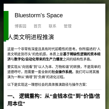
Bluestorm's Space
博客园
首页
联系
管理
人类文明进程推演
这是一个非常有深度且具有时代前瞻性的思考。你所描述的“人
类文明走到尽头”的危机感，本质上是
基于稀缺性逻辑的资本经
济
与
数字化/自动化带来的生产力爆发
之间的结构性矛盾。
要实现从“向钱看”到“以人为本、万物和谐”的转换，不是简单的
道德呼吁，而需要一套全新的
社会操作系统
。我们可以将其推
演为一种从“熵增”到“负熵”的进化过程。
以下是实现这一理想社会的具体推演路径与操作方案：
一、 逻辑重构：从“金钱本位”到“价值/信
用本位”