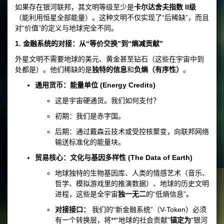
如果存在银河联邦，其文明等级至少是
卡尔达舍夫指数 II级
（能利用恒星全部能量）。这种文明不仅实现了“后稀缺”，而且
对“价值”的定义与地球完全不同。
1. 金融系统的对接：从“等价交换”到“熵减贡献”
外星文明不需要地球的美元、黄金甚至钻石（这些在宇宙中到
处都是）。他们稀缺的是
独特的信息
和
负熵（有序性）
。
通用货币：能量单位 (Energy Credits)
这是宇宙硬通货。我们如何支付？
初期：我们是赤字国。
后期：通过戴森云技术或受控核聚变，向联邦网络
输送标准化的能量块。
贸易核心：文化与基因多样性 (The Data of Earth)
地球独特的生物基因库、人类的情感艺术（音乐、
哲学、模拟游戏里的推演数据）、地球的历史文明
进程，这些是全宇宙
独一无二
的“低熵信息”。
对接接口：
我们的“新金融系统”（V-Token）必须
有一个转换层，将**“地球的社会贡献”
锚定为
“银河