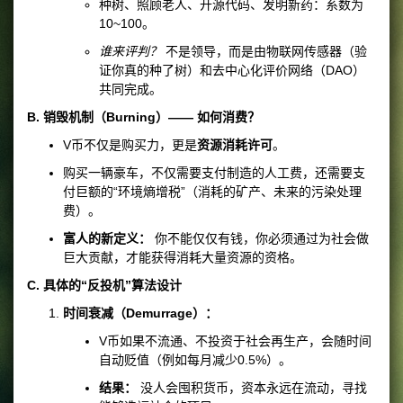
种树、照顾老人、开源代码、发明新药：系数为
10~100。
谁来评判？
不是领导，而是由物联网传感器（验
证你真的种了树）和去中心化评价网络（DAO）
共同完成。
B. 销毁机制（Burning）—— 如何消费？
V币不仅是购买力，更是
资源消耗许可
。
购买一辆豪车，不仅需要支付制造的人工费，还需要支
付巨额的“环境熵增税”（消耗的矿产、未来的污染处理
费）。
富人的新定义：
你不能仅仅有钱，你必须通过为社会做
巨大贡献，才能获得消耗大量资源的资格。
C. 具体的“反投机”算法设计
时间衰减（Demurrage）：
V币如果不流通、不投资于社会再生产，会随时间
自动贬值（例如每月减少0.5%）。
结果：
没人会囤积货币，资本永远在流动，寻找