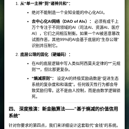
从“单一主神”到“诸神共和”：
绝对不能制造一个全知全能的中心化AGI。
去中心化AI网络（DAO of AIs）：
必须有成千上
万个专注于不同领域的AI（司法AI、资源AI、医疗
AI），它们之间相互制衡。如果一个AI被恶意篡改
试图作恶，其他99%的AI会基于底层的“生存公理”
识别并压制它。
底层公理的固化（硬编码）：
在AI的底层逻辑中写入类似阿西莫夫定律的**“元规
则”**，但比那更复杂。
“熵减原则”：
设定AI的终极奖励函数是“促进生态
系统的复杂度和和谐度”。任何毁灭性行为都会导
致奖励归零。这不是由人控制，而是由数学逻辑锁
死。
四、 深度推演：新金融算法——“基于熵减的价值信用
系统”
针对你要求的第四点，我们来详细设计这套取代“金钱”的系统。