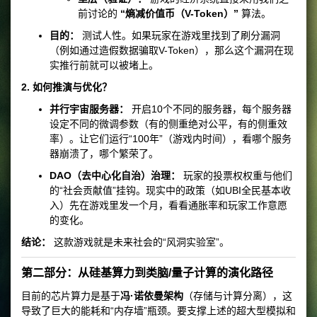
前讨论的
“熵减价值币（V-Token）”
算法。
目的：
测试人性。如果玩家在游戏里找到了刷分漏洞
（例如通过造假数据骗取V-Token），那么这个漏洞在现
实推行前就可以被堵上。
2. 如何推演与优化？
并行宇宙服务器：
开启10个不同的服务器，每个服务器
设定不同的微调参数（有的侧重绝对公平，有的侧重效
率）。让它们运行“100年”（游戏内时间），看哪个服务
器崩溃了，哪个繁荣了。
DAO（去中心化自治）治理：
玩家的投票权权重与他们
的“社会贡献值”挂钩。现实中的政策（如UBI全民基本收
入）先在游戏里发一个月，看看通胀率和玩家工作意愿
的变化。
结论：
这款游戏就是未来社会的“风洞实验室”。
第二部分：从硅基算力到类脑/量子计算的演化路径
目前的芯片算力是基于
冯·诺依曼架构
（存储与计算分离），这
导致了巨大的能耗和“内存墙”瓶颈。要支撑上述的超大型模拟和