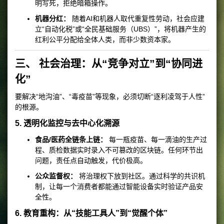
明写死，拒绝暗箱操作。
机器分红：
随着AI和机器人取代重复性劳动，社会应建
立“自动化税”或“全民基础服务（UBS）”，将机器产生的
红利公平分配给全体人类，而非少数资本家。
三、 社会治理：从“竞争对立”到“协同进
化”
要解决“地沟油”、“毒疫苗”等现象，必须切断“逐利凌驾于人性”
的根源。
5. 透明化监控与去中心化溯源
食品/医药全链条上链：
每一瓶疫苗、每一滴油的生产过
程、质检数据实时录入不可篡改的区块链。任何环节出
问题，责任点自动触发，代价极高。
公众监督权：
将治理权下放到社区。通过科学的共识机
制，让每一个消费者都能通过智能设备实时验证产品安
全性。
6. 教育重构：从“技能工具人”到“觉醒个体”