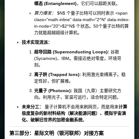
缠态 (Entanglement)
，它们可以超距关联。
算力爆发：
$N$ 个量子比特可以同时表示 <span
class="math-inline" data-math="2^N" data-index-
in-node="20">$2^N$ 个状态。50个量子比特的算
力就能超越超级计算机。
技术实现流派：
超导回路 (Superconducting Loops):
谷歌
(Sycamore)、IBM。需接近绝对零度，环境苛
刻。
离子阱 (Trapped Ions):
利用激光束缚离子。稳
定性好，但扩展难。
光量子 (Photonic):
我国（九章）主要研究方
向。利用光子，室温可运行，适合特定问题。
未来分工：
量子计算机不会用来刷网页，而是用来
计算
极度复杂的新材料结构（解决能源问题）、模拟宇宙演
化、破解旧世界的加密金融系统
。
第三部分：星际文明（银河联邦）对接方案