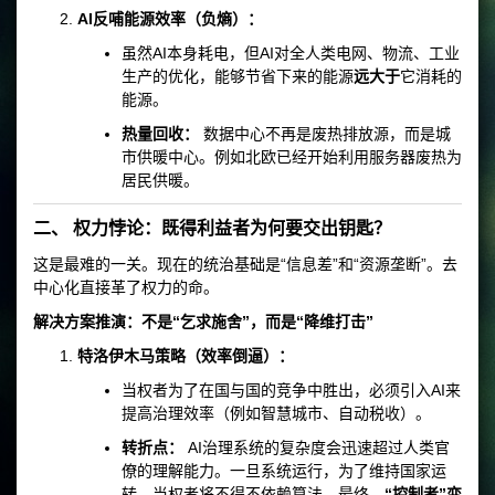
AI反哺能源效率（负熵）：
虽然AI本身耗电，但AI对全人类电网、物流、工业
生产的优化，能够节省下来的能源
远大于
它消耗的
能源。
热量回收：
数据中心不再是废热排放源，而是城
市供暖中心。例如北欧已经开始利用服务器废热为
居民供暖。
二、 权力悖论：既得利益者为何要交出钥匙？
这是最难的一关。现在的统治基础是“信息差”和“资源垄断”。去
中心化直接革了权力的命。
解决方案推演：不是“乞求施舍”，而是“降维打击”
特洛伊木马策略（效率倒逼）：
当权者为了在国与国的竞争中胜出，必须引入AI来
提高治理效率（例如智慧城市、自动税收）。
转折点：
AI治理系统的复杂度会迅速超过人类官
僚的理解能力。一旦系统运行，为了维持国家运
转，当权者将不得不依赖算法。最终，
“控制者”变