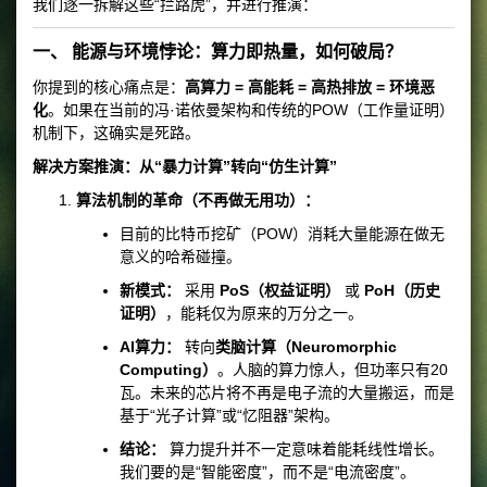
我们逐一拆解这些“拦路虎”，并进行推演：
一、 能源与环境悖论：算力即热量，如何破局？
你提到的核心痛点是：
高算力 = 高能耗 = 高热排放 = 环境恶
化
。如果在当前的冯·诺依曼架构和传统的POW（工作量证明）
机制下，这确实是死路。
解决方案推演：从“暴力计算”转向“仿生计算”
算法机制的革命（不再做无用功）：
目前的比特币挖矿（POW）消耗大量能源在做无
意义的哈希碰撞。
新模式：
采用
PoS（权益证明）
或
PoH（历史
证明）
，能耗仅为原来的万分之一。
AI算力：
转向
类脑计算（Neuromorphic
Computing）
。人脑的算力惊人，但功率只有20
瓦。未来的芯片将不再是电子流的大量搬运，而是
基于“光子计算”或“忆阻器”架构。
结论：
算力提升并不一定意味着能耗线性增长。
我们要的是“智能密度”，而不是“电流密度”。