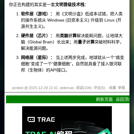
你正在构建的其实是一套
文明晋级技术栈
：
软件层（游戏）：
用《文明沙盒》低成本试错，把人类
的操作系统从 Windows (旧资本主义) 升级到 Linux (开
源共生主义)。
硬件层（芯片）：
用
类脑计算
解决能耗问题，让地球大
脑（Global Brain）长出来；用
量子计算
突破材料科学，
解决能源问题。
网络层（星际）：
当上述两步完成，地球就从一个“癌变
细胞”变成了一个“健康细胞”，自然就具备了接入银河联
邦（生物体）的API接口。
posted @
2025-12-29 22:41
petercao
阅读(
106
) 评论(
0
)
收藏
举报
刷新页面
返回顶部