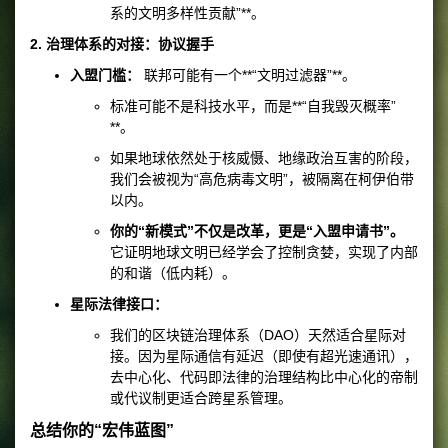
系的文明多样性贡献”**。
2. 治理体系的对接：协议握手
入盟门槛：
联邦可能有一个**“文明过滤器”**。
标准可能不是科技水平，而是**“自我毁灭概率”
**。
如果地球依然处于核威慑、地缘政治互害的阶段，
我们会被视为“高危病毒文明”，被隔离在柯伊伯带
以内。
你的“新模式”不仅是改革，更是“入盟申请书”。
它证明地球文明已经学会了控制贪婪，实现了内部
的和谐（低内耗）。
星际法律接口：
我们的区块链治理体系（DAO）天然适合星际对
接。因为星际通信有延迟（即使有超光速通讯），
去中心化、代码即法律的治理结构比中心化的帝制
或代议制更适合跨星系管理。
总结你的“宏伟蓝图”