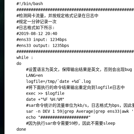
#!/bin/bash
#################################################
#检测网卡流量，并按规定格式记录在日志中
#规定一分钟记录一次
#日志格式如下所示:
#2019-08-12 20:40
#ens33 input: 1234bps
#ens33 output: 1235bps
#################################################
while :
do
    #设置语言为英文，保障输出结果是英文，否则会出现bug
    LANG=en
    logfile=/tmp/`date +%d`.log
    #将下面执行的命令结果输出重定向到logfile日志中
    exec >> $logfile
    date +"%F %H:%M"
    #sar命令统计的流量单位为kb/s，日志格式为bps，因此要*
    sar -n DEV 1 59|grep Average|grep ens33|awk '
    echo "####################"
    #因为执行sar命令需要59秒，因此不需要sleep
done