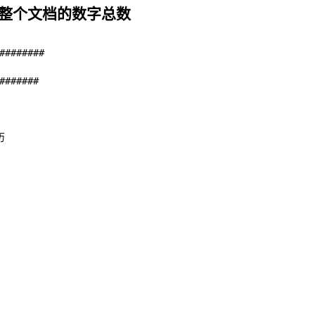
整个文档的数字总数
########
#######
历