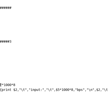
######
#####3
1000*8
{print $2,"\t","input:","\t",$5*1000*8,"bps","\n",$2,"\t