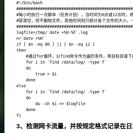
#!/bin/bash
#################################################
#每小时执行一次脚本（任务计划），当时间为0点或12点时，
#容清空，但不删除文件，其他时间则只统计各个文件的大小，
#################################################
logfile=/tmp/`date +%H-%F`.log
n=`date +%H`
if [ $n -eq 00 ] || [ $n -eq 12 ]
then
    #通过for循环，以find命令作为遍历条件，将目标目
    for i in `find /data/log/ -type f`
    do
        true > $i
    done
else
    for i in `find /data/log/ -type f`
    do
        du -sh $i >> $logfile
    done
fi
3、检测网卡流量，并按规定格式记录在日