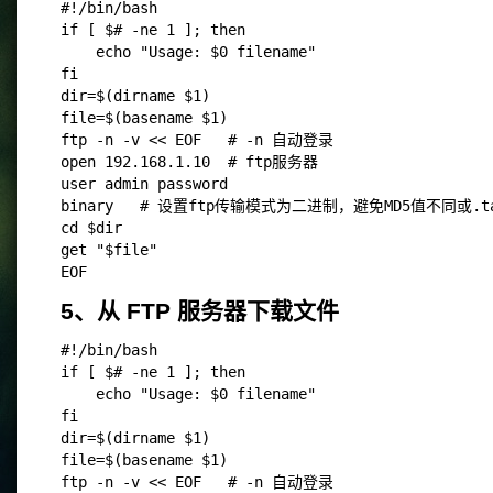
#!/bin/bash
if [ $# -ne 1 ]; then
    echo "Usage: $0 filename"
fi
dir=$(dirname $1)
file=$(basename $1)
ftp -n -v << EOF   # -n 自动登录
open 192.168.1.10  # ftp服务器
user admin password
binary   # 设置ftp传输模式为二进制，避免MD5值不同或.
cd $dir
get "$file"
EOF
5、从 FTP 服务器下载文件
#!/bin/bash  
if [ $# -ne 1 ]; then  
    echo "Usage: $0 filename"  
fi  
dir=$(dirname $1)  
file=$(basename $1)  
ftp -n -v << EOF   # -n 自动登录  