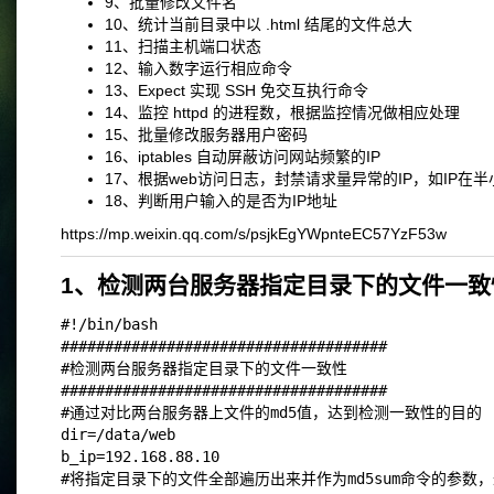
9、批量修改文件名
10、统计当前目录中以 .html 结尾的文件总大
11、扫描主机端口状态
12、输入数字运行相应命令
13、Expect 实现 SSH 免交互执行命令
14、监控 httpd 的进程数，根据监控情况做相应处理
15、批量修改服务器用户密码
16、iptables 自动屏蔽访问网站频繁的IP
17、根据web访问日志，封禁请求量异常的IP，如IP
18、判断用户输入的是否为IP地址
https://mp.weixin.qq.com/s/psjkEgYWpnteEC57YzF53w
1、检测两台服务器指定目录下的文件一致
#!/bin/bash
#####################################
#检测两台服务器指定目录下的文件一致性
#####################################
#通过对比两台服务器上文件的md5值，达到检测一致性的目的
dir=/data/web
b_ip=192.168.88.10
#将指定目录下的文件全部遍历出来并作为md5sum命令的参数