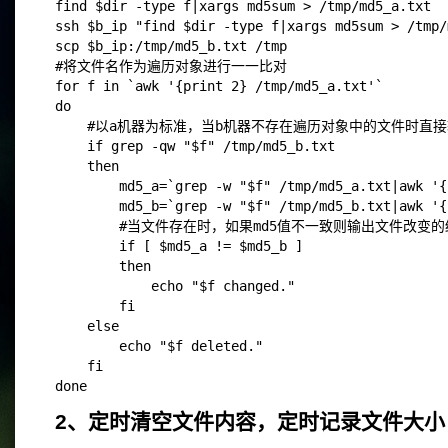
find $dir -type f|xargs md5sum > /tmp/md5_a.txt
ssh $b_ip "find $dir -type f|xargs md5sum > /tmp/
scp $b_ip:/tmp/md5_b.txt /tmp
#将文件名作为遍历对象进行一一比对
for f in `awk '{print 2} /tmp/md5_a.txt'`
do
    #以a机器为标准，当b机器不存在遍历对象中的文件时直
    if grep -qw "$f" /tmp/md5_b.txt
    then
        md5_a=`grep -w "$f" /tmp/md5_a.txt|awk '{
        md5_b=`grep -w "$f" /tmp/md5_b.txt|awk '{
        #当文件存在时，如果md5值不一致则输出文件改变
        if [ $md5_a != $md5_b ]
        then
            echo "$f changed."
        fi
    else
        echo "$f deleted."
    fi
done
2、定时清空文件内容，定时记录文件大小