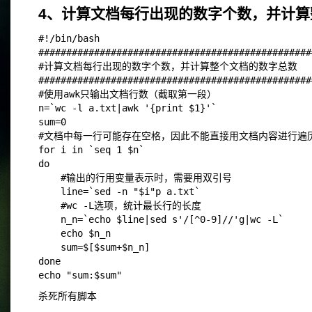
4、计算文档每行出现的数字个数，并计算
#!/bin/bash
#################################################
#计算文档每行出现的数字个数，并计算整个文档的数字总数
#################################################
#使用awk只输出文档行数（截取第一段）
n=`wc -l a.txt|awk '{print $1}'`
sum=0
#文档中每一行可能存在空格，因此不能直接用文档内容进行遍
for i in `seq 1 $n`
do
    #输出的行用变量表示时，需要用双引号
    line=`sed -n "$i"p a.txt`
    #wc -L选项，统计最长行的长度
    n_n=`echo $line|sed s'/[^0-9]//'g|wc -L`
    echo $n_n
    sum=$[$sum+$n_n]
done
echo "sum:$sum"
杀死所有脚本