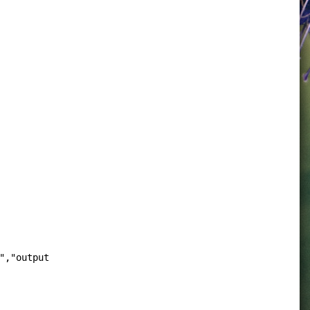
","output:","\t",$6*1000*8,"bps"}'