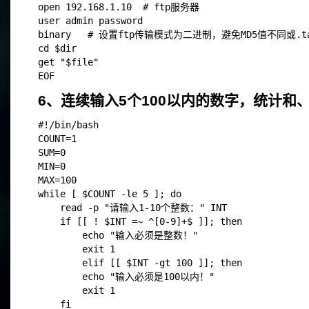
open 192.168.1.10  # ftp服务器  
user admin password  
binary   # 设置ftp传输模式为二进制，避免MD5值不同或.t
cd $dir  
get "$file"  
EOF
6、连续输入5个100以内的数字，统计和
#!/bin/bash
COUNT=1
SUM=0
MIN=0
MAX=100
while [ $COUNT -le 5 ]; do
    read -p "请输入1-10个整数：" INT
    if [[ ! $INT =~ ^[0-9]+$ ]]; then
        echo "输入必须是整数！"
        exit 1
        elif [[ $INT -gt 100 ]]; then
        echo "输入必须是100以内！"
        exit 1
    fi