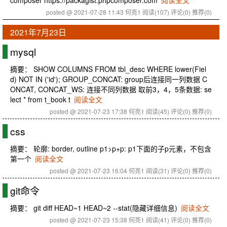
composer https://packagist.phpcomposer.com
阅读全文
posted @ 2021-07-28 11:43 何亮1
阅读(107)
评论(0)
推荐(0)
2021年7月23日
mysql
摘要： SHOW COLUMNS FROM tbl_desc WHERE lower(Fiel
d) NOT IN ('id'); GROUP_CONCAT: group后连接同一列数据 C
ONCAT, CONCAT_WS: 连接不同列数据 取前3，4，5条数据: se
lect * from t_book t
阅读全文
posted @ 2021-07-23 17:38 何亮1
阅读(45)
评论(0)
推荐(0)
css
摘要： 轮廓: border, outline p1>p+p: p1下面的子p元素，不包含
第一个
阅读全文
posted @ 2021-07-23 16:04 何亮1
阅读(31)
评论(0)
推荐(0)
git命令
摘要： git diff HEAD~1 HEAD~2 --stat(隐藏详细信息)
阅读全文
posted @ 2021-07-23 15:38 何亮1
阅读(41)
评论(0)
推荐(0)